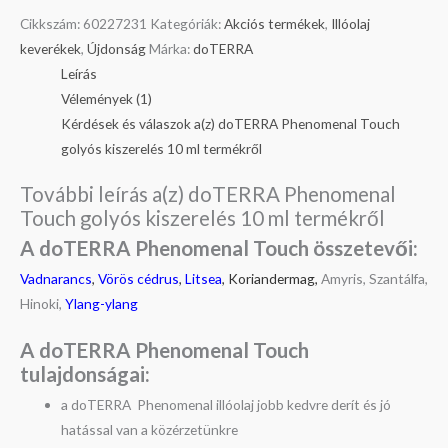
Cikkszám:
60227231
Kategóriák:
Akciós termékek
,
Illóolaj
keverékek
,
Újdonság
Márka:
doTERRA
Leírás
Vélemények (1)
Kérdések és válaszok a(z) doTERRA Phenomenal Touch
golyós kiszerelés 10 ml termékről
További leírás a(z) doTERRA Phenomenal
Touch golyós kiszerelés 10 ml termékről
A doTERRA Phenomenal Touch ö
sszetevői:
Vadnarancs
,
Vörös cédrus
,
Litsea
,
Koriandermag,
Amyris, Szantálfa,
Hinoki,
Ylang-ylang
A doTERRA Phenomenal Touch
t
ulajdonságai:
a doTERRA Phenomenal illóolaj jobb kedvre derít és jó
hatással van a közérzetünkre