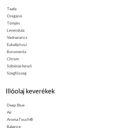
Teafa
Oregánó
Tömjén
Levendula
Vadnarancs
Eukaliptusz
Borsmenta
Citrom
Szibériai fenyő
Szegfűszeg
Illóolaj keverékek
Deep Blue
Air
AromaTouch®
Balance