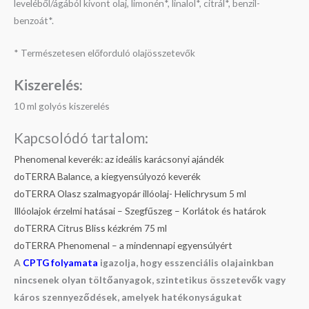
leveléből/ágából kivont olaj, limonén*, linalol*, citrál*, benzil-
benzoát*.
* Természetesen előforduló olajösszetevők
Kiszerelés:
10 ml golyós kiszerelés
Kapcsolódó tartalom:
Phenomenal keverék: az ideális karácsonyi ajándék
doTERRA Balance, a kiegyensúlyozó keverék
doTERRA Olasz szalmagyopár illóolaj- Helichrysum 5 ml
Illóolajok érzelmi hatásai – Szegfűszeg – Korlátok és határok
doTERRA Citrus Bliss kézkrém 75 ml
doTERRA Phenomenal – a mindennapi egyensúlyért
A
CPTG folyamata
igazolja, hogy esszenciális olajainkban
nincsenek olyan töltőanyagok, szintetikus összetevők vagy
káros szennyeződések, amelyek hatékonyságukat