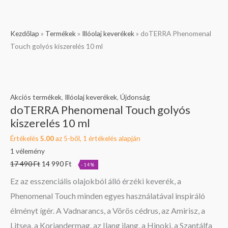
doTERRA
Original
Current
Kezdőlap
»
Termékek
»
Illóolaj keverékek
»
doTERRA Phenomenal
Phenomenal
price
price
Touch golyós kiszerelés 10 ml
Touch
was:
is:
golyós
17
14
kiszerelés
490 Ft.
990 Ft.
10
Akciós termékek
,
Illóolaj keverékek
,
Újdonság
doTERRA Phenomenal Touch golyós
ml
kiszerelés 10 ml
mennyiség
Értékelés
5.00
az 5-ből,
1
értékelés alapján
1
vélemény
17 490
Ft
14 990
Ft
-14%
Ez az esszenciális olajokból álló érzéki keverék, a
Phenomenal Touch minden egyes használatával inspiráló
élményt ígér. A Vadnarancs, a Vörös cédrus, az Amirisz, a
Litsea, a Koriandermag, az Ilang ilang, a Hinoki, a Szantálfa