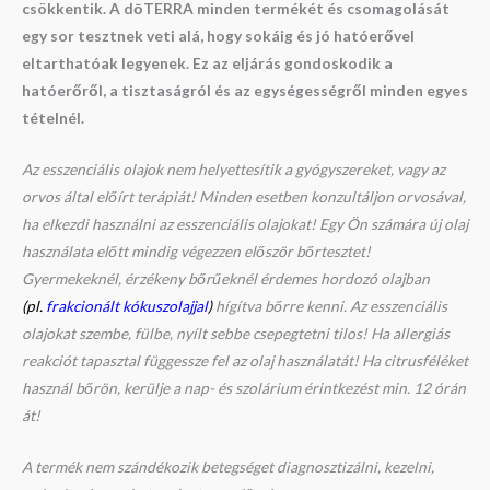
csökkentik. A dōTERRA minden termékét és csomagolását
egy sor tesztnek veti alá, hogy sokáig és jó hatóerővel
eltarthatóak legyenek. Ez az eljárás gondoskodik a
hatóerőről, a tisztaságról és az egységességről minden egyes
tételnél.
Az esszenciális olajok nem helyettesítik a gyógyszereket, vagy az
orvos által előírt terápiát! Minden esetben konzultáljon orvosával,
ha elkezdi használni az esszenciális olajokat! Egy Ön számára új olaj
használata előtt mindig végezzen először bőrtesztet!
Gyermekeknél, érzékeny bőrűeknél érdemes hordozó olajban
(pl.
frakcionált kókuszolajjal
)
hígítva bőrre kenni. Az esszenciális
olajokat szembe, fülbe, nyílt sebbe csepegtetni tilos! Ha allergiás
reakciót tapasztal függessze fel az olaj használatát! Ha citrusféléket
használ bőrön, kerülje a nap- és szolárium érintkezést min. 12 órán
át!
A termék nem szándékozik betegséget diagnosztizálni, kezelni,