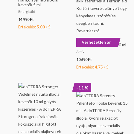
keverék 5 ml
Energizáló
14 990
Ft
Értékelés:
5.00
/ 5
doTERRA TerraShield
Verhetetlen ár
spray-Kültéri keverék 30 ml
Aktív
10 690
Ft
Értékelés:
4.75
/ 5
Original
Current
-11%
price
price
was:
is:
22
20
690 Ft.
290 Ft.