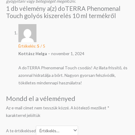
gyógyítani vagy betegséget megelőzni.
1 db vélemény a(z)
doTERRA Phenomenal
Touch golyós kiszerelés 10 ml
termékről
Értékelés:
5
/ 5
Kottász Helga
–
november 1, 2024
A doTERRA Phenomenal Touch csodás! Az illata frissítő, és
azonnal hidratálja a bőrt. Nagyon gyorsan felszívódik,
tökéletes mindennapi használatra!
Mondd el a véleményed
Az e-mail címet nem tesszük közzé.
A kötelező mezőket
*
karakterrel jelöltük
A te értékelésed