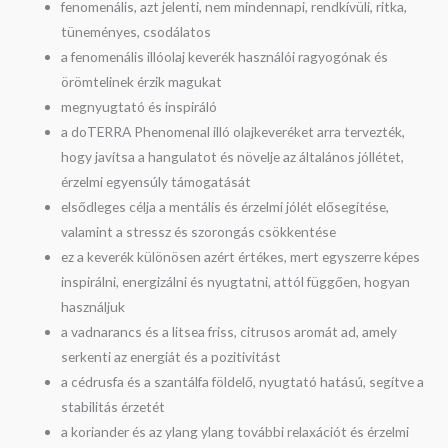
fenomenális, azt jelenti, nem mindennapi, rendkívüli, ritka,
tüneményes, csodálatos
a fenomenális illóolaj keverék használói ragyogónak és
örömtelinek érzik magukat
megnyugtató és inspiráló
a doTERRA Phenomenal illó olajkeveréket arra tervezték,
hogy javítsa a hangulatot és növelje az általános jóllétet,
érzelmi egyensúly támogatását
elsődleges célja a mentális és érzelmi jólét elősegítése,
valamint a stressz és szorongás csökkentése
ez a keverék különösen azért értékes, mert egyszerre képes
inspirálni, energizálni és nyugtatni, attól függően, hogyan
használjuk
a vadnarancs és a litsea friss, citrusos aromát ad, amely
serkenti az energiát és a pozitivitást
a cédrusfa és a szantálfa földelő, nyugtató hatású, segítve a
stabilitás érzetét
a koriander és az ylang ylang további relaxációt és érzelmi