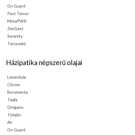
On Guard
Past Tense
MetaPWR
ZenGest
Serenity
Terrasield
Házipatika népszerű olajai
Levendula
Citrom
Borsmenta
Teafa
Oregano
Tömjén
Air
On Guard