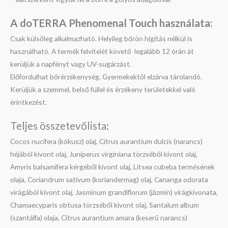
A doTERRA Phenomenal Touch használata:
Csak külsőleg alkalmazható. Helyileg bőrön hígítás nélkül is
használható. A termék felvitelét követő legalább 12 órán át
kerüljük a napfényt vagy UV-sugárzást.
Előfordulhat bőrérzékenység. Gyermekektől elzárva tárolandó.
Kerüljük a szemmel, belső füllel és érzékeny területekkel való
érintkezést.
Teljes összetevőlista:
Cocos nucifera (kókusz) olaj, Citrus aurantium dulcis (narancs)
héjából kivont olaj, Juniperus virginiana törzséből kivont olaj,
Amyris balsamifera kérgéből kivont olaj, Litsea cubeba termésének
olaja, Coriandrum sativum (koriandermag) olaj, Cananga odorata
virágából kivont olaj, Jasminum grandiflorum (jázmin) virágkivonata,
Chamaecyparis obtusa törzséből kivont olaj, Santalum album
(szantálfa) olaja, Citrus aurantium amara (keserű narancs)