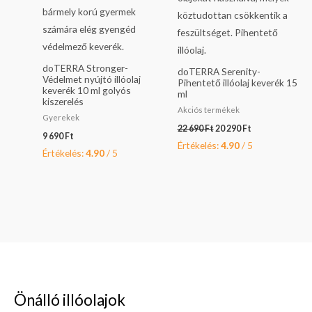
doTERRA Stronger-
doTERRA Serenity-
Védelmet nyújtó illóolaj
Pihentető illóolaj keverék 15
keverék 10 ml golyós
ml
kiszerelés
Akciós termékek
Gyerekek
22 690
Ft
20 290
Ft
9 690
Ft
Értékelés:
4.90
/ 5
Értékelés:
4.90
/ 5
Önálló illóolajok