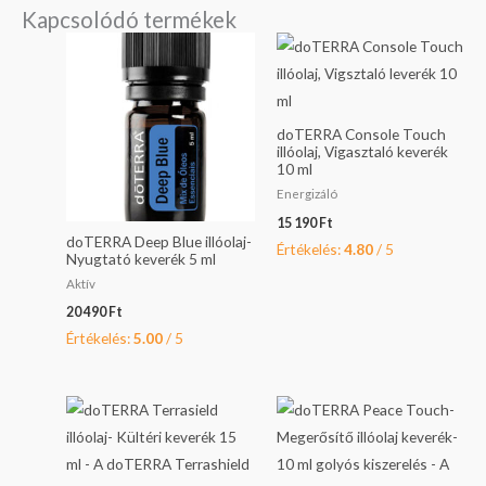
Kapcsolódó termékek
doTERRA Console Touch
illóolaj, Vigasztaló keverék
10 ml
Energizáló
15 190
Ft
doTERRA Deep Blue illóolaj-
Értékelés:
4.80
/ 5
Nyugtató keverék 5 ml
Aktív
20 490
Ft
Értékelés:
5.00
/ 5