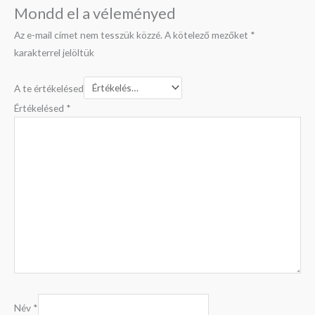
Mondd el a véleményed
Az e-mail címet nem tesszük közzé.
A kötelező mezőket
*
karakterrel jelöltük
A te értékelésed
Értékelésed
*
Név
*