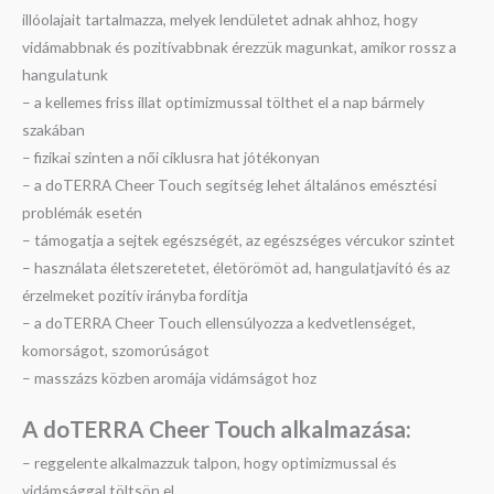
illóolajait tartalmazza, melyek lendületet adnak ahhoz, hogy
vidámabbnak és pozitívabbnak érezzük magunkat, amikor rossz a
hangulatunk
– a kellemes friss illat optimizmussal tölthet el a nap bármely
szakában
– fizikai szinten a női ciklusra hat jótékonyan
– a doTERRA Cheer Touch segítség lehet általános emésztési
problémák esetén
– támogatja a sejtek egészségét, az egészséges vércukor szintet
– használata életszeretetet, életörömöt ad, hangulatjavító és az
érzelmeket pozitív irányba fordítja
– a doTERRA Cheer Touch ellensúlyozza a kedvetlenséget,
komorságot, szomorúságot
– masszázs közben aromája vidámságot hoz
A doTERRA Cheer Touch a
lkalmazása:
– reggelente alkalmazzuk talpon, hogy optimizmussal és
vidámsággal töltsön el