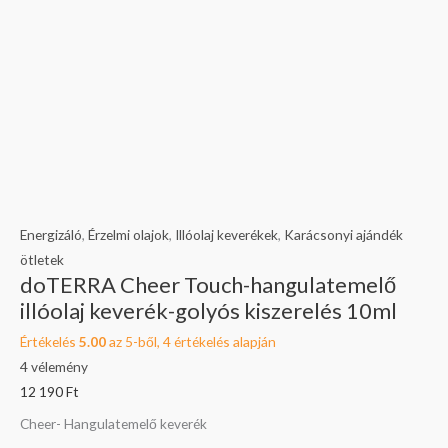
Energizáló
,
Érzelmi olajok
,
Illóolaj keverékek
,
Karácsonyi ajándék
ötletek
doTERRA Cheer Touch-hangulatemelő
illóolaj keverék-golyós kiszerelés 10ml
Értékelés
5.00
az 5-ből,
4
értékelés alapján
4
vélemény
12 190
Ft
Cheer- Hangulatemelő keverék