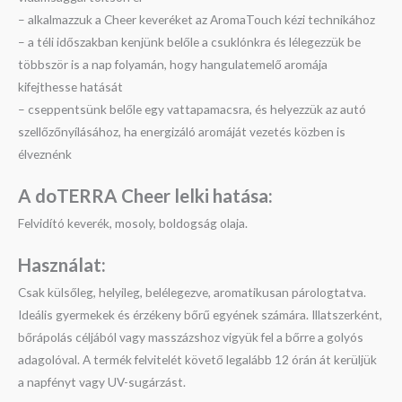
– alkalmazzuk a Cheer keveréket az AromaTouch kézi technikához
– a téli időszakban kenjünk belőle a csuklónkra és lélegezzük be
többször is a nap folyamán, hogy hangulatemelő aromája
kifejthesse hatását
– cseppentsünk belőle egy vattapamacsra, és helyezzük az autó
szellőzőnyílásához, ha energizáló aromáját vezetés közben is
élveznénk
A doTERRA Cheer l
elki hatása:
Felvidító keverék, mosoly, boldogság olaja.
Használat:
Csak külsőleg, helyileg, belélegezve, aromatikusan párologtatva.
Ideális gyermekek és érzékeny bőrű egyének számára. Illatszerként,
bőrápolás céljából vagy masszázshoz vigyük fel a bőrre a golyós
adagolóval. A termék felvitelét követő legalább 12 órán át kerüljük
a napfényt vagy UV-sugárzást.