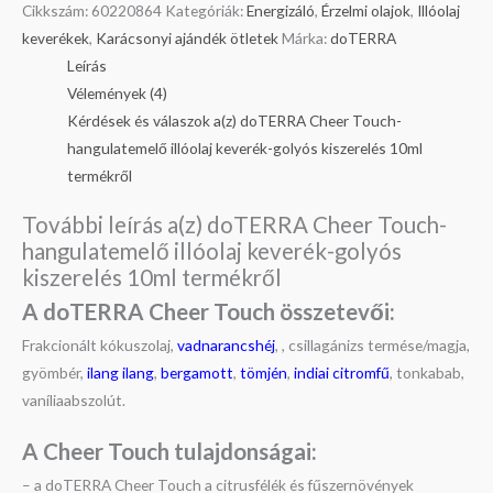
Cikkszám:
60220864
Kategóriák:
Energizáló
,
Érzelmi olajok
,
Illóolaj
keverékek
,
Karácsonyi ajándék ötletek
Márka:
doTERRA
Leírás
Vélemények (4)
Kérdések és válaszok a(z) doTERRA Cheer Touch-
hangulatemelő illóolaj keverék-golyós kiszerelés 10ml
termékről
További leírás a(z) doTERRA Cheer Touch-
hangulatemelő illóolaj keverék-golyós
kiszerelés 10ml termékről
A doTERRA Cheer Touch összetevői:
Frakcionált kókuszolaj,
vadnarancshéj
, , csillagánizs termése/magja,
gyömbér,
ilang ilang
,
bergamott
,
tömjén
,
indiai citromfű
, tonkabab,
vaníliaabszolút.
A Cheer Touch t
ulajdonságai:
– a doTERRA Cheer Touch a citrusfélék és fűszernövények