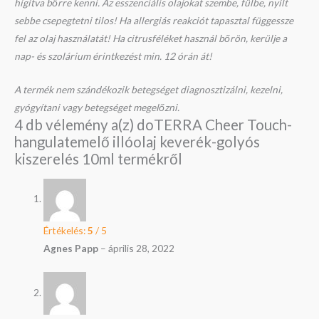
hígítva bőrre kenni. Az esszenciális olajokat szembe, fülbe, nyílt
sebbe csepegtetni tilos! Ha allergiás reakciót tapasztal függessze
fel az olaj használatát! Ha citrusféléket használ bőrön, kerülje a
nap- és szolárium érintkezést min. 12 órán át!
A termék nem szándékozik betegséget diagnosztizálni, kezelni,
gyógyítani vagy betegséget megelőzni.
4 db vélemény a(z)
doTERRA Cheer Touch-
hangulatemelő illóolaj keverék-golyós
kiszerelés 10ml
termékről
Értékelés:
5
/ 5
Agnes Papp
–
április 28, 2022