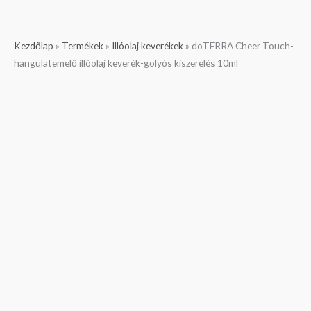
doTERRA
Kezdőlap
»
Termékek
»
Illóolaj keverékek
»
doTERRA Cheer Touch-
Cheer
hangulatemelő illóolaj keverék-golyós kiszerelés 10ml
Touch-
hangulatemelő
illóolaj
keverék-
golyós
kiszerelés
10ml
mennyiség