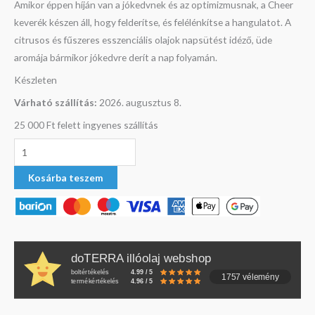
Amikor éppen híján van a jókedvnek és az optimizmusnak, a Cheer
keverék készen áll, hogy felderítse, és felélénkítse a hangulatot. A
citrusos és fűszeres esszenciális olajok napsütést idéző, üde
aromája bármikor jókedvre derít a nap folyamán.
Készleten
Várható szállítás:
2026. augusztus 8.
25 000 Ft felett ingyenes szállítás
Kosárba teszem
doTERRA illóolaj webshop
boltértékelés
4.99 / 5
1757 vélemény
termékértékelés
4.96 / 5