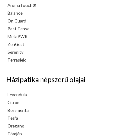
AromaTouch®
Balance
On Guard
Past Tense
MetaPWR
ZenGest
Serenity
Terrasield
Házipatika népszerű olajai
Levendula
Citrom
Borsmenta
Teafa
Oregano
Tömjén