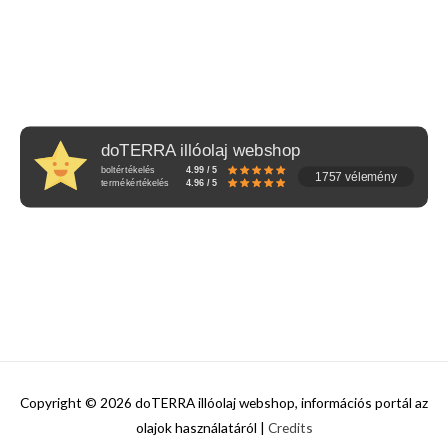
doTERRA illóolaj webshop
boltértékelés
4.99 / 5
1757 vélemény
termékértékelés
4.96 / 5
Copyright © 2026
doTERRA illóolaj webshop, információs portál az
olajok használatáról
|
Credits