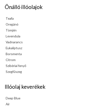
Önálló illóolajok
Teafa
Oregánó
Tömjén
Levendula
Vadnarancs
Eukaliptusz
Borsmenta
Citrom
Szibériai fenyő
Szegfűszeg
Illóolaj keverékek
Deep Blue
Air