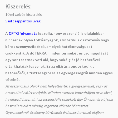
Kiszerelés:
10 ml golyós kiszerelés
5 ml cseppentős üveg
A
CPTG folyamata
igazolja, hogy esszenciális olajainkban
nincsenek olyan töltőanyagok, szintetikus összetevők vagy
káros szennyeződések, amelyek hatékonyságukat
csökkentik. A dōTERRA minden termékét és csomagolását
egy sor tesztnek veti alá, hogy sokáig és jó hatóerővel
eltarthatóak legyenek. Ez az eljárás gondoskodik a
hatóerőről, a tisztaságról és az egységességről minden egyes
tételnél.
Az esszenciális olajok nem helyettesítik a gyógyszereket, vagy az
orvos által előírt terápiát! Minden esetben konzultáljon orvosával,
ha elkezdi használni az esszenciális olajokat! Egy Ön számára új olaj
használata előtt mindig végezzen először bőrtesztet!
Gyermekeknél, érzékeny bőrűeknél érdemes hordozó olajban