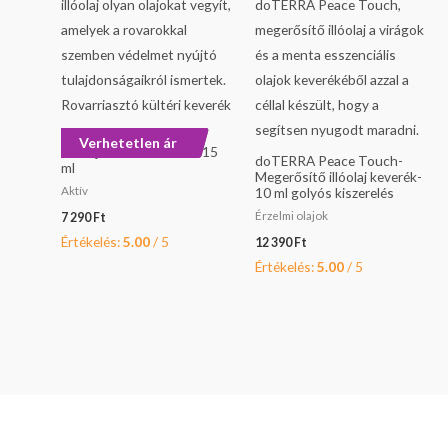
doTERRA TerraShield
Verhetetlen ár
illóolaj- Kültéri keverék 15
doTERRA Peace Touch-
ml
Megerősítő illóolaj keverék-
Aktív
10 ml golyós kiszerelés
Érzelmi olajok
7 290
Ft
Értékelés:
5.00
/ 5
12 390
Ft
Értékelés:
5.00
/ 5