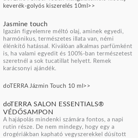
keverék-golyós kiszerelés 10ml>>
Jasmine touch
Igazán figyelemre méltó olaj, aminek egyedi,
harmónikus, természetes illata van, némi
élénkítő hatással. Kiválóan alkalmas parfümként
is, ha valami egyedit és 100%-ban természetest
szeretnél a sok tucatillat helyett. Remek
karácsonyi ajándék.
doTERRA Jázmin Touch 10 ml>>
doTERRA SALON ESSENTIALS®
VÉDŐSAMPON
A hajápolás mindenki számára fontos, a napi
rutin része. De nem mindegy, hogy egy a
drogériákban kapható vegyszerekkel dúsított