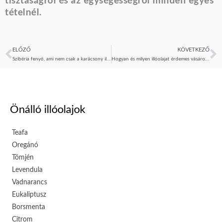
tisztaságról és az egységességről minden egyes
tételnél.
ELŐZŐ
KÖVETKEZŐ
Előző
K
Szibéria fenyő, ami nem csak a karácsony illata
Hogyan és milyen illóolajat érdemes vásárolni
Önálló illóolajok
Teafa
Oregánó
Tömjén
Levendula
Vadnarancs
Eukaliptusz
Borsmenta
Citrom