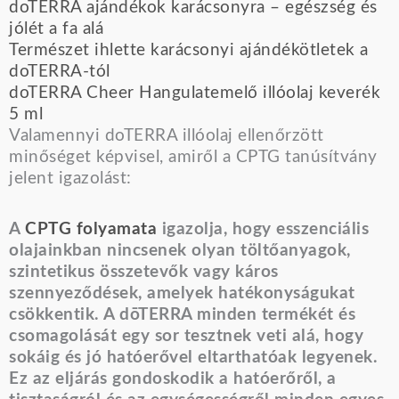
doTERRA ajándékok karácsonyra – egészség és
jólét a fa alá
Természet ihlette karácsonyi ajándékötletek a
doTERRA-tól
doTERRA Cheer Hangulatemelő illóolaj keverék
5 ml
Valamennyi doTERRA illóolaj ellenőrzött
minőséget képvisel, amiről a CPTG tanúsítvány
jelent igazolást:
A
CPTG folyamata
igazolja, hogy esszenciális
olajainkban nincsenek olyan töltőanyagok,
szintetikus összetevők vagy káros
szennyeződések, amelyek hatékonyságukat
csökkentik. A dōTERRA minden termékét és
csomagolását egy sor tesztnek veti alá, hogy
sokáig és jó hatóerővel eltarthatóak legyenek.
Ez az eljárás gondoskodik a hatóerőről, a