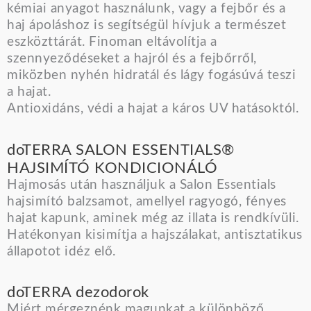
kémiai anyagot használunk, vagy a fejbőr és a
haj ápoláshoz is segítségül hívjuk a természet
eszközttárát. Finoman eltávolítja a
szennyeződéseket a hajról és a fejbőrről,
miközben nyhén hidratál és lágy fogásúvá teszi
a hajat.
Antioxidáns, védi a hajat a káros UV hatásoktól.
doTERRA SALON ESSENTIALS®
HAJSIMÍTÓ KONDICIONÁLÓ
Hajmosás után használjuk a Salon Essentials
hajsimító balzsamot, amellyel ragyogó, fényes
hajat kapunk, aminek még az illata is rendkívüli.
Hatékonyan kisimítja a hajszálakat, antisztatikus
állapotot idéz elő.
doTERRA dezodorok
Miért mérgeznénk magunkat a különböző