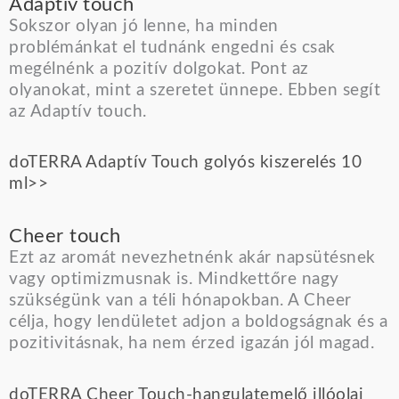
Adaptiv touch
Sokszor olyan jó lenne, ha minden
problémánkat el tudnánk engedni és csak
megélnénk a pozitív dolgokat. Pont az
olyanokat, mint a szeretet ünnepe. Ebben segít
az Adaptív touch.
doTERRA Adaptív Touch golyós kiszerelés 10
ml>>
Cheer touch
Ezt az aromát nevezhetnénk akár napsütésnek
vagy optimizmusnak is. Mindkettőre nagy
szükségünk van a téli hónapokban. A Cheer
célja, hogy lendületet adjon a boldogságnak és a
pozitivitásnak, ha nem érzed igazán jól magad.
doTERRA Cheer Touch-hangulatemelő illóolaj