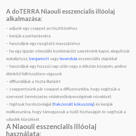
A doTERRA Niaouli esszencialis illóolaj
a
lkalmazása:
– adjunk egy cseppet arctisztítónkhoz
– kenjük a pattanásokra
– használjuk egy nyugtató masszázshoz
– ha egy igazán stimuláló kombinációt szeretnénk kapni, elegyítsük
eukaliptusz,
bergamott
vagy
levendula
esszenciális olajokkal
– használjuk egy hosszú nap után vagy a délután közepén, amikor
élénkítő felfrissülésre vágyunk
– diffundáljuk a tiszta illatáért
– cseppentsünk pár cseppet a diffuzorunkba, hogy segítsük a
szervezet természetes védekezőképességének növelését
– hígítsuk hordozóolajjal (
frakcionált kókuszolaj
) és kenjük
mellkasunkra, hogy támogassuk a tüdő tisztaságát és segítsük a
váladék kiürülését
A Niaouli esszencialis illóolaj
használata: