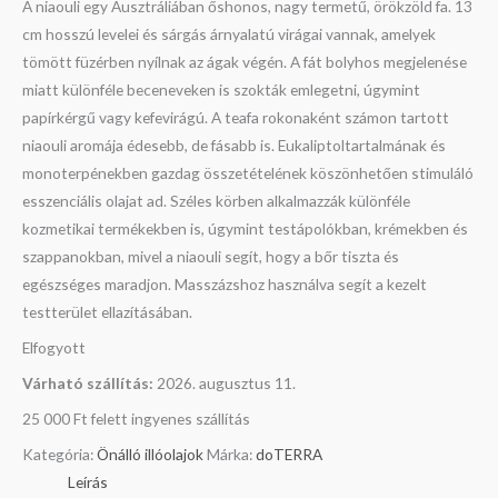
A niaouli egy Ausztráliában őshonos, nagy termetű, örökzöld fa. 13
cm hosszú levelei és sárgás árnyalatú virágai vannak, amelyek
tömött füzérben nyílnak az ágak végén. A fát bolyhos megjelenése
miatt különféle beceneveken is szokták emlegetni, úgymint
papírkérgű vagy kefevirágú. A teafa rokonaként számon tartott
niaouli aromája édesebb, de fásabb is. Eukaliptoltartalmának és
monoterpénekben gazdag összetételének köszönhetően stimuláló
esszenciális olajat ad. Széles körben alkalmazzák különféle
kozmetikai termékekben is, úgymint testápolókban, krémekben és
szappanokban, mivel a niaouli segít, hogy a bőr tiszta és
egészséges maradjon. Masszázshoz használva segít a kezelt
testterület ellazításában.
Elfogyott
Várható szállítás:
2026. augusztus 11.
25 000 Ft felett ingyenes szállítás
Kategória:
Önálló illóolajok
Márka:
doTERRA
Leírás