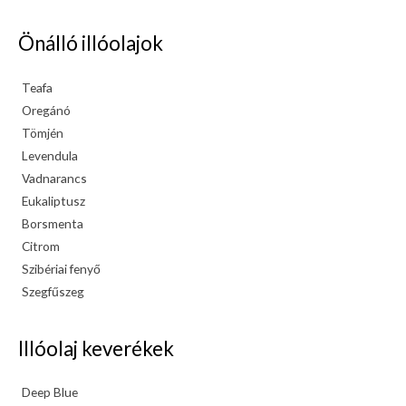
Önálló illóolajok
Teafa
Oregánó
Tömjén
Levendula
Vadnarancs
Eukaliptusz
Borsmenta
Citrom
Szibériai fenyő
Szegfűszeg
Illóolaj keverékek
Deep Blue