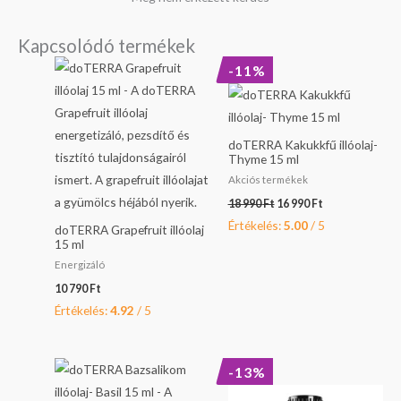
Kapcsolódó termékek
Original
Current
-11%
price
price
was:
is:
18
16
990 Ft.
990 Ft.
doTERRA Kakukkfű illóolaj-
Thyme 15 ml
Akciós termékek
18 990
Ft
16 990
Ft
Értékelés:
5.00
/ 5
doTERRA Grapefruit illóolaj
15 ml
Energizáló
10 790
Ft
Értékelés:
4.92
/ 5
Original
Current
-13%
price
price
was:
is: