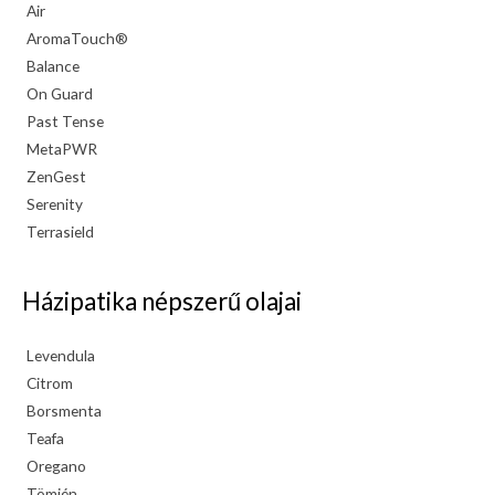
Air
AromaTouch®
Balance
On Guard
Past Tense
MetaPWR
ZenGest
Serenity
Terrasield
Házipatika népszerű olajai
Levendula
Citrom
Borsmenta
Teafa
Oregano
Tömjén