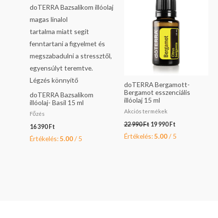
22
19
990 Ft.
990 Ft.
doTERRA Bergamott-
Bergamot esszenciális
doTERRA Bazsalikom
illóolaj 15 ml
illóolaj- Basil 15 ml
Akciós termékek
Főzés
22 990
Ft
19 990
Ft
16 390
Ft
Értékelés:
5.00
/ 5
Értékelés:
5.00
/ 5