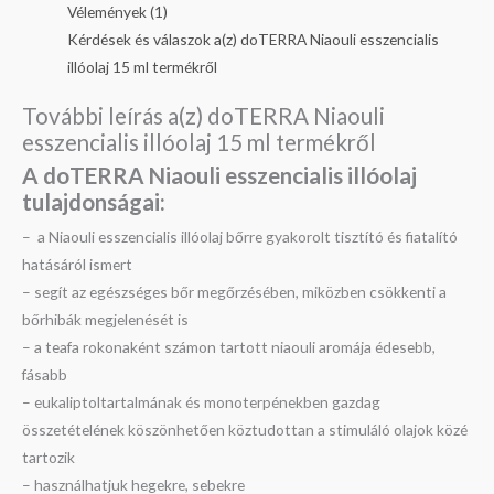
Vélemények (1)
Kérdések és válaszok a(z) doTERRA Niaouli esszencialis
illóolaj 15 ml termékről
További leírás a(z) doTERRA Niaouli
esszencialis illóolaj 15 ml termékről
A doTERRA Niaouli esszencialis illóolaj
tulajdonságai:
– a Niaouli esszencialis illóolaj bőrre gyakorolt tisztító és fiatalító
hatásáról ismert
– segít az egészséges bőr megőrzésében, miközben csökkenti a
bőrhibák megjelenését is
– a teafa rokonaként számon tartott niaouli aromája édesebb,
fásabb
– eukaliptoltartalmának és monoterpénekben gazdag
összetételének köszönhetően köztudottan a stimuláló olajok közé
tartozik
– használhatjuk hegekre, sebekre