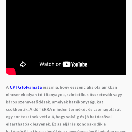
A
CPTG folyamata
igazolja, hogy esszenciális olajainkban
nincsenek olyan töltőanyagok, szintetikus összetevők vagy
káros szennyeződések, amelyek hatékonyságukat
csökkentik. A dōTERRA minden termékét és csomagolását
egy sor tesztnek veti alá, hogy sokáig és jó hatóerővel
eltarthatóak legyenek. Ez az eljárás gondoskodik a
hatóerőről, a tisztaságról és az egységességről minden egyes