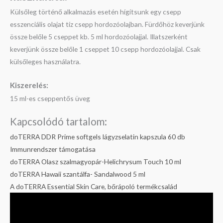
Külsőleg történő alkalmazás esetén hígítsunk egy csepp
esszenciális olajat tíz csepp hordozóolajban. Fürdőhöz keverjünk
össze belőle 5 cseppet kb. 5 ml hordozóolajjal. Illatszerként
keverjünk össze belőle 1 cseppet 10 csepp hordozóolajjal. Csak
külsőleges használatra.
Kiszerelés:
15 ml-es cseppentős üveg
Kapcsolódó tartalom:
doTERRA DDR Prime softgels lágyzselatin kapszula 60 db
Immunrendszer támogatása
doTERRA Olasz szalmagyopár-Helichrysum Touch 10 ml
doTERRA Hawaii szantálfa- Sandalwood 5 ml
A doTERRA Essential Skin Care, bőrápoló termékcsalád