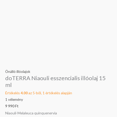
Önálló illóolajok
doTERRA Niaouli esszencialis illóolaj 15
ml
Értékelés
4.00
az 5-ből,
1
értékelés alapján
1
vélemény
9 990
Ft
Niaouli-Melaleuca quinquenervia