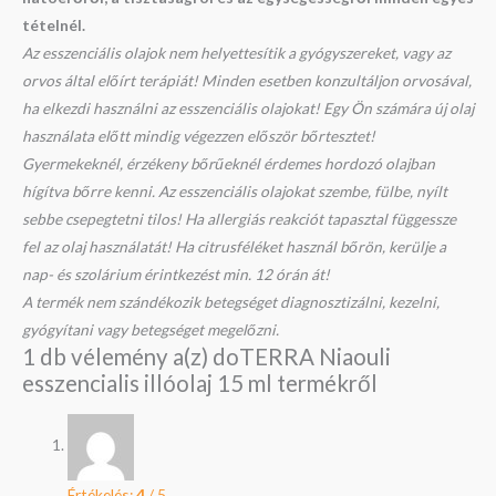
tételnél.
Az esszenciális olajok nem helyettesítik a gyógyszereket, vagy az
orvos által előírt terápiát! Minden esetben konzultáljon orvosával,
ha elkezdi használni az esszenciális olajokat! Egy Ön számára új olaj
használata előtt mindig végezzen először bőrtesztet!
Gyermekeknél, érzékeny bőrűeknél érdemes hordozó olajban
hígítva bőrre kenni. Az esszenciális olajokat szembe, fülbe, nyílt
sebbe csepegtetni tilos! Ha allergiás reakciót tapasztal függessze
fel az olaj használatát! Ha citrusféléket használ bőrön, kerülje a
nap- és szolárium érintkezést min. 12 órán át!
A termék nem szándékozik betegséget diagnosztizálni, kezelni,
gyógyítani vagy betegséget megelőzni.
1 db vélemény a(z)
doTERRA Niaouli
esszencialis illóolaj 15 ml
termékről
Értékelés:
4
/ 5