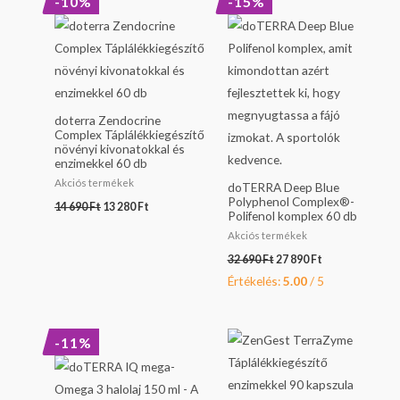
-10%
-15%
price
price
price
price
was:
is:
was:
is:
14
13
32
27
690 Ft.
280 Ft.
690 Ft.
890 Ft.
doterra Zendocrine
Complex Táplálékkiegészítő
növényi kivonatokkal és
enzimekkel 60 db
Akciós termékek
doTERRA Deep Blue
Polyphenol Complex®-
14 690
Ft
13 280
Ft
Polifenol komplex 60 db
Akciós termékek
32 690
Ft
27 890
Ft
Értékelés:
5.00
/ 5
Original
Current
-11%
price
price
was:
is:
21
19
990 Ft.
490 Ft.