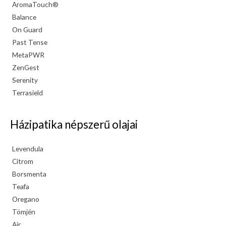
AromaTouch®
Balance
On Guard
Past Tense
MetaPWR
ZenGest
Serenity
Terrasield
Házipatika népszerű olajai
Levendula
Citrom
Borsmenta
Teafa
Oregano
Tömjén
Air