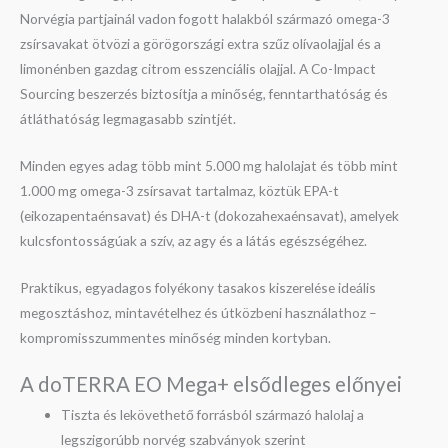
Norvégia partjainál vadon fogott halakból származó omega-3
zsírsavakat ötvözi a görögországi extra szűz olívaolajjal és a
limonénben gazdag citrom esszenciális olajjal. A Co-Impact
Sourcing beszerzés biztosítja a minőség, fenntarthatóság és
átláthatóság legmagasabb szintjét.
Minden egyes adag több mint 5.000 mg halolajat és több mint
1.000 mg omega-3 zsírsavat tartalmaz, köztük EPA-t
(eikozapentaénsavat) és DHA-t (dokozahexaénsavat), amelyek
kulcsfontosságúak a szív, az agy és a látás egészségéhez.
Praktikus, egyadagos folyékony tasakos kiszerelése ideális
megosztáshoz, mintavételhez és útközbeni használathoz –
kompromisszummentes minőség minden kortyban.
A doTERRA EO Mega+ elsődleges előnyei
Tiszta és lekövethető forrásból származó halolaj a
legszigorúbb norvég szabványok szerint