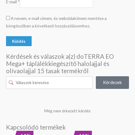
E-mail
*
A nevem, e-mail címem, és weboldalcímem mentése a
böngészőben a következő hozzászólásomhoz.
Kérdések és válaszok a(z) doTERRA EO
Mega+ táplálékkiegészítő halolajjal és
olívaolajjal 15 tasak termékről
Kérdezek
Még nem érkezett kérdés
Kapcsolódó termékek
Original
Current
Original
Current