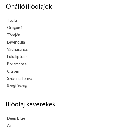
Önálló illóolajok
Teafa
Oregánó
Tömjén
Levendula
Vadnarancs
Eukaliptusz
Borsmenta
Citrom
Szibériai fenyő
Szegfűszeg
Illóolaj keverékek
Deep Blue
Air