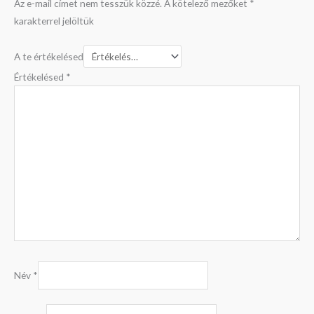
Az e-mail címet nem tesszük közzé.
A kötelező mezőket
*
karakterrel jelöltük
A te értékelésed
Értékelésed
*
Név
*