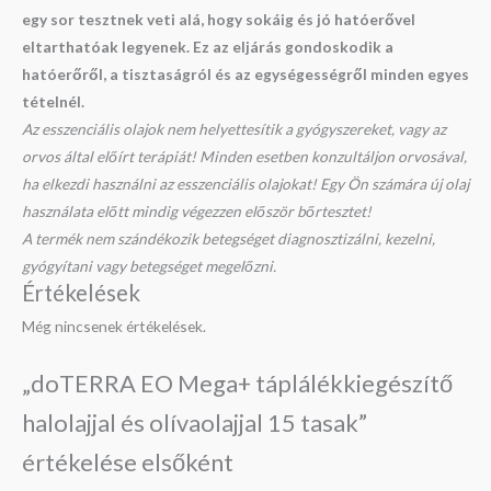
egy sor tesztnek veti alá, hogy sokáig és jó hatóerővel
eltarthatóak legyenek. Ez az eljárás gondoskodik a
hatóerőről, a tisztaságról és az egységességről minden egyes
tételnél.
Az esszenciális olajok nem helyettesítik a gyógyszereket, vagy az
orvos által előírt terápiát! Minden esetben konzultáljon orvosával,
ha elkezdi használni az esszenciális olajokat! Egy Ön számára új olaj
használata előtt mindig végezzen először bőrtesztet!
A termék nem szándékozik betegséget diagnosztizálni, kezelni,
gyógyítani vagy betegséget megelőzni.
Értékelések
Még nincsenek értékelések.
„doTERRA EO Mega+ táplálékkiegészítő
halolajjal és olívaolajjal 15 tasak”
értékelése elsőként