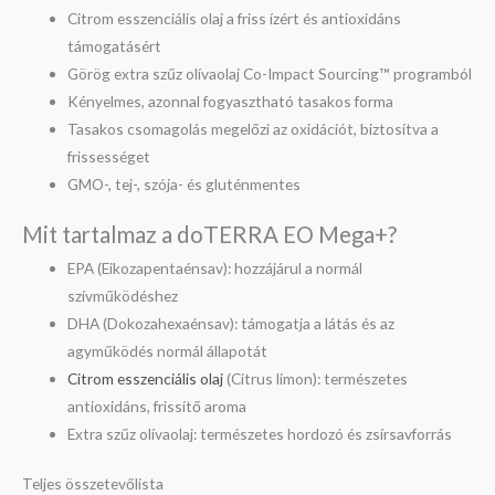
Citrom esszenciális olaj a friss ízért és antioxidáns
támogatásért
Görög extra szűz olívaolaj Co-Impact Sourcing™ programból
Kényelmes, azonnal fogyasztható tasakos forma
Tasakos csomagolás megelőzi az oxidációt, biztosítva a
frissességet
GMO-, tej-, szója- és gluténmentes
Mit tartalmaz a doTERRA EO Mega+?
EPA (Eikozapentaénsav): hozzájárul a normál
szívműködéshez
DHA (Dokozahexaénsav): támogatja a látás és az
agyműködés normál állapotát
Citrom esszenciális olaj
(Citrus limon): természetes
antioxidáns, frissítő aroma
Extra szűz olívaolaj: természetes hordozó és zsírsavforrás
Teljes összetevőlista