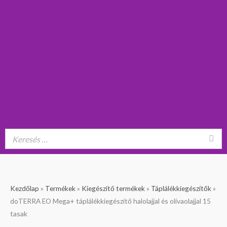
doTERRA
Kezdőlap
»
Termékek
»
Kiegészítő termékek
»
Táplálékkiegészítők
»
EO
doTERRA EO Mega+ táplálékkiegészítő halolajjal és olívaolajjal 15
Mega+
tasak
táplálékkiegészítő