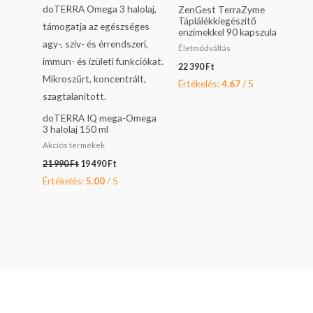
ZenGest TerraZyme
Táplálékkiegészítő
enzimekkel 90 kapszula
Életmódváltás
22 390
Ft
Értékelés:
4.67
/ 5
doTERRA IQ mega-Omega
3 halolaj 150 ml
Akciós termékek
21 990
Ft
19 490
Ft
Értékelés:
5.00
/ 5