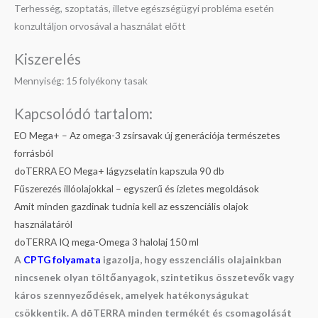
Terhesség, szoptatás, illetve egészségügyi probléma esetén
konzultáljon orvosával a használat előtt
Kiszerelés
Mennyiség: 15 folyékony tasak
Kapcsolódó tartalom:
EO Mega+ – Az omega-3 zsírsavak új generációja természetes
forrásból
doTERRA EO Mega+ lágyzselatin kapszula 90 db
Fűszerezés illóolajokkal – egyszerű és ízletes megoldások
Amit minden gazdinak tudnia kell az esszenciális olajok
használatáról
doTERRA IQ mega-Omega 3 halolaj 150 ml
A
CPTG folyamata
igazolja, hogy esszenciális olajainkban
nincsenek olyan töltőanyagok, szintetikus összetevők vagy
káros szennyeződések, amelyek hatékonyságukat
csökkentik. A dōTERRA minden termékét és csomagolását