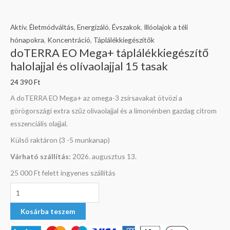
halolajjal
és
Aktív
,
Életmódváltás
,
Energizáló
,
Évszakok
,
Illóolajok a téli
olívaolajjal
hónapokra
,
Koncentráció
,
Táplálékkiegészítők
15
doTERRA EO Mega+ táplálékkiegészítő
tasak
halolajjal és olívaolajjal 15 tasak
mennyiség
24 390
Ft
A doTERRA EO Mega+ az omega-3 zsírsavakat ötvözi a
görögországi extra szűz olívaolajjal és a limonénben gazdag citrom
esszenciális olajjal.
Külső raktáron (3 -5 munkanap)
Várható szállítás:
2026. augusztus 13.
25 000 Ft felett ingyenes szállítás
Kosárba teszem