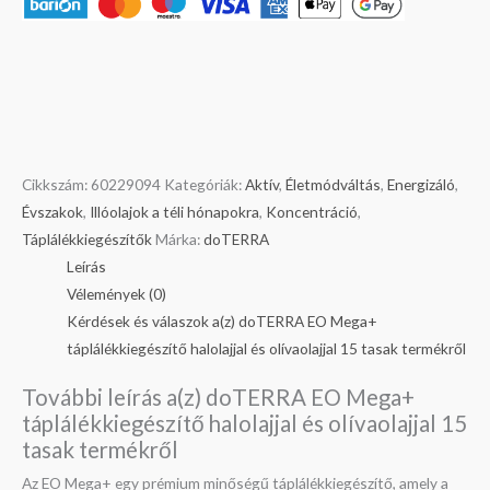
Cikkszám:
60229094
Kategóriák:
Aktív
,
Életmódváltás
,
Energizáló
,
Évszakok
,
Illóolajok a téli hónapokra
,
Koncentráció
,
Táplálékkiegészítők
Márka:
doTERRA
Leírás
Vélemények (0)
Kérdések és válaszok a(z) doTERRA EO Mega+
táplálékkiegészítő halolajjal és olívaolajjal 15 tasak termékről
További leírás a(z) doTERRA EO Mega+
táplálékkiegészítő halolajjal és olívaolajjal 15
tasak termékről
Az EO Mega+ egy prémium minőségű táplálékkiegészítő, amely a