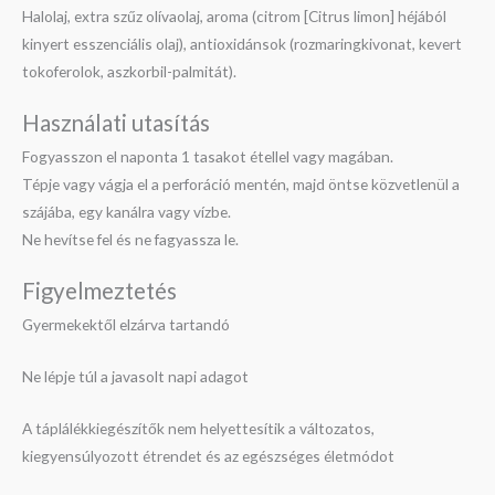
Halolaj, extra szűz olívaolaj, aroma (citrom [Citrus limon] héjából
kinyert esszenciális olaj), antioxidánsok (rozmaringkivonat, kevert
tokoferolok, aszkorbil-palmitát).
Használati utasítás
Fogyasszon el naponta 1 tasakot étellel vagy magában.
Tépje vagy vágja el a perforáció mentén, majd öntse közvetlenül a
szájába, egy kanálra vagy vízbe.
Ne hevítse fel és ne fagyassza le.
Figyelmeztetés
Gyermekektől elzárva tartandó
Ne lépje túl a javasolt napi adagot
A táplálékkiegészítők nem helyettesítik a változatos,
kiegyensúlyozott étrendet és az egészséges életmódot