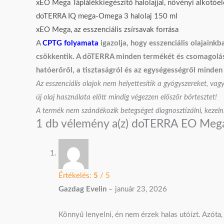
xEO Mega Táplálékkiegészítő halolajjal, növényi alkotóe
doTERRA IQ mega-Omega 3 halolaj 150 ml
xEO Mega, az esszenciális zsírsavak forrása
A
CPTG folyamata
igazolja, hogy esszenciális olajain
csökkentik. A dōTERRA minden termékét és csomagolását
hatóerőről, a tisztaságról és az egységességről minden 
Az esszenciális olajok nem helyettesítik a gyógyszereket, vag
új olaj használata előtt mindig végezzen először bőrtesztet!
A termék nem szándékozik betegséget diagnosztizálni, kezelni
1 db vélemény a(z)
doTERRA EO Mega+
Értékelés:
5
/ 5
Gazdag Evelin
–
január 23, 2026
Könnyű lenyelni, én nem érzek halas utóízt. Azót