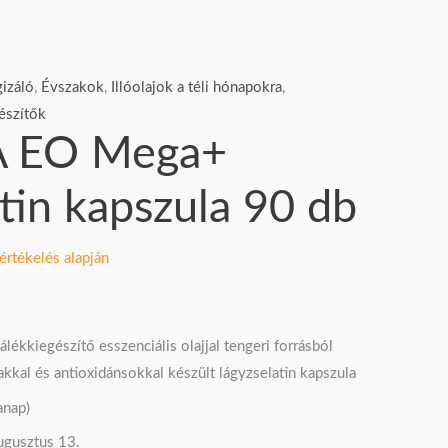
izáló
,
Évszakok
,
Illóolajok a téli hónapokra
,
észítők
A EO Mega+
atin kapszula 90 db
értékelés alapján
kkiegészítő esszenciális olajjal tengeri forrásból
kal és antioxidánsokkal készült lágyzselatin kapszula
anap)
gusztus 13.