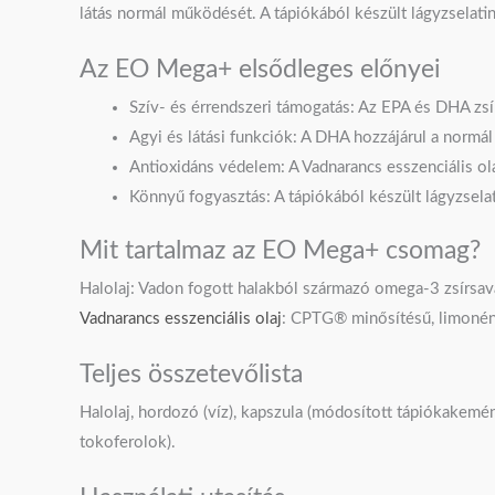
látás normál működését. A tápiókából készült lágyzselati
Az EO Mega+ elsődleges előnyei
Szív- és érrendszeri támogatás: Az EPA és DHA zs
Agyi és látási funkciók: A DHA hozzájárul a normá
Antioxidáns védelem: A Vadnarancs esszenciális ola
Könnyű fogyasztás: A tápiókából készült lágyzsela
Mit tartalmaz az EO Mega+ csomag?
Halolaj: Vadon fogott halakból származó omega-3 zsírsa
Vadnarancs esszenciális olaj
: CPTG® minősítésű, limonénb
Teljes összetevőlista
Halolaj, hordozó (víz), kapszula (módosított tápiókakemény
tokoferolok).