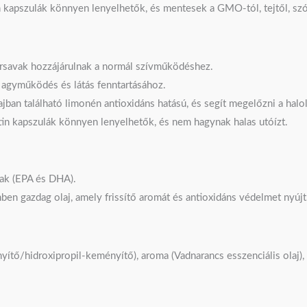
n kapszulák könnyen lenyelhetők, és mentesek a GMO-tól, tejtől, szój
írsavak hozzájárulnak a normál szívműködéshez.
l agyműködés és látás fenntartásához.
jban található limonén antioxidáns hatású, és segít megelőzni a halol
tin kapszulák könnyen lenyelhetők, és nem hagynak halas utóízt.
vak (EPA és DHA).
en gazdag olaj, amely frissítő aromát és antioxidáns védelmet nyújt
ítő/hidroxipropil-keményítő), aroma (Vadnarancs esszenciális olaj), zs