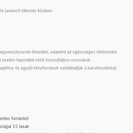
le javasolt étkezés közben.
kiegyensúlyozott étrendet, valamint az egészséges életmódot.
 esetén használat előtt konzultáljon orvosával.
 napfény és egyéb fényforrások oxidálhatják a karotinoidokat.
etes forrásból
lajjal 15 tasak