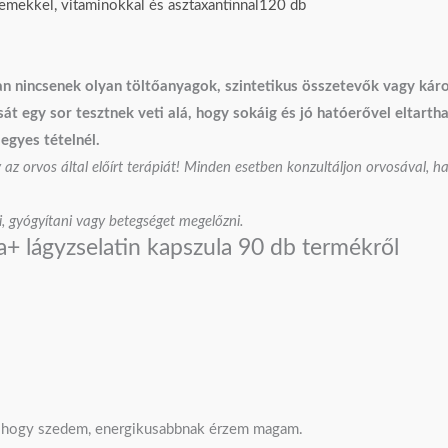
lemekkel, vitaminokkal és asztaxantinnal120 db
kban nincsenek olyan töltőanyagok, szintetikus összetevők vagy k
 egy sor tesztnek veti alá, hogy sokáig és jó hatóerővel eltartha
egyes tételnél.
y az orvos által előírt terápiát! Minden esetben konzultáljon orvosával, h
, gyógyítani vagy betegséget megelőzni.
 lágyzselatin kapszula 90 db
termékről
a, hogy szedem, energikusabbnak érzem magam.