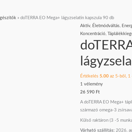
doTERRA
egészítők
»
doTERRA EO Mega+ lágyzselatin kapszula 90 db
EO
Aktív
,
Életmódváltás
,
Energ
Mega+
Koncentráció
,
Táplálékkieg
doTERR
lágyzselatin
kapszula
lágyzsel
90
db
mennyiség
Értékelés
5.00
az 5-ből,
1
1
vélemény
26 590
Ft
A doTERRA EO Mega+ táplálé
származó omega-3 zsírsavak
Külső raktáron (3 -5 munk
Várható szállítás:
2026. au