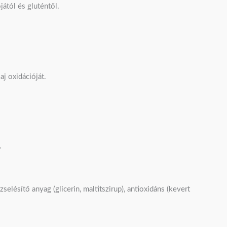
ától és gluténtől.
aj oxidációját.
.
elésítő anyag (glicerin, maltitszirup), antioxidáns (kevert