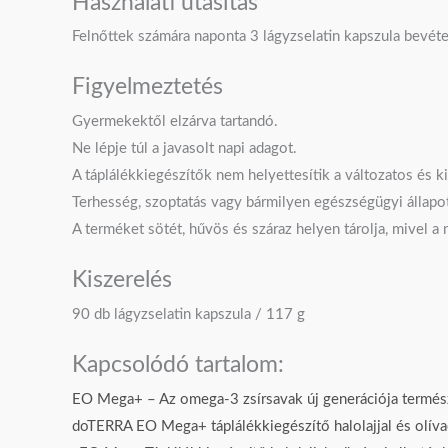
Használati utasítás
Felnőttek számára naponta 3 lágyzselatin kapszula bevéte
Figyelmeztetés
Gyermekektől elzárva tartandó.
Ne lépje túl a javasolt napi adagot.
A táplálékkiegészítők nem helyettesítik a változatos és 
Terhesség, szoptatás vagy bármilyen egészségügyi állapot
A terméket sötét, hűvös és száraz helyen tárolja, mivel a
Kiszerelés
90 db lágyzselatin kapszula / 117 g
Kapcsolódó tartalom:
EO Mega+ – Az omega-3 zsírsavak új generációja termész
doTERRA EO Mega+ táplálékkiegészítő halolajjal és olívao