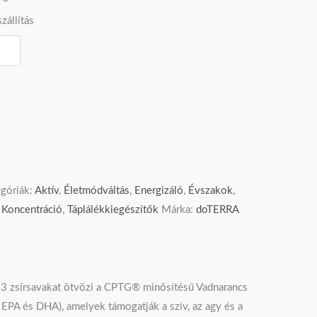
zállítás
góriák:
Aktív
,
Életmódváltás
,
Energizáló
,
Évszakok
,
,
Koncentráció
,
Táplálékkiegészítők
Márka:
doTERRA
-3 zsírsavakat ötvözi a CPTG® minősítésű Vadnarancs
 EPA és DHA), amelyek támogatják a szív, az agy és a