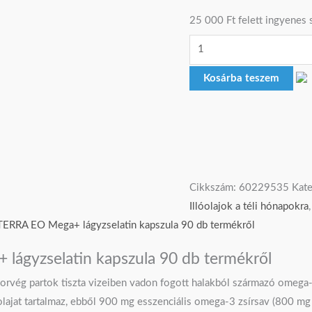
25 000 Ft felett ingyenes s
Kosárba teszem
Cikkszám:
60229535
Kate
Illóolajok a téli hónapokra
oTERRA EO Mega+ lágyzselatin kapszula 90 db termékről
 lágyzselatin kapszula 90 db termékről
norvég partok tiszta vizeiben vadon fogott halakból származó omega
olajat tartalmaz, ebből 900 mg esszenciális omega-3 zsírsav (800 mg