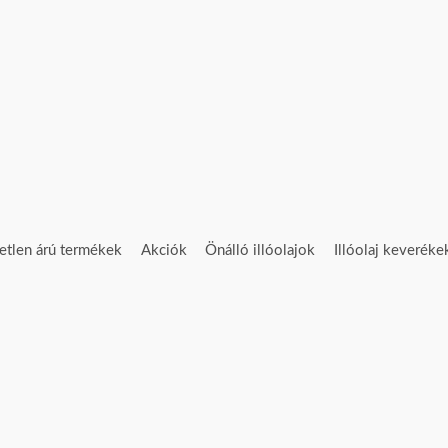
etlen árú termékek
Akciók
Önálló illóolajok
Illóolaj keveréke