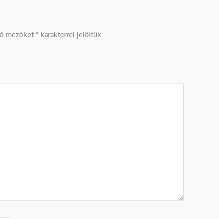
ző mezőket
*
karakterrel jelöltük