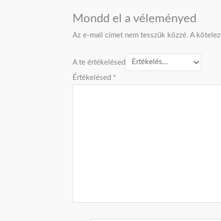
Mondd el a véleményed
Az e-mail címet nem tesszük közzé.
A kötele
A te értékelésed
Értékelésed
*