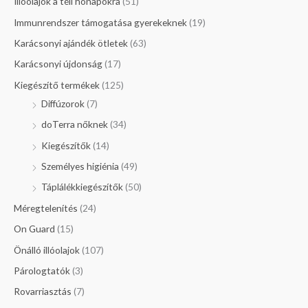
Illóolajok a téli hónapokra
(51)
Immunrendszer támogatása gyerekeknek
(19)
Karácsonyi ajándék ötletek
(63)
Karácsonyi újdonság
(17)
Kiegészítő termékek
(125)
Diffúzorok
(7)
doTerra nőknek
(34)
Kiegészítők
(14)
Személyes higiénia
(49)
Táplálékkiegészítők
(50)
Méregtelenítés
(24)
On Guard
(15)
Önálló illóolajok
(107)
Párologtatók
(3)
Rovarriasztás
(7)