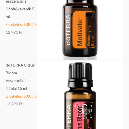
esszenciális
9
illóolaj keverék 5
F
0
ml
t
Értékelés:
5.00
/ 5
.
F
12 990
Ft
t
.
doTERRA Citrus
Bloom
esszenciális
illóolaj 15 ml
Értékelés:
5.00
/ 5
13 790
Ft