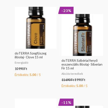
Original
Current
-23%
price
price
was:
is:
11
8
690 Ft.
990 Ft.
doTERRA Szegfűszeg
illóolaj- Clove 15 ml
doTERRA Szibériai fenyő
Energizáló
esszenciális illóolaj- Siberian
Fir 15 ml
10 990
Ft
Akciós termékek
Értékelés:
5.00
/ 5
11 690
Ft
8 990
Ft
Értékelés:
5.00
/ 5
Original
Current
-11%
price
price
was:
is: