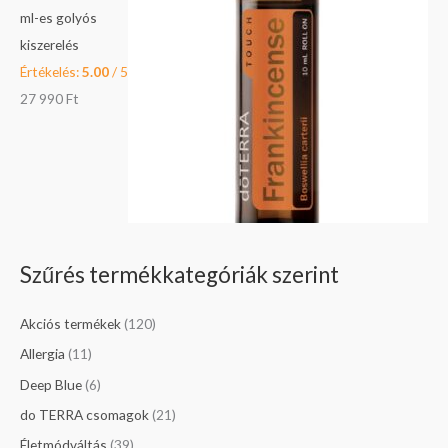
ml-es golyós
kiszerelés
Értékelés:
5.00
/ 5
27 990
Ft
Szűrés termékkategóriák szerint
Akciós termékek
(120)
Allergia
(11)
Deep Blue
(6)
do TERRA csomagok
(21)
Életmódváltás
(39)