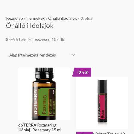
Kezdőlap
»
Termékek
»
Önálló illóolajok
»
8. oldal
Önálló illóolajok
85–96 termék, összesen 107 db
Original
Current
-25%
price
price
was:
is:
39
29
990 Ft.
990 Ft.
doTERRA Rozmaring
Illóolaj- Rosemary 15 ml
doTERRA Rózsa Touch 10