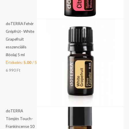
doTERRA Fehér
Grépfrút- White
Grapefruit
esszenciális
illóolaj 5 ml
Értékelés:
5.00
/ 5
6 990
Ft
doTERRA
Tömjén Touch-
Frankincense 10