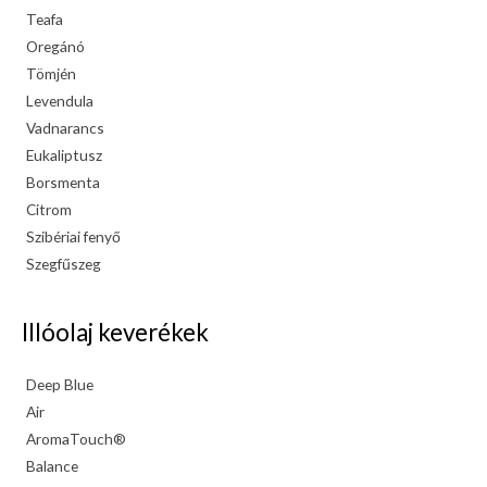
Teafa
Oregánó
Tömjén
Levendula
Vadnarancs
Eukaliptusz
Borsmenta
Citrom
Szibériai fenyő
Szegfűszeg
Illóolaj keverékek
Deep Blue
Air
AromaTouch®
Balance