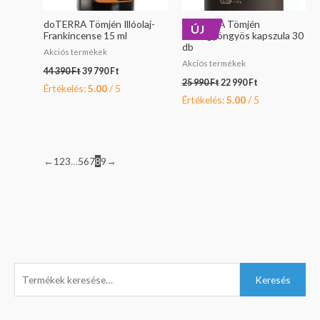
doTERRA Tömjén Illóolaj-
doTERRA Tömjén
ÚJ
Frankincense 15 ml
mikrogyöngyös kapszula 30
db
Akciós termékek
Akciós termékek
44 390
Ft
39 790
Ft
25 990
Ft
22 990
Ft
Értékelés:
5.00
/ 5
Értékelés:
5.00
/ 5
←
1
2
3
…
5
6
7
8
9
→
K
M
C
O
M
Keresés
e
i
u
r
a
r
n
r
i
x