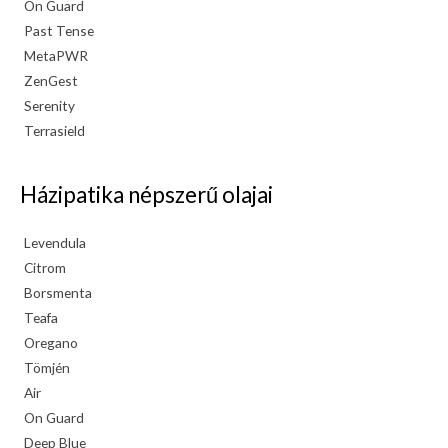
On Guard
Past Tense
MetaPWR
ZenGest
Serenity
Terrasield
Házipatika népszerű olajai
Levendula
Citrom
Borsmenta
Teafa
Oregano
Tömjén
Air
On Guard
Deep Blue