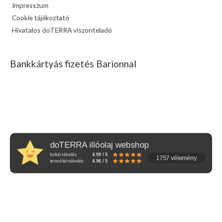
Impresszum
Cookie tájékoztató
Hivatalos doTERRA viszonteladó
Bankkártyás fizetés Barionnal
doTERRA illóolaj webshop
boltértékelés
4.99 / 5
1757 vélemény
termékértékelés
4.96 / 5