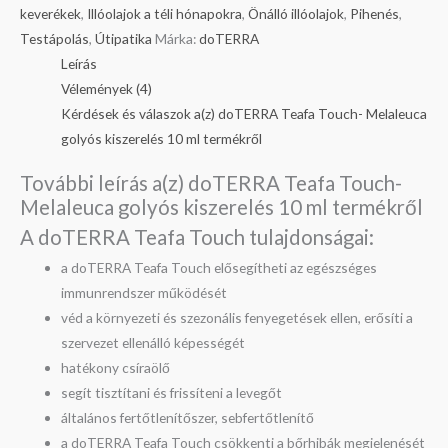
keverékek
,
Illóolajok a téli hónapokra
,
Önálló illóolajok
,
Pihenés
,
Testápolás
,
Útipatika
Márka:
doTERRA
Leírás
Vélemények (4)
Kérdések és válaszok a(z) doTERRA Teafa Touch- Melaleuca
golyós kiszerelés 10 ml termékről
További leírás a(z) doTERRA Teafa Touch-
Melaleuca golyós kiszerelés 10 ml termékről
A doTERRA Teafa Touch tulajdonságai:
a doTERRA Teafa Touch elősegítheti az egészséges
immunrendszer működését
véd a környezeti és szezonális fenyegetések ellen, erősíti a
szervezet ellenálló képességét
hatékony csíraölő
segít tisztítani és frissíteni a levegőt
általános fertőtlenítőszer, sebfertőtlenítő
a doTERRA Teafa Touch csökkenti a bőrhibák megjelenését