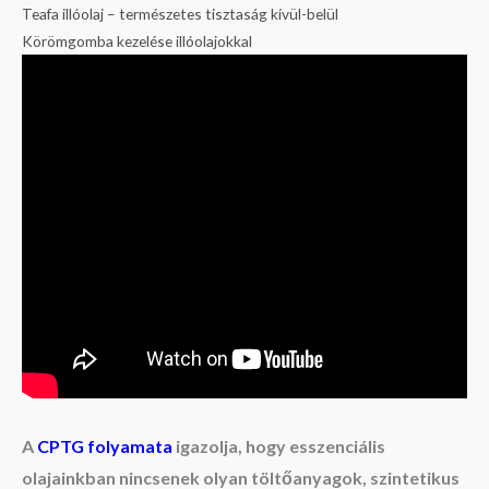
Teafa illóolaj – természetes tisztaság kívül-belül
Körömgomba kezelése illóolajokkal
A
CPTG folyamata
igazolja, hogy esszenciális
olajainkban nincsenek olyan töltőanyagok, szintetikus