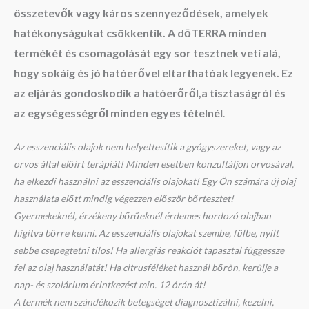
összetevők vagy káros szennyeződések, amelyek
hatékonyságukat csökkentik. A dōTERRA minden
termékét és csomagolását egy sor tesztnek veti alá,
hogy sokáig és jó hatóerővel eltarthatóak legyenek. Ez
az eljárás gondoskodik a hatóerőről,
a tisztaságról és
az egységességről minden egyes tételné
l.
Az esszenciális olajok nem helyettesítik a gyógyszereket, vagy az
orvos által előírt terápiát! Minden esetben konzultáljon orvosával,
ha elkezdi használni az esszenciális olajokat! Egy Ön számára új olaj
használata előtt mindig végezzen először bőrtesztet!
Gyermekeknél, érzékeny bőrűeknél érdemes hordozó olajban
hígítva bőrre kenni. Az esszenciális olajokat szembe, fülbe, nyílt
sebbe csepegtetni tilos! Ha allergiás reakciót tapasztal függessze
fel az olaj használatát! Ha citrusféléket használ bőrön, kerülje a
nap- és szolárium érintkezést min. 12 órán át!
A termék nem szándékozik betegséget diagnosztizálni, kezelni,