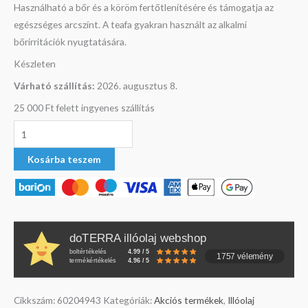
Használható a bőr és a köröm fertőtlenítésére és támogatja az
egészséges arcszínt. A teafa gyakran használt az alkalmi
bőrirritációk nyugtatására.
Készleten
Várható szállítás:
2026. augusztus 8.
25 000 Ft felett ingyenes szállítás
Kosárba teszem
doTERRA illóolaj webshop
boltértékelés
4.99 / 5
1757 vélemény
termékértékelés
4.96 / 5
Cikkszám:
60204943
Kategóriák:
Akciós termékek
,
Illóolaj