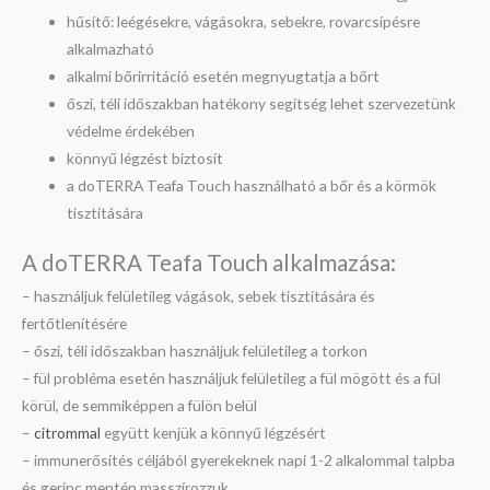
hűsítő: leégésekre, vágásokra, sebekre, rovarcsípésre
alkalmazható
alkalmi bőrirritáció esetén megnyugtatja a bőrt
őszi, téli időszakban hatékony segítség lehet szervezetünk
védelme érdekében
könnyű légzést biztosít
a doTERRA Teafa Touch használható a bőr és a körmök
tisztítására
A doTERRA Teafa Touch alkalmazása:
– használjuk felületileg vágások, sebek tisztítására és
fertőtlenítésére
– őszi, téli időszakban használjuk felületileg a torkon
– fül probléma esetén használjuk felületileg a fül mögött és a fül
körül, de semmiképpen a fülön belül
–
citrommal
együtt kenjük a könnyű légzésért
– immunerősítés céljából gyerekeknek napi 1-2 alkalommal talpba
és gerinc mentén masszírozzuk