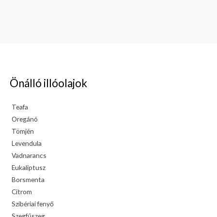
Önálló illóolajok
Teafa
Oregánó
Tömjén
Levendula
Vadnarancs
Eukaliptusz
Borsmenta
Citrom
Szibériai fenyő
Szegfűszeg