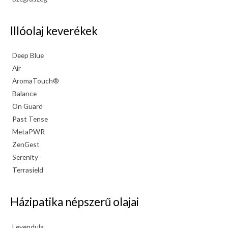
Illóolaj keverékek
Deep Blue
Air
AromaTouch®
Balance
On Guard
Past Tense
MetaPWR
ZenGest
Serenity
Terrasield
Házipatika népszerű olajai
Levendula