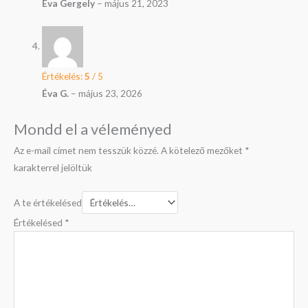
Éva Gergely
–
május 21, 2023
Értékelés:
5
/ 5
Éva G.
–
május 23, 2026
Mondd el a véleményed
Az e-mail címet nem tesszük közzé.
A kötelező mezőket
*
karakterrel jelöltük
A te értékelésed
Értékelésed
*