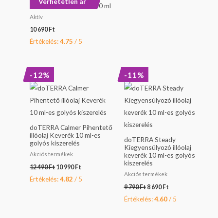
Verhetetlen ár
spray-Kültéri keverék 30 ml
Aktív
10 690
Ft
Értékelés:
4.75
/ 5
Original
Current
Original
Current
-12%
-11%
price
price
price
price
was:
is:
was:
is:
12
10
9
8
490 Ft.
990 Ft.
790 Ft.
690 Ft.
doTERRA Calmer Pihentető
illóolaj Keverék 10 ml-es
doTERRA Steady
golyós kiszerelés
Kiegyensúlyozó illóolaj
Akciós termékek
keverék 10 ml-es golyós
kiszerelés
12 490
Ft
10 990
Ft
Akciós termékek
Értékelés:
4.82
/ 5
9 790
Ft
8 690
Ft
Értékelés:
4.60
/ 5