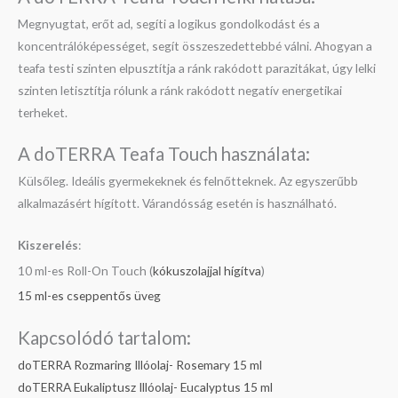
Megnyugtat, erőt ad, segíti a logikus gondolkodást és a
koncentrálóképességet, segít összeszedettebbé válni. Ahogyan a
teafa testi szinten elpusztítja a ránk rakódott parazitákat, úgy lelki
szinten letisztítja rólunk a ránk rakódott negatív energetikai
terheket.
A doTERRA Teafa Touch használata:
Külsőleg. Ideális gyermekeknek és felnőtteknek. Az egyszerűbb
alkalmazásért hígított. Várandósság esetén is használható.
Kiszerelés
:
10 ml-es Roll-On Touch (
kókuszolajjal hígítva
)
15 ml-es cseppentős üveg
Kapcsolódó tartalom:
doTERRA Rozmaring Illóolaj- Rosemary 15 ml
doTERRA Eukaliptusz Illóolaj- Eucalyptus 15 ml