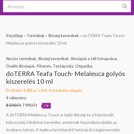
doTERRA
Original
Current
Kezdőlap
»
Termékek
»
Illóolaj keverékek
»
doTERRA Teafa Touch-
Teafa
price
price
Melaleuca golyós kiszerelés 10 ml
Touch-
was:
is:
Melaleuca
8
7
Akciós termékek
,
Illóolaj keverékek
,
Illóolajok a téli hónapokra
,
golyós
590 Ft.
990 Ft.
Önálló illóolajok
,
Pihenés
,
Testápolás
,
Útipatika
doTERRA Teafa Touch- Melaleuca golyós
kiszerelés
kiszerelés 10 ml
10
ml
Értékelés
5.00
az 5-ből,
4
értékelés alapján
mennyiség
4
vélemény
8 590
Ft
7 990
Ft
-7%
A dōTERRA Melaleuca Touch a teafa-illóolaj és a frakcionált
kókuszolaj tökéletes keveréke, amelynek használata ideális az
érzékeny bőrön. A teafa a fertőtlenítő hatásáról a legismertebb.