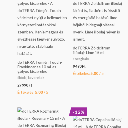
doTERRA Zöldcitrom
illóolaj- Lime 15 ml
Energizáló
doTERRA Tömjén Touch-
Frankincense 10 ml-es
9 490
Ft
golyós kiszerelés
Értékelés:
5.00
/ 5
Illóolaj keverékek
27 990
Ft
Értékelés:
5.00
/ 5
Original
Current
-12%
price
price
was:
is:
20
18
990 Ft.
390 Ft.