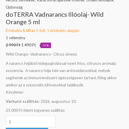
Újdonság
doTERRA Vadnarancs Illóolaj- Wild
Orange 5 ml
Értékelés
5.00
az 5-ből,
1
értékelés alapján
1
vélemény
2 990
Ft
1 490
Ft
-50%
Wild Orange- Vadnarancs- Citrus sinesis
A narancs héjából hidegsajtolással nyert friss, citrusos aromájú
esszencia. A narancs héja tele van antioxidánsokkal, melyek
segítenek az immunrendszert egészségesen tartani, főleg akkor
amikor az a szezonális kihívásokkal találkozik.
Készleten
Várható szállítás:
2026. augusztus 10.
25 000 Ft felett ingyenes szállítás