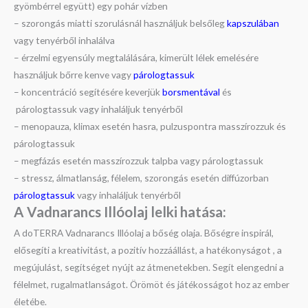
gyömbérrel együtt) egy pohár vízben
– szorongás miatti szorulásnál használjuk belsőleg
kapszulában
vagy tenyérből inhalálva
– érzelmi egyensúly megtalálására, kimerült lélek emelésére
használjuk bőrre kenve vagy
párologtassuk
– koncentráció segítésére keverjük
borsmentával
és
párologtassuk vagy inhaláljuk tenyérből
– menopauza, klimax esetén hasra, pulzuspontra masszírozzuk és
párologtassuk
– megfázás esetén masszírozzuk talpba vagy párologtassuk
– stressz, álmatlanság, félelem, szorongás esetén diffúzorban
párologtassuk
vagy inhaláljuk tenyérből
A Vadnarancs Illóolaj lelki hatása:
A doTERRA Vadnarancs Illóolaj a bőség olaja. Bőségre inspirál,
elősegíti a kreativitást, a pozitív hozzáállást, a hatékonyságot , a
megújulást, segítséget nyújt az átmenetekben. Segít elengedni a
félelmet, rugalmatlanságot. Örömöt és játékosságot hoz az ember
életébe.