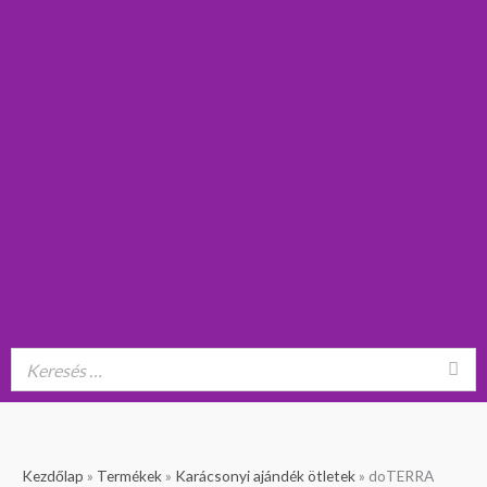
doTERRA
Original
Current
Kezdőlap
»
Termékek
»
Karácsonyi ajándék ötletek
»
doTERRA