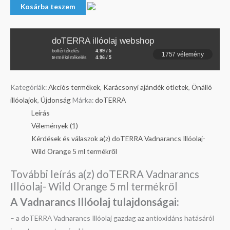
Kosárba teszem
doTERRA illóolaj webshop
boltértékelés
4.99 / 5
1757 vélemény
termékértékelés
4.96 / 5
Kategóriák:
Akciós termékek
,
Karácsonyi ajándék ötletek
,
Önálló
illóolajok
,
Újdonság
Márka:
doTERRA
Leírás
Vélemények (1)
Kérdések és válaszok a(z) doTERRA Vadnarancs Illóolaj-
Wild Orange 5 ml termékről
További leírás a(z) doTERRA Vadnarancs
Illóolaj- Wild Orange 5 ml termékről
A Vadnarancs Illóolaj tulajdonságai:
– a doTERRA Vadnarancs Illóolaj gazdag az antioxidáns hatásáról