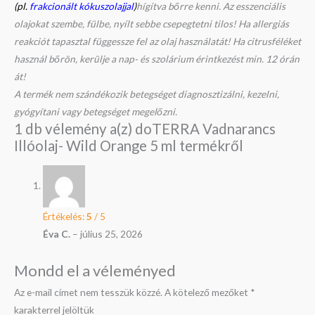
(pl.
frakcionált kókuszolajjal
)
hígítva bőrre kenni. Az esszenciális
olajokat szembe, fülbe, nyílt sebbe csepegtetni tilos! Ha allergiás
reakciót tapasztal függessze fel az olaj használatát! Ha citrusféléket
használ bőrön, kerülje a nap- és szolárium érintkezést min. 12 órán
át!
A termék nem szándékozik betegséget diagnosztizálni, kezelni,
gyógyítani vagy betegséget megelőzni.
1 db vélemény a(z)
doTERRA Vadnarancs
Illóolaj- Wild Orange 5 ml
termékről
Értékelés:
5
/ 5
Éva C.
–
július 25, 2026
Mondd el a véleményed
Az e-mail címet nem tesszük közzé.
A kötelező mezőket
*
karakterrel jelöltük