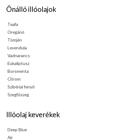
Önálló illóolajok
Teafa
Oregánó
Tömjén
Levendula
Vadnarancs
Eukaliptusz
Borsmenta
Citrom
Szibériai fenyő
Szegfűszeg
Illóolaj keverékek
Deep Blue
Air