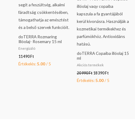
doTERRA Rozmaring
Illóolaj- Rosemary 15 ml
Energizáló
doTERRA Copaiba illóolaj 15
11 490
Ft
ml
Értékelés:
5.00
/ 5
Akciós termékek
20 990
Ft
18 390
Ft
Értékelés:
5.00
/ 5