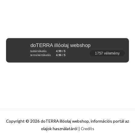
doTERRA illóolaj webshop
boltértékelés
4.99 / 5
1757 vélemény
termékértékelés
4.96 / 5
Copyright © 2026
doTERRA illóolaj webshop, információs portál az
olajok használatáról
|
Credits