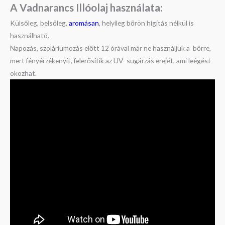
A Vadnarancs Illóolaj használata:
Külsőleg, belsőleg,
aromásan
, helyileg bőrön hígítás nélkül is
használható.
Napozás, szoláriumozás előtt 12 órával már ne használjuk a bőrre,
mert fényérzékenyít, felerősítik az UV- sugárzás erejét, ami leégést
okozhat.