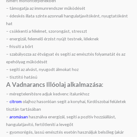
ismert mononterpénekben
– támogatja az immunrendszer működését
– édeskés illata szinte azonnali hangulatjavítóként, nyugtatóként
hat
– csökkenti a félelmet, szorongást, stresszt
– energizál, felemelő érzést nyújt testnek, léleknek
– frissíti a bőrt
– szabályozza az étvágyat és segíti az emésztés folyamatát és az
epehólyag működését
– segíti az alvást, nyugodt álmokat hoz
– tisztító hatású
A Vadnarancs Illóolaj alkalmazása:
– méregtelenítésre adjuk kedvenc italunkhoz
–
citrom
olajhoz hasonlóan segít a konyhai, fürdőszobai felületek
tisztán tartásában
–
aromásan
használva energizál, segíti a pozitív hozzáállást,
hangulatjavító, fertőtleníti a levegőt
– gyomorégés, lassú emésztés esetén használjuk belsőleg (akár