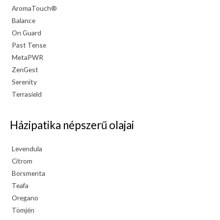
AromaTouch®
Balance
On Guard
Past Tense
MetaPWR
ZenGest
Serenity
Terrasield
Házipatika népszerű olajai
Levendula
Citrom
Borsmenta
Teafa
Oregano
Tömjén