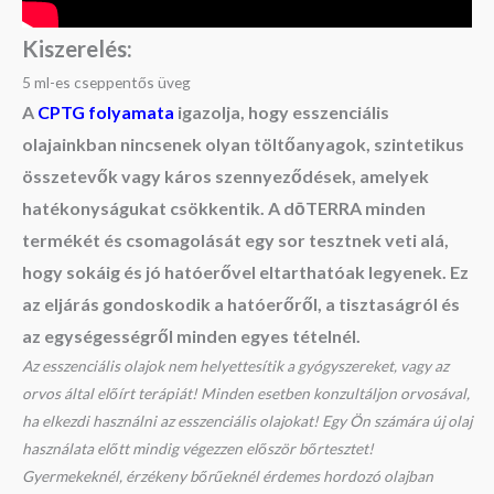
Kiszerelés:
5 ml-es cseppentős üveg
A
CPTG folyamata
igazolja, hogy esszenciális
olajainkban nincsenek olyan töltőanyagok, szintetikus
összetevők vagy káros szennyeződések, amelyek
hatékonyságukat csökkentik. A dōTERRA minden
termékét és csomagolását egy sor tesztnek veti alá,
hogy sokáig és jó hatóerővel eltarthatóak legyenek. Ez
az eljárás gondoskodik a hatóerőről,
a tisztaságról és
az egységességről minden egyes tételnél.
Az esszenciális olajok nem helyettesítik a gyógyszereket, vagy az
orvos által előírt terápiát! Minden esetben konzultáljon orvosával,
ha elkezdi használni az esszenciális olajokat! Egy Ön számára új olaj
használata előtt mindig végezzen először bőrtesztet!
Gyermekeknél, érzékeny bőrűeknél érdemes hordozó olajban