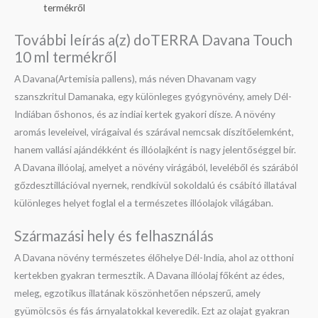
termékről
További leírás a(z) doTERRA Davana Touch
10 ml termékről
A Davana(Artemisia pallens), más néven Dhavanam vagy
szanszkritul Damanaka, egy különleges gyógynövény, amely Dél-
Indiában őshonos, és az indiai kertek gyakori dísze. A növény
aromás leveleivel, virágaival és szárával nemcsak díszítőelemként,
hanem vallási ajándékként és illóolajként is nagy jelentőséggel bír.
A Davana illóolaj, amelyet a növény virágából, leveléből és szárából
gőzdesztillációval nyernek, rendkívül sokoldalú és csábító illatával
különleges helyet foglal el a természetes illóolajok világában.
Származási hely és felhasználás
A Davana növény természetes élőhelye Dél-India, ahol az otthoni
kertekben gyakran termesztik. A Davana illóolaj főként az édes,
meleg, egzotikus illatának köszönhetően népszerű, amely
gyümölcsös és fás árnyalatokkal keveredik. Ezt az olajat gyakran