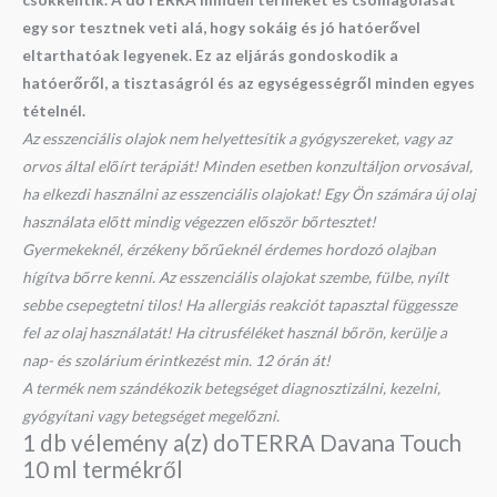
egy sor tesztnek veti alá, hogy sokáig és jó hatóerővel
eltarthatóak legyenek. Ez az eljárás gondoskodik a
hatóerőről, a tisztaságról és az egységességről minden egyes
tételnél.
Az esszenciális olajok nem helyettesítik a gyógyszereket, vagy az
orvos által előírt terápiát! Minden esetben konzultáljon orvosával,
ha elkezdi használni az esszenciális olajokat! Egy Ön számára új olaj
használata előtt mindig végezzen először bőrtesztet!
Gyermekeknél, érzékeny bőrűeknél érdemes hordozó olajban
hígítva bőrre kenni. Az esszenciális olajokat szembe, fülbe, nyílt
sebbe csepegtetni tilos! Ha allergiás reakciót tapasztal függessze
fel az olaj használatát! Ha citrusféléket használ bőrön, kerülje a
nap- és szolárium érintkezést min. 12 órán át!
A termék nem szándékozik betegséget diagnosztizálni, kezelni,
gyógyítani vagy betegséget megelőzni.
1 db vélemény a(z)
doTERRA Davana Touch
10 ml
termékről