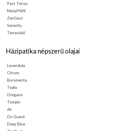
Past Tense
MetaPWR
ZenGest
Serenity
Terrasield
Házipatika népszerű olajai
Levendula
Citrom
Borsmenta
Teafa
Oregano
Tömjén
Air
On Guard
Deep Blue