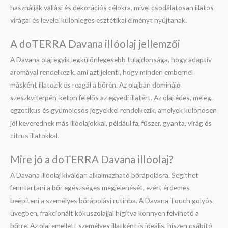
használják vallási és dekorációs célokra, mivel csodálatosan illatos
virágai és levelei különleges esztétikai élményt nyújtanak.
A doTERRA Davana illóolaj jellemzői
A Davana olaj egyik legkülönlegesebb tulajdonsága, hogy adaptív
aromával rendelkezik, ami azt jelenti, hogy minden embernél
másként illatozik és reagál a bőrén. Az olajban domináló
szeszkviterpén-keton felelős az egyedi illatért. Az olaj édes, meleg,
egzotikus és gyümölcsös jegyekkel rendelkezik, amelyek különösen
jól keverednek más illóolajokkal, például fa, fűszer, gyanta, virág és
citrus illatokkal.
Mire jó a doTERRA Davana illóolaj?
A Davana illóolaj kiválóan alkalmazható bőrápolásra. Segíthet
fenntartani a bőr egészséges megjelenését, ezért érdemes
beépíteni a személyes bőrápolási rutinba. A Davana Touch golyós
üvegben, frakcionált kókuszolajjal hígítva könnyen felvihető a
bőrre. Az olaj emellett személyes illatként is ideális, hiszen csábító