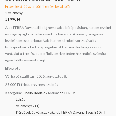
Értékelés
5.00
az 5-ből,
1
értékelés alapján
1
vélemény
11 990
Ft
A doTERRA Davana illóolaj nemcsak a bőrápolásban, hanem érzelmi
és idegi nyugtató hatása miatt is hasznos. A növény virágai és
levelei nemcsak dekoratívak, hanem a lepkék vonzásával is
hozzájárulnak a kert szépségéhez. A Davana illóolaj egy valódi
varázslat a természet erejéből, amely minden használója számára
egyedülálló élményt nyújt.
Elfogyott
Várható szállítás:
2026. augusztus 8.
25 000 Ft felett ingyenes szállítás
Kategória:
Önálló illóolajok
Márka:
doTERRA
Leírás
Vélemények (1)
Kérdések és válaszok a(z) doTERRA Davana Touch 10 ml