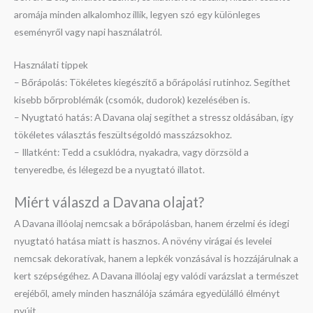
aromája minden alkalomhoz illik, legyen szó egy különleges
eseményről vagy napi használatról.
Használati tippek
– Bőrápolás: Tökéletes kiegészítő a bőrápolási rutinhoz. Segíthet
kisebb bőrproblémák (csomók, dudorok) kezelésében is.
– Nyugtató hatás: A Davana olaj segíthet a stressz oldásában, így
tökéletes választás feszültségoldó masszázsokhoz.
– Illatként: Tedd a csuklódra, nyakadra, vagy dörzsöld a
tenyeredbe, és lélegezd be a nyugtató illatot.
Miért válaszd a Davana olajat?
A Davana illóolaj nemcsak a bőrápolásban, hanem érzelmi és idegi
nyugtató hatása miatt is hasznos. A növény virágai és levelei
nemcsak dekoratívak, hanem a lepkék vonzásával is hozzájárulnak a
kert szépségéhez. A Davana illóolaj egy valódi varázslat a természet
erejéből, amely minden használója számára egyedülálló élményt
nyújt.