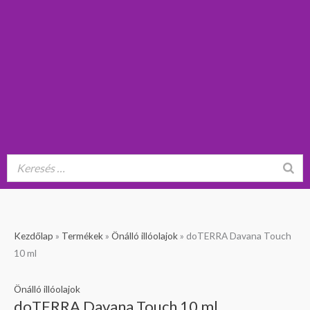
Kezdőlap
»
Termékek
»
Önálló illóolajok
»
doTERRA Davana Touch
10 ml
Önálló illóolajok
doTERRA Davana Touch 10 ml