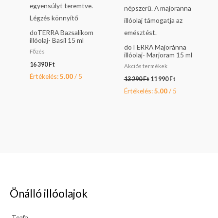
doTERRA Bazsalikom
illóolaj- Basil 15 ml
doTERRA Majoránna
Főzés
illóolaj- Marjoram 15 ml
16 390
Ft
Akciós termékek
Értékelés:
5.00
/ 5
13 290
Ft
11 990
Ft
Értékelés:
5.00
/ 5
Önálló illóolajok
Teafa