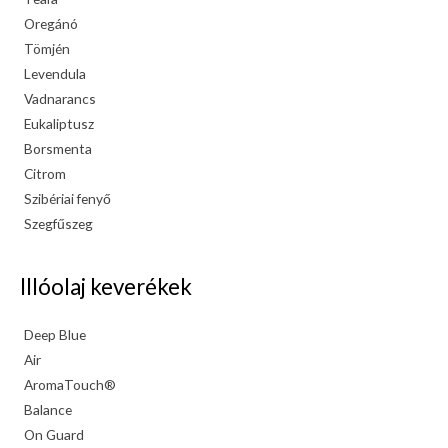
Oregánó
Tömjén
Levendula
Vadnarancs
Eukaliptusz
Borsmenta
Citrom
Szibériai fenyő
Szegfűszeg
Illóolaj keverékek
Deep Blue
Air
AromaTouch®
Balance
On Guard