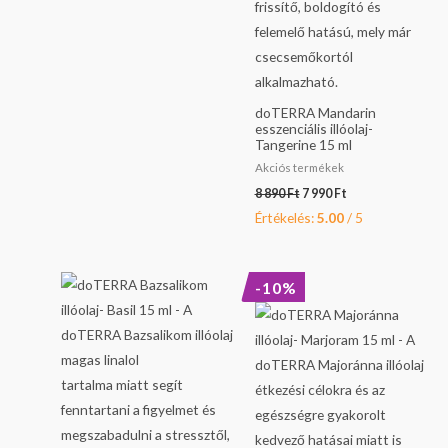
doTERRA Mandarin
esszenciális illóolaj-
Tangerine 15 ml
Akciós termékek
8 890
Ft
7 990
Ft
Értékelés:
5.00
/ 5
Original
Current
-10%
price
price
was:
is:
13
11
290 Ft.
990 Ft.