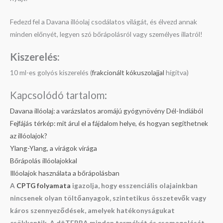
Fedezd fel a Davana illóolaj csodálatos világát, és élvezd annak
minden előnyét, legyen szó bőrápolásról vagy személyes illatról!
Kiszerelés:
10 ml-es golyós kiszerelés (
frakcionált kókuszolajjal
hígítva)
Kapcsolódó tartalom:
Davana illóolaj: a varázslatos aromájú gyógynövény Dél-Indiából
Fejfájás térkép: mit árul el a fájdalom helye, és hogyan segíthetnek
az illóolajok?
Ylang-Ylang, a virágok virága
Bőrápolás illóolajokkal
Illóolajok használata a bőrápolásban
A
CPTG folyamata
igazolja, hogy esszenciális olajainkban
nincsenek olyan töltőanyagok, szintetikus összetevők vagy
káros szennyeződések, amelyek hatékonyságukat
csökkentik. A dōTERRA minden termékét és csomagolását