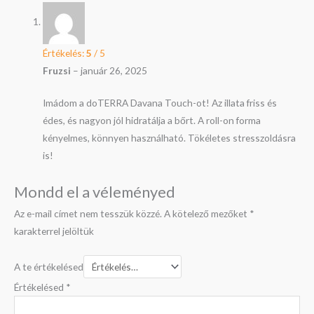
Értékelés:
5
/ 5
Fruzsi
–
január 26, 2025
Imádom a doTERRA Davana Touch-ot! Az illata friss és
édes, és nagyon jól hidratálja a bőrt. A roll-on forma
kényelmes, könnyen használható. Tökéletes stresszoldásra
is!
Mondd el a véleményed
Az e-mail címet nem tesszük közzé.
A kötelező mezőket
*
karakterrel jelöltük
A te értékelésed
Értékelésed
*