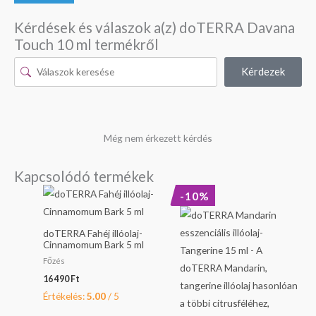
Kérdések és válaszok a(z) doTERRA Davana
Touch 10 ml termékről
Kérdezek
Még nem érkezett kérdés
Kapcsolódó termékek
Original
Current
-10%
price
price
was:
is:
8
7
doTERRA Fahéj illóolaj-
890 Ft.
990 Ft.
Cinnamomum Bark 5 ml
Főzés
16 490
Ft
Értékelés:
5.00
/ 5