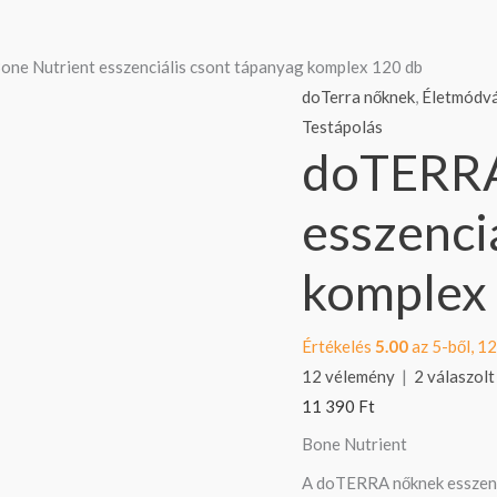
doTERRA
ne Nutrient esszenciális csont tápanyag komplex 120 db
Bone
doTerra nőknek
,
Életmódvá
Nutrient
Testápolás
doTERRA
esszenciális
csont
esszenci
tápanyag
komplex
komplex
120
db
mennyiség
Értékelés
5.00
az 5-ből,
12
12
vélemény
|
2
válaszolt
11 390
Ft
Bone Nutrient
A doTERRA nőknek esszenci