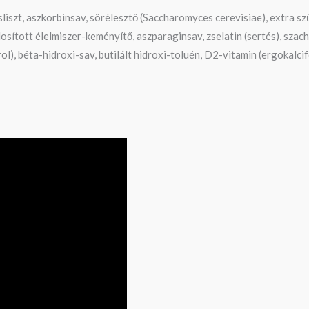
sliszt, aszkorbinsav, sörélesztő (Saccharomyces cerevisiae), extra sz
dosított élelmiszer-keményítő, aszparaginsav, zselatin (sertés), szac
l), béta-hidroxi-sav, butilált hidroxi-toluén, D2-vitamin (ergokalcife