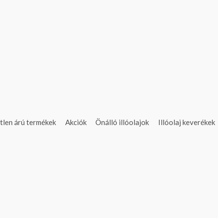
tlen árú termékek
Akciók
Önálló illóolajok
Illóolaj keverékek