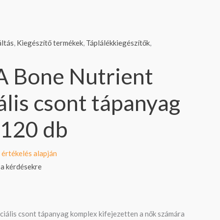
ltás
,
Kiegészítő termékek
,
Táplálékkiegészítők
,
 Bone Nutrient
ális csont tápanyag
 120 db
értékelés alapján
 a kérdésekre
ális csont tápanyag komplex kifejezetten a nők számára