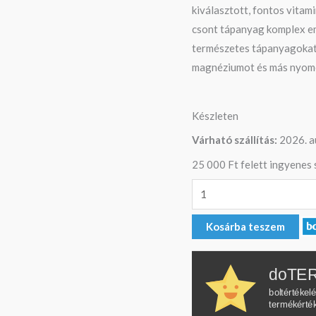
kiválasztott, fontos vitam
csont tápanyag komplex em
természetes tápanyagokat, 
magnéziumot és más nyom
Készleten
Várható szállítás:
2026. a
25 000 Ft felett ingyenes s
Kosárba teszem
doTER
boltértékel
termékérté