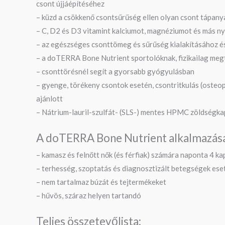
csont újjáépítéséhez
– küzd a csökkenő csontsűrűség ellen olyan csont tápan
– C, D2 és D3 vitamint kalciumot, magnéziumot és más ny
– az egészséges csonttömeg és sűrűség kialakításához és
– a doTERRA Bone Nutrient sportolóknak, fizikailag megt
– csonttörésnél segít a gyorsabb gyógyulásban
– gyenge, törékeny csontok esetén, csontritkulás (osteo
ajánlott
– Nátrium-lauril-szulfát- (SLS-) mentes HPMC zöldségka
A doTERRA Bone Nutrient alkalmazás
– kamasz és felnőtt nők (és férfiak) számára naponta 4 
– terhesség, szoptatás és diagnosztizált betegségek eset
– nem tartalmaz búzát és tejtermékeket
– hűvös, száraz helyen tartandó
Teljes összetevőlista: