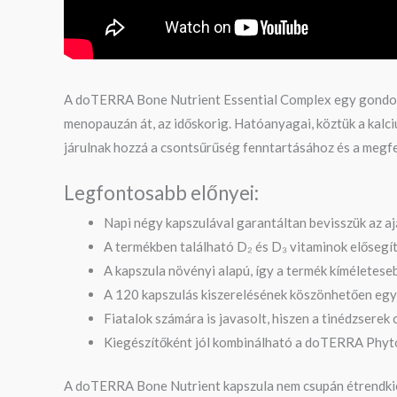
A doTERRA Bone Nutrient Essential Complex egy gondosa
menopauzán át, az időskorig. Hatóanyagai, köztük a kalci
járulnak hozzá a csontsűrűség fenntartásához és a megf
Legfontosabb előnyei:
Napi négy kapszulával garantáltan bevisszük az a
A termékben található D₂ és D₃ vitaminok elősegít
A kapszula növényi alapú, így a termék kíméletes
A 120 kapszulás kiszerelésének köszönhetően egy 
Fiatalok számára is javasolt, hiszen a tinédzsere
Kiegészítőként jól kombinálható a doTERRA Phyto
A doTERRA Bone Nutrient kapszula nem csupán étrendkieg