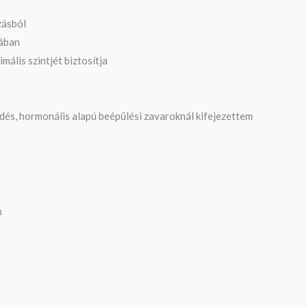
zásból
sában
ális szintjét biztosítja
dés, hormonális alapú beépülési zavaroknál kifejezettem
n