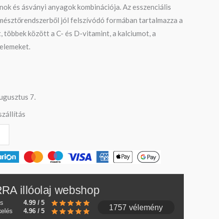
inok és ásványi anyagok kombinációja. Az esszenciális
észtőrendszerből jól felszívódó formában tartalmazza a
többek között a C- és D-vitamint, a kalciumot, a
elemeket.
ugusztus 7.
zállítás
RA illóolaj webshop
és
4.99 / 5
1757 vélemény
kelés
4.96 / 5