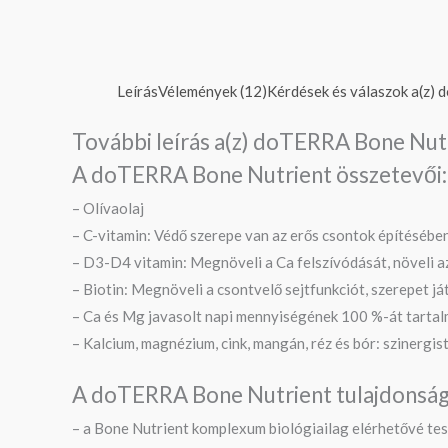
Leírás
Vélemények (12)
Kérdések és válaszok a(z) 
További leírás a(z) doTERRA Bone Nut
A doTERRA Bone Nutrient összetevői:
– Olívaolaj
– C-vitamin: Védő szerepe van az erős csontok építésében
– D3-D4 vitamin: Megnöveli a Ca felszívódását, növeli 
– Biotin: Megnöveli a csontvelő sejtfunkciót, szerepet j
– Ca és Mg javasolt napi mennyiségének 100 %-át tarta
– Kalcium, magnézium, cink, mangán, réz és bór: szinergis
A doTERRA Bone Nutrient tulajdonság
– a Bone Nutrient komplexum biológiailag elérhetővé tesz