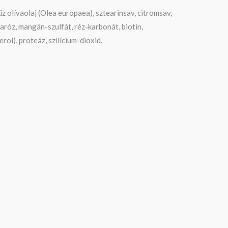
űz olívaolaj (Olea europaea), sztearinsav, citromsav,
haróz, mangán-szulfát, réz-karbonát, biotin,
rol), proteáz, szilícium-dioxid.