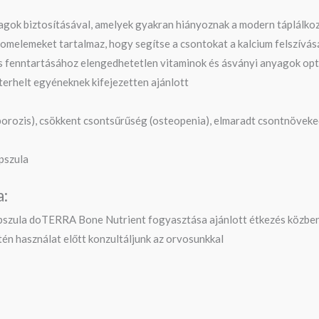
yagok biztosításával, amelyek gyakran hiányoznak a modern táplálko
omelemeket tartalmaz, hogy segítse a csontokat a kalcium felszívá
 fenntartásához elengedhetetlen vitaminok és ásványi anyagok optim
erhelt egyéneknek kifejezetten ajánlott
porozis), csökkent csontsűrűség (osteopenia), elmaradt csontnöveke
pszula
a:
kapszula doTERRA Bone Nutrient fogyasztása ajánlott étkezés közbe
én használat előtt konzultáljunk az orvosunkkal