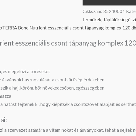
Cikkszám:
35240001
Kate
termékek
,
Táplálékkiegész
doTERRA Bone Nutrient esszenciális csont tápanyag komplex 120 db 
rient esszenciális csont tápanyag komplex 12
, és megelőzi a töréseket
az ásványok hasznosulását a csontsűrűség érdekében
átszik a haj, köröm, bőr növekedésében, egészségében
lmazza
ta hatást fejtenek ki, hogy kiépítsék a csontszövet alapjait és sérth
ai:
i a szervezet számára a vitaminokat és ásványokat, tehát a sejtek 