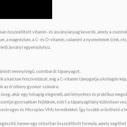
n összeállított vitamin- és ásványianyag keverék, amely a csonto
um, a magnézium, a C- és D-vitamin, valamint a nyomelemek (cink, réz
elelő ásványi egyensúlyhoz.
jánlott mennyiségű, csontbarát tápanyagot.
ik a kalcium felszívódását, míg a C-vitamin támogatja a kollagén ké
ebb az érzékeny gyomor számára.
üveg, akár egy hónapig elegendő, ami kényelmes és praktikus megol
k csontjai gyorsabban fejlődnek, ezért a tápanyaghiány különösen ve
estrogen és Microplex VMz termékekkel. Így tovább erősíthető a h
észítő, hanem egy célzottan összeállított formula, amely segíthet