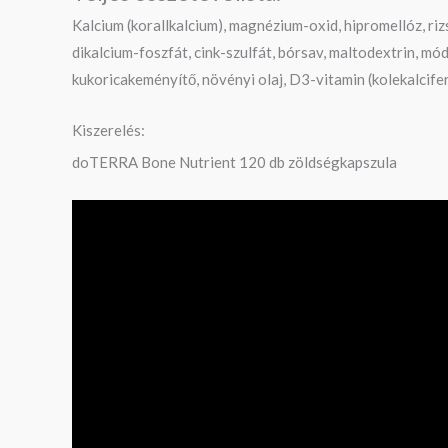
Kalcium (korallkalcium), magnézium-oxid, hipromellóz, riz
dikalcium-foszfát, cink-szulfát, bórsav, maltodextrin, mó
kukoricakeményítő, növényi olaj, D3-vitamin (kolekalcifero
Kiszerelés:
doTERRA Bone Nutrient 120 db zöldségkapszula