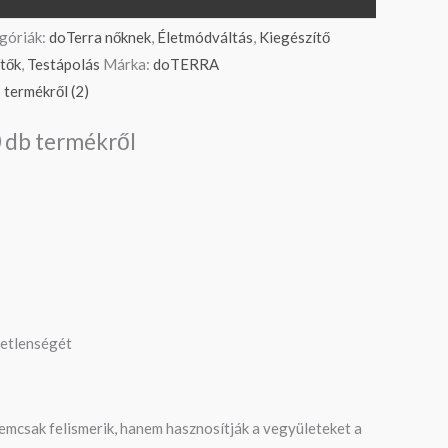
góriák:
doTerra nőknek
,
Életmódváltás
,
Kiegészítő
ítők
,
Testápolás
Márka:
doTERRA
termékről (2)
0 db termékről
etetlenségét
nemcsak felismerik, hanem hasznosítják a vegyületeket a