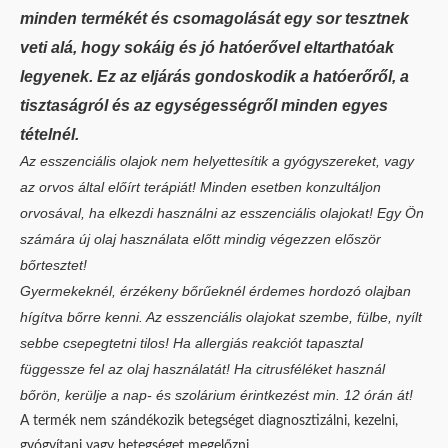
minden termékét és csomagolását egy sor tesztnek
veti alá, hogy sokáig és jó hatóerővel eltarthatóak
legyenek. Ez az eljárás gondoskodik a hatóerőről,
a
tisztaságról és az egységességről minden egyes
tételnél.
Az esszenciális olajok nem helyettesítik a gyógyszereket, vagy
az orvos által előírt terápiát! Minden esetben konzultáljon
orvosával, ha elkezdi használni az esszenciális olajokat! Egy Ön
számára új olaj használata előtt mindig végezzen először
bőrtesztet!
Gyermekeknél, érzékeny bőrűeknél érdemes hordozó olajban
hígítva bőrre kenni. Az esszenciális olajokat szembe, fülbe, nyílt
sebbe csepegtetni tilos! Ha allergiás reakciót tapasztal
függessze fel az olaj használatát! Ha citrusféléket használ
bőrön, kerülje a nap- és szolárium érintkezést min. 12 órán át!
A termék nem szándékozik betegséget diagnosztizálni, kezelni,
gyógyítani vagy betegséget megelőzni.