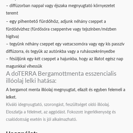
– diffúzorban nappal vagy éjszaka megnyugtató környezetet
teremt
egy pihentető fürdőhöz,
–
adjunk néhány cseppet a
fürdődvízhez (fürdősóra cseppentve vagy tejszínben/mézben
higítva)
– tegyünk néhány cseppet egy vattacsomóra vagy egy kis passzív
diffúzorra, és tegyük az autónkba vagy a ruhásszekrényedbe
– fésüljünk egy-két cseppet a hajunkba, hogy az illatot egész nap
magunkkal vihessük
A doTERRA Bergamottmenta esszencialis
illóolaj lelki hatása:
A bergamot menta illóolaj megnyugtat, ellazít és egyben felemeli a
lelket.
Kiváló idegnyugtató, szorongást, feszültséget oldó illóolaj.
Eloszlatja a félelmet, az aggódást. Fokozott ingerlékenység és
csalódottság esetén is jól alkalmazható.