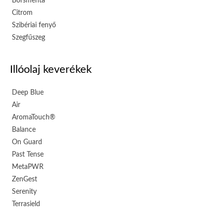
Borsmenta
Citrom
Szibériai fenyő
Szegfűszeg
Illóolaj keverékek
Deep Blue
Air
AromaTouch®
Balance
On Guard
Past Tense
MetaPWR
ZenGest
Serenity
Terrasield