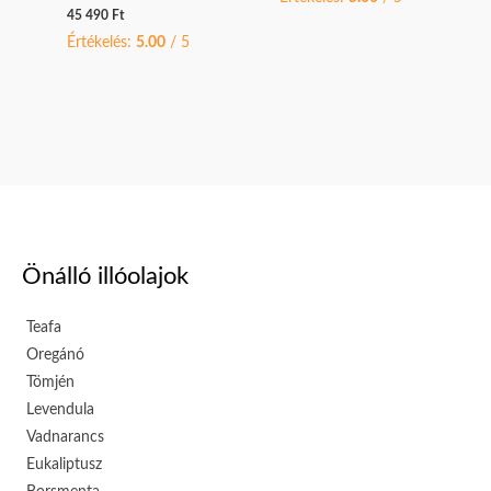
45 490
Ft
Értékelés:
5.00
/ 5
Önálló illóolajok
Teafa
Oregánó
Tömjén
Levendula
Vadnarancs
Eukaliptusz