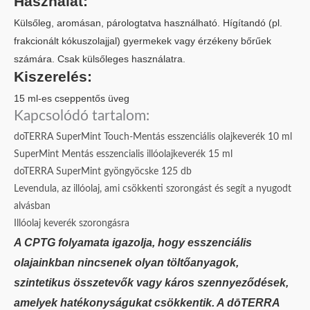
Használat:
Külsőleg, aromásan, párologtatva használható. Hígítandó (pl.
frakcionált kókuszolajjal
) gyermekek vagy érzékeny bőrűek
számára. Csak külsőleges használatra.
Kiszerelés:
15 ml-es cseppentős üveg
Kapcsolódó tartalom:
doTERRA SuperMint Touch-Mentás esszenciális olajkeverék 10 ml
SuperMint Mentás esszencialis illóolajkeverék 15 ml
doTERRA SuperMint gyöngyöcske 125 db
Levendula, az illóolaj, ami csökkenti szorongást és segít a nyugodt
alvásban
Illóolaj keverék szorongásra
A
CPTG folyamata
igazolja, hogy esszenciális
olajainkban nincsenek olyan töltőanyagok,
szintetikus összetevők vagy káros szennyeződések,
amelyek hatékonyságukat csökkentik. A dōTERRA