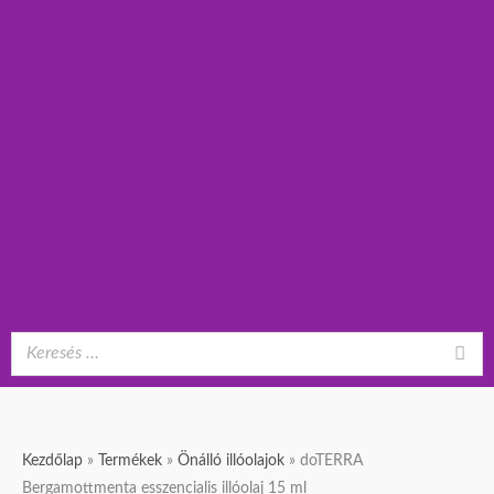
doTERRA
Original
Current
Kezdőlap
»
Termékek
»
Önálló illóolajok
»
doTERRA
Bergamottmenta
price
price
Bergamottmenta esszencialis illóolaj 15 ml