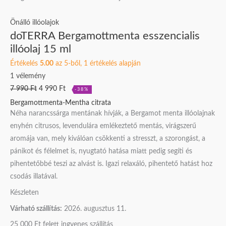
esszencialis
was:
is:
illóolaj
7
4
Önálló illóolajok
doTERRA Bergamottmenta esszencialis
15
990 Ft.
990 Ft.
illóolaj 15 ml
ml
mennyiség
Értékelés
5.00
az 5-ből,
1
értékelés alapján
1
vélemény
7 990
Ft
4 990
Ft
-38%
Bergamottmenta-Mentha citrata
Néha narancssárga mentának hívják, a Bergamot menta illóolajnak
enyhén citrusos, levendulára emlékeztető mentás, virágszerű
aromája van, mely kiválóan csökkenti a stresszt, a szorongást, a
pánikot és félelmet is, nyugtató hatása miatt pedig segíti és
pihentetőbbé teszi az alvást is. Igazi relaxáló, pihentető hatást hoz
csodás illatával.
Készleten
Várható szállítás:
2026. augusztus 11.
25 000 Ft felett ingyenes szállítás