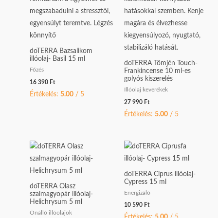
doTERRA Bazsalikom
illóolaj- Basil 15 ml
doTERRA Tömjén Touch-
Főzés
Frankincense 10 ml-es
golyós kiszerelés
16 390
Ft
Illóolaj keverékek
Értékelés:
5.00
/ 5
27 990
Ft
Értékelés:
5.00
/ 5
doTERRA Ciprus illóolaj-
Cypress 15 ml
doTERRA Olasz
Energizáló
szalmagyopár illóolaj-
Helichrysum 5 ml
10 590
Ft
Önálló illóolajok
Értékelés:
5.00
/ 5