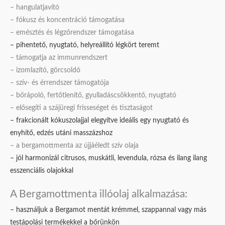
– hangulatjavító
– fókusz és koncentráció támogatása
– emésztés és légzőrendszer támogatása
– pihentető, nyugtató, helyreállító légkört teremt
– támogatja az immunrendszert
– izomlazító, görcsoldó
– szív- és érrendszer támogatója
– bőrápoló, fertőtlenítő, gyulladáscsökkentő, nyugtató
– elősegíti a szájüregi frisseséget és tisztaságot
– frakcionált kókuszolajjal elegyítve ideális egy nyugtató és
enyhítő, edzés utáni masszázshoz
– a bergamottmenta az újjáéledt szív olaja
– jól harmonizál citrusos, muskátli, levendula, rózsa és ilang ilang
esszenciális olajokkal
A Bergamottmenta illóolaj alkalmazása:
– használjuk a Bergamot mentát krémmel, szappannal vagy más
testápolási termékekkel a bőrünkön