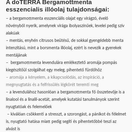
A doTERRA Bergamottmenta
esszencialis illóolaj tulajdonságai:
– a bergamottmenta esszenciális olajat egy virágzó, évelő
növényből nyerik, amelynek virága ibolyaszínűek, levelei pedig szív
alakúak
– mentás, enyhén citrusos beütésű, de sokkal gyengédebb menta
intenzitású, mint a borsmenta illóolaj, ezért is nevezik a gyerekek
mentájának
– bergamottmenta levendulára emlékeztető aromája pompás
kiegészítőül szolgálhat egy meleg, pihentető fürdőhöz
– aromája a kényelem, a kikapcsolódás, az inspiráció, a
megnyugtatás és a felfrissülés légkörét teremti meg
– a levendulához hasonlóan a bergamottmenta fő összetevője is a
linalool és a linalil-acetát, amelyek kutatási tanulmányok szerint
nyugtatóak és felemelőek
– kiválóan csökkenti a stresszt, a szorongást, a pánikot és félelmet
is, nyugtató hatása miatt pedig segíti és pihentetőbbé teszi az
alvást is