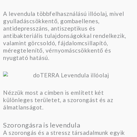
A levendula többfelhasználású illóolaj, mivel
gyulladáscsökkentő, gombaellenes,
antidepresszáns, antiszeptikus és
antibakteriális tulajdonságokkal rendelkezik,
valamint görcsoldó, fájdalomcsillapító,
méregtelenítő, vérnyomáscsökkentő és
nyugtató hatású.
Nézzük most a címben is említett két
különleges területet, a szorongást és az
álmatlanságot.
Szorongásra is levendula
A szorongás és a stressz társadalmunk egyik