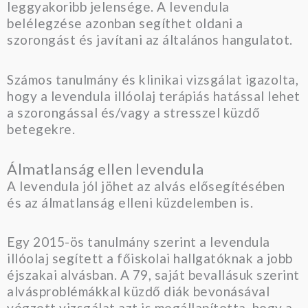
leggyakoribb jelensége. A levendula
belélegzése azonban segíthet oldani a
szorongást és javítani az általános hangulatot.
Számos tanulmány és klinikai vizsgálat igazolta,
hogy a levendula illóolaj terápiás hatással lehet
a szorongással és/vagy a stresszel küzdő
betegekre.
Álmatlanság ellen levendula
A levendula jól jöhet az alvás elősegítésében
és az álmatlanság elleni küzdelemben is.
Egy 2015-ös tanulmány szerint a levendula
illóolaj segített a főiskolai hallgatóknak a jobb
éjszakai alvásban. A 79, saját bevallásuk szerint
alvásproblémákkal küzdő diák bevonásával
végzett vizsgálat azt is megállapította, hogy a