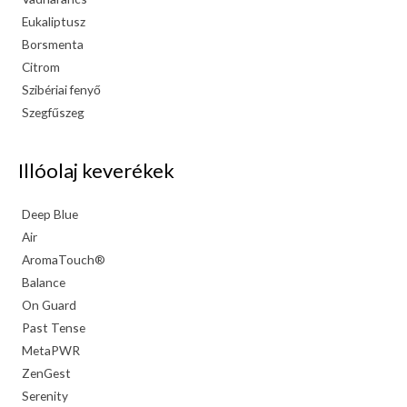
Eukaliptusz
Borsmenta
Citrom
Szibériai fenyő
Szegfűszeg
Illóolaj keverékek
Deep Blue
Air
AromaTouch®
Balance
On Guard
Past Tense
MetaPWR
ZenGest
Serenity