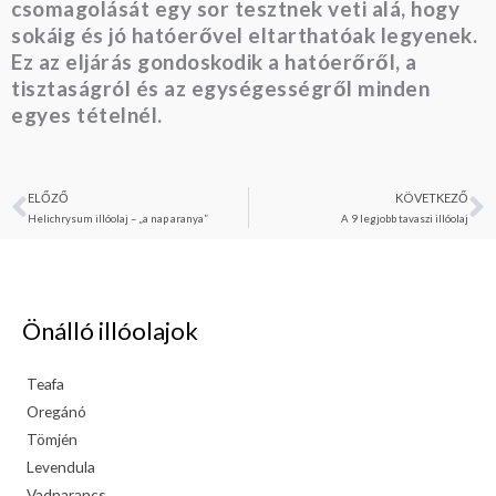
csomagolását egy sor tesztnek veti alá, hogy
sokáig és jó hatóerővel eltarthatóak legyenek.
Ez az eljárás gondoskodik a hatóerőről, a
tisztaságról és az egységességről minden
egyes tételnél.
ELŐZŐ
KÖVETKEZŐ
Előző
K
Helichrysum illóolaj – „a nap aranya”
A 9 legjobb tavaszi illóolaj
Önálló illóolajok
Teafa
Oregánó
Tömjén
Levendula
Vadnarancs