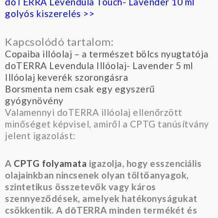
doTERRA Levendula Touch- Lavender 10 ml
golyós kiszerelés >>
Kapcsolódó tartalom:
Copaiba illóolaj – a természet bölcs nyugtatója
doTERRA Levendula Illóolaj- Lavender 5 ml
Illóolaj keverék szorongásra
Borsmenta nem csak egy egyszerű
gyógynövény
Valamennyi doTERRA illóolaj ellenőrzött
minőséget képvisel, amiről a CPTG tanúsítvány
jelent igazolást:
A
CPTG folyamata
igazolja, hogy esszenciális
olajainkban nincsenek olyan töltőanyagok,
szintetikus összetevők vagy káros
szennyeződések, amelyek hatékonyságukat
csökkentik. A dōTERRA minden termékét és