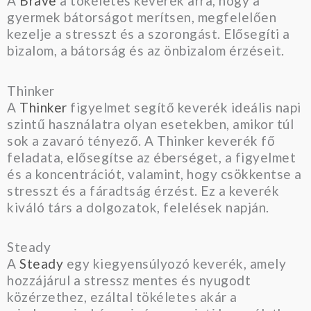
A
Brave
a tökéletes keverék arra, hogy a
gyermek bátorságot merítsen, megfelelően
kezelje a stresszt és a szorongást. Elősegíti a
bizalom, a bátorság és az önbizalom érzéseit.
Thinker
A
Thinker
figyelmet segítő keverék ideális napi
szintű használatra olyan esetekben, amikor túl
sok a zavaró tényező. A Thinker keverék fő
feladata, elősegítse az éberséget, a figyelmet
és a koncentrációt, valamint, hogy csökkentse a
stresszt és a fáradtság érzést. Ez a keverék
kiváló társ a dolgozatok, felelések napján.
Steady
A
Steady
egy kiegyensúlyozó keverék, amely
hozzájárul a stressz mentes és nyugodt
közérzethez, ezáltal tökéletes akár a