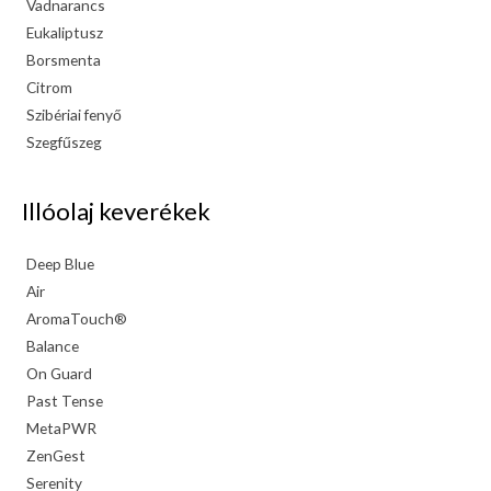
Vadnarancs
Eukaliptusz
Borsmenta
Citrom
Szibériai fenyő
Szegfűszeg
Illóolaj keverékek
Deep Blue
Air
AromaTouch®
Balance
On Guard
Past Tense
MetaPWR
ZenGest
Serenity