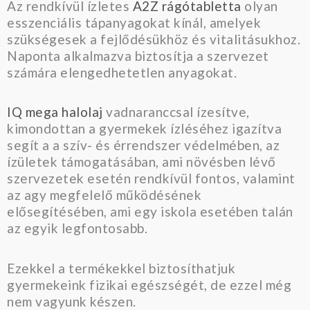
Az rendkívül ízletes
A2Z rágótabletta
olyan
esszenciális tápanyagokat kínál, amelyek
szükségesek a fejlődésükhöz és vitalitásukhoz.
Naponta alkalmazva biztosítja a szervezet
számára elengedhetetlen anyagokat.
IQ mega halolaj
vadnaranccsal ízesítve,
kimondottan a gyermekek ízléséhez igazítva
segít a a szív- és érrendszer védelmében, az
ízületek támogatásában, ami növésben lévő
szervezetek esetén rendkívül fontos, valamint
az agy megfelelő működésének
elősegítésében, ami egy iskola esetében talán
az egyik legfontosabb.
Ezekkel a termékekkel biztosíthatjuk
gyermekeink fizikai egészségét, de ezzel még
nem vagyunk készen.