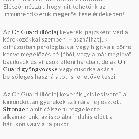
Először nézzük, hogy mit tehetünk az
immunrendszerük megerősítése érdekében!
Az
On Guard illóolaj
keverék, pajzsként véd a
kórokozókkal szemben. Használhatjuk
diffúzorban párologtatva, vagy higítva a bőrre
kenve megelőzés céljából, vagy a már meglévő
bacilusok és vírusok elleni harcban, de az
On
Guard gyöngyöcske
vagy cukorka akár a
belsőleges használatot is lehetővé teszi.
Az On Guard illóolaj keverék „kistestvére”, a
kimondottan gyerekek számára fejlesztett
Stronger
, amit célszerű reggelente
alkamaznunk, az iskolába indulás előtt a
hátukon vagy a talpukon.