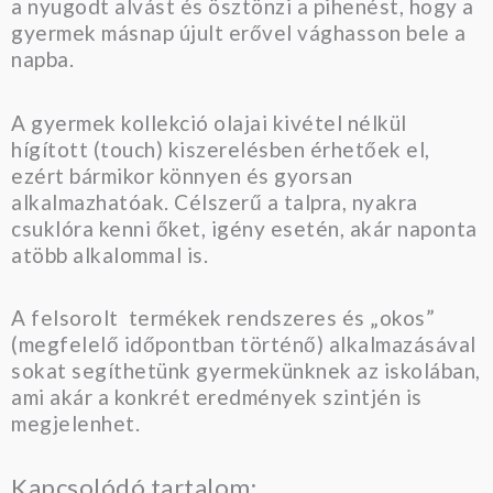
a nyugodt alvást és ösztönzi a pihenést, hogy a
gyermek másnap újult erővel vághasson bele a
napba.
A gyermek kollekció olajai kivétel nélkül
hígított (touch) kiszerelésben érhetőek el,
ezért bármikor könnyen és gyorsan
alkalmazhatóak. Célszerű a talpra, nyakra
csuklóra kenni őket, igény esetén, akár naponta
atöbb alkalommal is.
A felsorolt termékek rendszeres és „okos”
(megfelelő időpontban történő) alkalmazásával
sokat segíthetünk gyermekünknek az iskolában,
ami akár a konkrét eredmények szintjén is
megjelenhet.
Kapcsolódó tartalom: