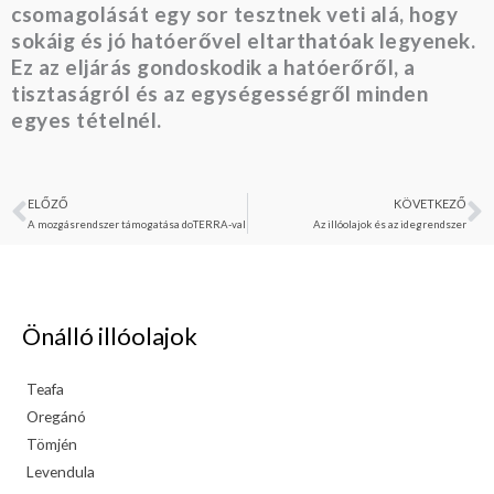
csomagolását egy sor tesztnek veti alá, hogy
sokáig és jó hatóerővel eltarthatóak legyenek.
Ez az eljárás gondoskodik a hatóerőről, a
tisztaságról és az egységességről minden
egyes tételnél.
ELŐZŐ
KÖVETKEZŐ
Előző
K
A mozgásrendszer támogatása doTERRA-val
Az illóolajok és az idegrendszer
Önálló illóolajok
Teafa
Oregánó
Tömjén
Levendula