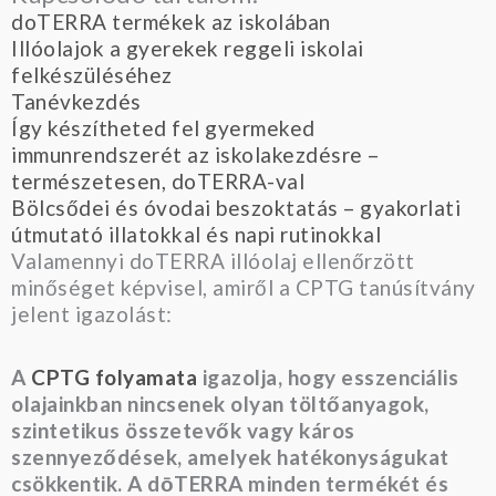
doTERRA termékek az iskolában
Illóolajok a gyerekek reggeli iskolai
felkészüléséhez
Tanévkezdés
Így készítheted fel gyermeked
immunrendszerét az iskolakezdésre –
természetesen, doTERRA-val
Bölcsődei és óvodai beszoktatás – gyakorlati
útmutató illatokkal és napi rutinokkal
Valamennyi doTERRA illóolaj ellenőrzött
minőséget képvisel, amiről a CPTG tanúsítvány
jelent igazolást:
A
CPTG folyamata
igazolja, hogy esszenciális
olajainkban nincsenek olyan töltőanyagok,
szintetikus összetevők vagy káros
szennyeződések, amelyek hatékonyságukat
csökkentik. A dōTERRA minden termékét és