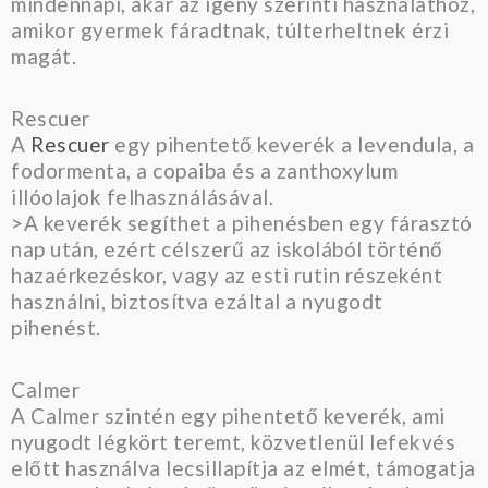
mindennapi, akár az igény szerinti használathoz,
amikor gyermek fáradtnak, túlterheltnek érzi
magát.
Rescuer
A
Rescuer
egy pihentető keverék a levendula, a
fodormenta, a copaiba és a zanthoxylum
illóolajok felhasználásával.
>A keverék segíthet a pihenésben egy fárasztó
nap után, ezért célszerű az iskolából történő
hazaérkezéskor, vagy az esti rutin részeként
használni, biztosítva ezáltal a nyugodt
pihenést.
Calmer
A Calmer szintén egy pihentető keverék, ami
nyugodt légkört teremt, közvetlenül lefekvés
előtt használva lecsillapítja az elmét, támogatja