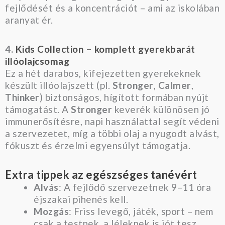
fejlődését és a koncentrációt – ami az iskolában
aranyat ér.
4.
Kids Collection – komplett gyerekbarát
illóolajcsomag
Ez a hét darabos, kifejezetten gyerekeknek
készült illóolajszett (pl.
Stronger
,
Calmer
,
Thinker
) biztonságos, hígított formában nyújt
támogatást. A
Stronger
keverék különösen jó
immunerősítésre, napi használattal segít védeni
a szervezetet, míg a többi olaj a nyugodt alvást,
fókuszt és érzelmi egyensúlyt támogatja.
Extra tippek az egészséges tanévért
Alvás
: A fejlődő szervezetnek 9–11 óra
éjszakai pihenés kell.
Mozgás
: Friss levegő, játék, sport – nem
csak a testnek, a léleknek is jót tesz.