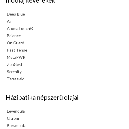
Illóolaj keverékek
Deep Blue
Air
AromaTouch®
Balance
On Guard
Past Tense
MetaPWR
ZenGest
Serenity
Terrasield
Házipatika népszerű olajai
Levendula
Citrom
Borsmenta