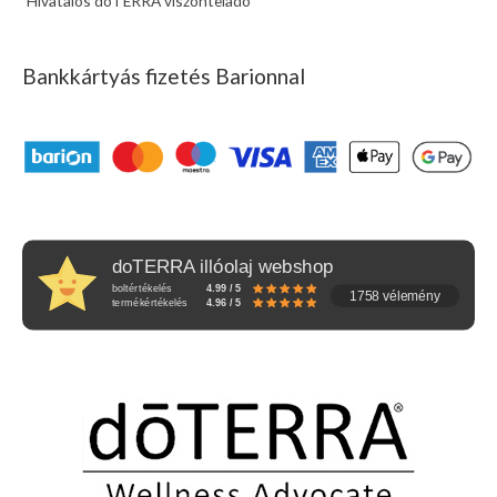
Hivatalos doTERRA viszonteladó
Bankkártyás fizetés Barionnal
doTERRA illóolaj webshop
boltértékelés
4.99 / 5
1758 vélemény
termékértékelés
4.96 / 5