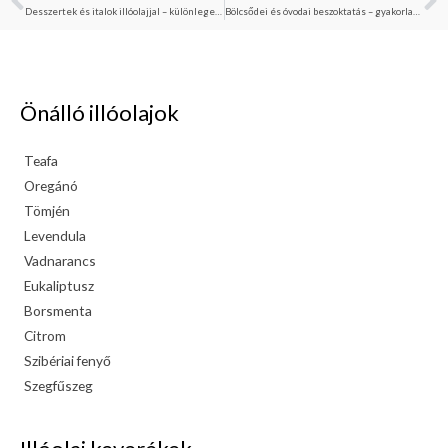
Előző
K
Desszertek és italok illóolajjal – különleges ízélmények
Bölcsődei és óvodai beszoktatás – gyakorlati útmutató illatokkal és napi rutinokkal
Önálló illóolajok
Teafa
Oregánó
Tömjén
Levendula
Vadnarancs
Eukaliptusz
Borsmenta
Citrom
Szibériai fenyő
Szegfűszeg