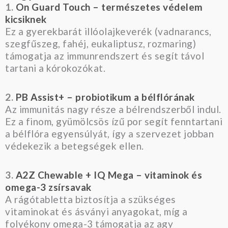
1.
On Guard Touch – természetes védelem
kicsiknek
Ez a gyerekbarát illóolajkeverék (vadnarancs,
szegfűszeg, fahéj, eukaliptusz, rozmaring)
támogatja az immunrendszert és segít távol
tartani a kórokozókat.
2.
PB Assist+ – probiotikum a bélflórának
Az immunitás nagy része a bélrendszerből indul.
Ez a finom, gyümölcsös ízű por segít fenntartani
a bélflóra egyensúlyát, így a szervezet jobban
védekezik a betegségek ellen.
3.
A2Z Chewable + IQ Mega – vitaminok és
omega-3 zsírsavak
A rágótabletta biztosítja a szükséges
vitaminokat és ásványi anyagokat, míg a
folyékony omega-3 támogatja az agy