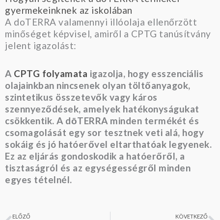
gyermekeinknek az iskolában
A doTERRA valamennyi illóolaja ellenőrzött
minőséget képvisel, amiről a CPTG tanúsítvány
jelent igazolást:
A
CPTG folyamata
igazolja, hogy esszenciális
olajainkban nincsenek olyan töltőanyagok,
szintetikus összetevők vagy káros
szennyeződések, amelyek hatékonyságukat
csökkentik. A dōTERRA minden termékét és
csomagolását egy sor tesztnek veti alá, hogy
sokáig és jó hatóerővel eltarthatóak legyenek.
Ez az eljárás gondoskodik a hatóerőről, a
tisztaságról és az egységességről minden
egyes tételnél.
ELŐZŐ
KÖVETKEZŐ