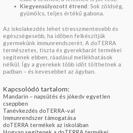
Kiegyensúlyozott étrend
: Sok zöldség,
gyümölcs, teljes értékű gabona.
Az iskolakezdés lehet stresszmentesebb és
egészségesebb, ha időben felkészítjük
gyermekünk immunrendszerét. A doTERRA
természetes, tiszta és gyerekbarát termékei
segítenek ebben, ráadásul mellékhatások
nélkül. Így a gyerekek több időt tölthetnek a
padban – és kevesebbet az ágyban.
Kapcsolódó tartalom:
Mandarin – napsütés és jókedv egyetlen
cseppben
Tanévkezdés doTERRA-val
Immunrendszer támogatása
doTERRA termékek az iskolában
Hogyan segítenek a doTERRA termékei