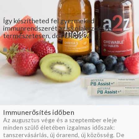
Így készítheted fel gyermeked
immunrendszerét az iskolakezdésre –
természetesen, doTERRA-val
2025-08-11
Immunerősítés időben
Az augusztus vége és a szeptember eleje
minden szülő életében izgalmas időszak:
tanszervásárlás, új órarend, új közösség. De