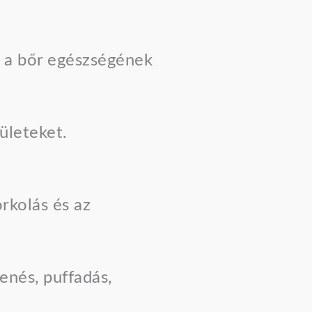
t a bőr egészségének
lületeket.
orkolás és az
nés, puffadás,