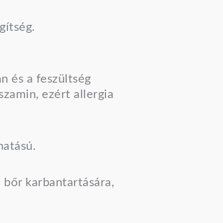
gítség.
n és a feszültség
szamin, ezért allergia
hatású.
bőr karbantartására,