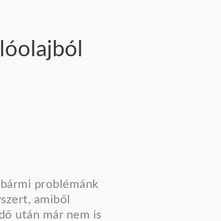
lóolajból
a bármi problémánk
szert, amiből
dő után már nem is