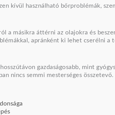
zen kívül használható bőrproblémák, sz
ól a másikra áttérni az olajokra és besze
lémákkal, apránként ki lehet cserélni a t
t, hosszútávon gazdaságosabb, mint gyógys
okban nincs semmi mesterséges összetevő.
ajdonsága
épés