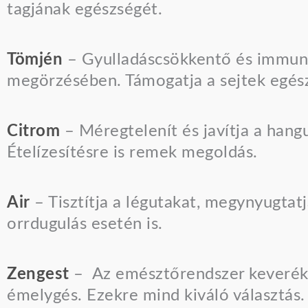
tagjának egészségét.
Tömjén
– Gyulladáscsökkentő és immuner
megörzésében. Támogatja a sejtek egés
Citrom
– Méregtelenít és javítja a hangul
Ételízesítésre is remek megoldás.
Air
– Tisztítja a légutakat, megynyugtatj
orrdugulás esetén is.
Zengest
– Az emésztőrendszer keveréke
émelygés. Ezekre mind kiváló választás.