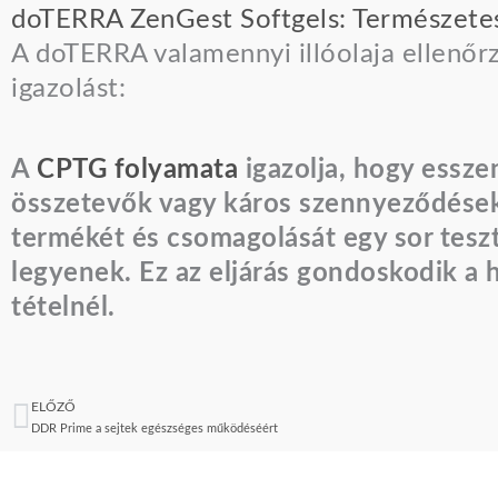
doTERRA ZenGest Softgels: Természete
A doTERRA valamennyi illóolaja ellenőrz
igazolást:
A
CPTG folyamata
igazolja, hogy essze
összetevők vagy káros szennyeződése
termékét és csomagolását egy sor teszt
legyenek. Ez az eljárás gondoskodik a 
tételnél.
ELŐZŐ
Előző
DDR Prime a sejtek egészséges működéséért