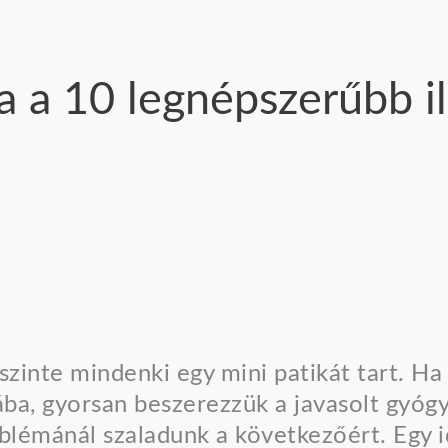
 a 10 legnépszerűbb il
zinte mindenki egy mini patikát tart. H
ába, gyorsan beszerezzük a javasolt gyógy
lémánál szaladunk a következőért. Egy i