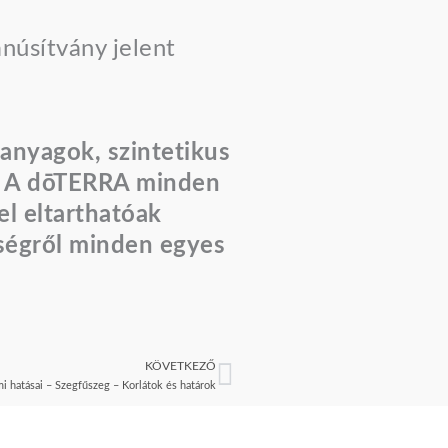
núsítvány jelent
őanyagok, szintetikus
. A dōTERRA minden
el eltarthatóak
sségről minden egyes
KÖVETKEZŐ
Következő
lmi hatásai – Szegfűszeg – Korlátok és határok