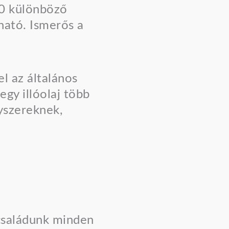
40 különböző
ható. Ismerős a
el az általános
gy illóolaj több
gyszereknek,
 családunk minden