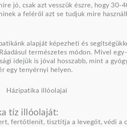
ire jó, csak azt vesszük észre, hogy 30-
inek a feléről azt se tudjuk mire használ
 patikánk alapját képezheti és segítségükk
Ráadásul természetes módon. Mivel egy-e
sági idejük is jóval hosszabb, mint a gyó
r egy tenyérnyi helyen.
 tíz illóolaját:
 fertőtlenít, tisztítja a levegőt, védi a