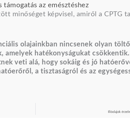
s támogatás az emésztéshez
ött minőséget képvisel, amiről a CPTG ta
nciális olajainkban nincsenek olyan tölt
k, amelyek hatékonyságukat csökkentik
nek veti alá, hogy sokáig és jó hatóerőv
hatóerőről, a tisztaságról és az egysége
Illóolajok érze