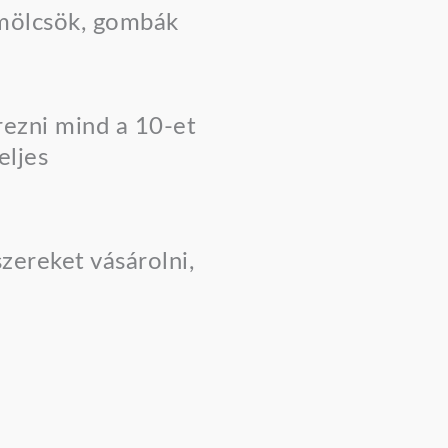
emölcsök, gombák
rezni mind a 10-et
eljes
zereket vásárolni,