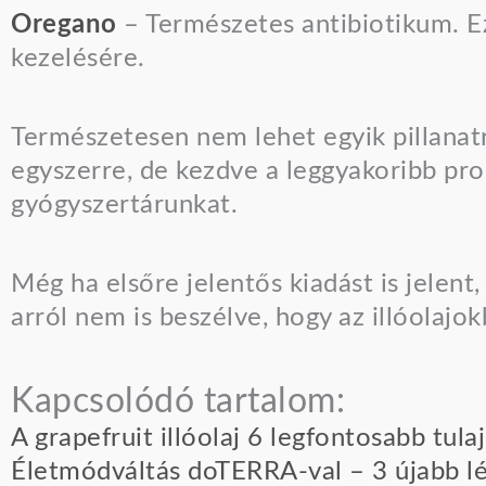
Oregano
– Természetes antibiotikum. E
kezelésére.
Természetesen nem lehet egyik pillanatr
egyszerre, de kezdve a leggyakoribb prob
gyógyszertárunkat.
Még ha elsőre jelentős kiadást is jelen
arról nem is beszélve, hogy az illóolaj
Kapcsolódó tartalom:
A grapefruit illóolaj 6 legfontosabb tul
Életmódváltás doTERRA-val – 3 újabb l