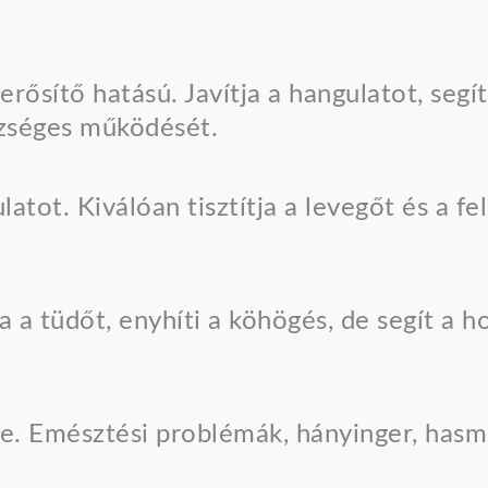
ősítő hatású. Javítja a hangulatot, segí
zséges működését.
atot. Kiválóan tisztítja a levegőt és a fe
a a tüdőt, enyhíti a köhögés, de segít a h
. Emésztési problémák, hányinger, hasme