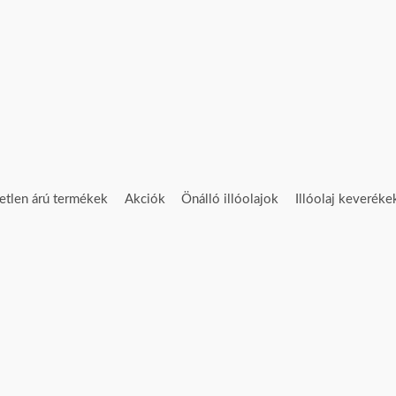
etlen árú termékek
Akciók
Önálló illóolajok
Illóolaj keveréke