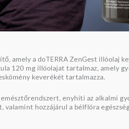
ítő, amely a doTERRA ZenGest illóolaj k
ula 120 mg illóolajat tartalmaz, amely 
deskömény keverékét tartalmazza.
 emésztőrendszert, enyhíti az alkalmi g
, valamint hozzájárul a bélflóra egészsé