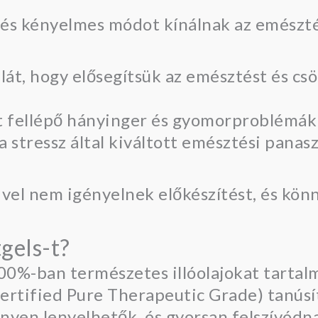
 és kényelmes módot kínálnak az emészt
át, hogy elősegítsük az emésztést és cs
tt fellépő hányinger és gyomorproblémák
 stressz által kiváltott emésztési panasz
ivel nem igényelnek előkészítést, és kön
gels-t?
00%-ban természetes illóolajokat tartal
ertified Pure Therapeutic Grade) tanúsí
nyen lenyelhetők, és gyorsan felszívódna