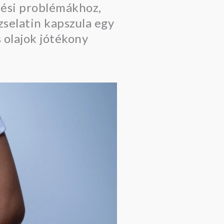
tési problémákhoz,
selatin kapszula egy
 olajok jótékony