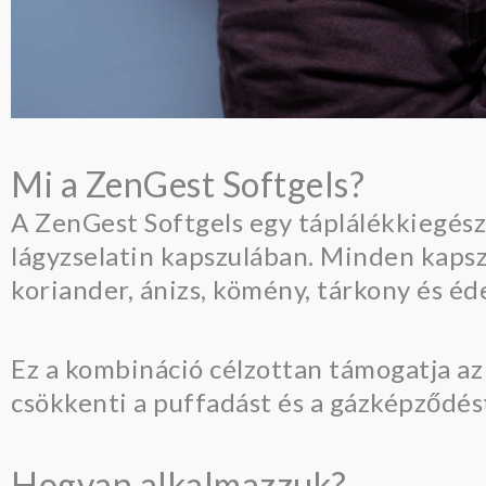
Mi a ZenGest Softgels?
A ZenGest Softgels egy táplálékkiegész
lágyzselatin kapszulában. Minden kapsz
koriander, ánizs, kömény, tárkony és é
Ez a kombináció célzottan támogatja az
csökkenti a puffadást és a gázképződést
Hogyan alkalmazzuk?