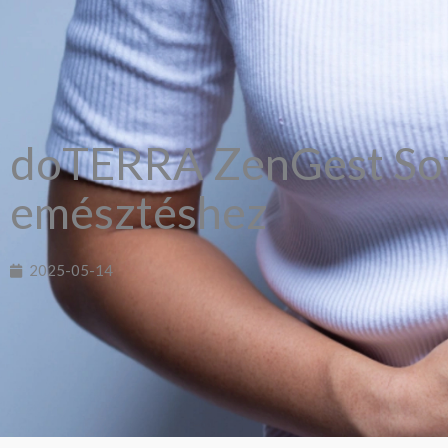
doTERRA ZenGest Soft
emésztéshez
2025-05-14