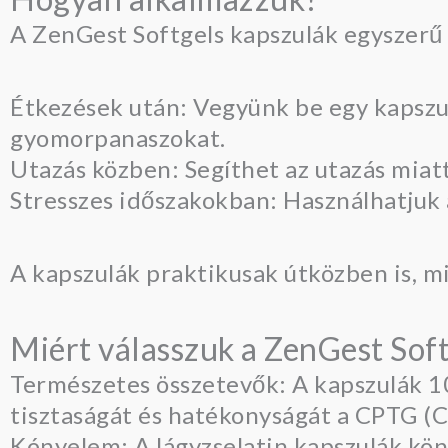
A ZenGest Softgels kapszulák egyszerű
Étkezések után: Vegyünk be egy kapszul
gyomorpanaszokat.
Utazás közben: Segíthet az utazás mia
Stresszes időszakokban: Használhatjuk a
A kapszulák praktikusak útközben is, m
Miért válasszuk a ZenGest Soft
Természetes összetevők: A kapszulák 1
tisztaságát és hatékonyságát a CPTG (C
Kényelem: A lágyzselatin kapszulák kön