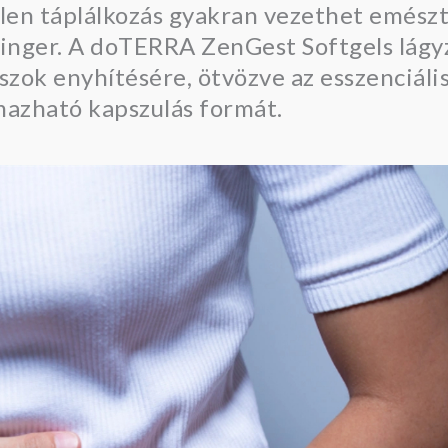
elen táplálkozás gyakran vezethet emész
inger. A doTERRA ZenGest Softgels lágyz
zok enyhítésére, ötvözve az esszenciális
mazható kapszulás formát.