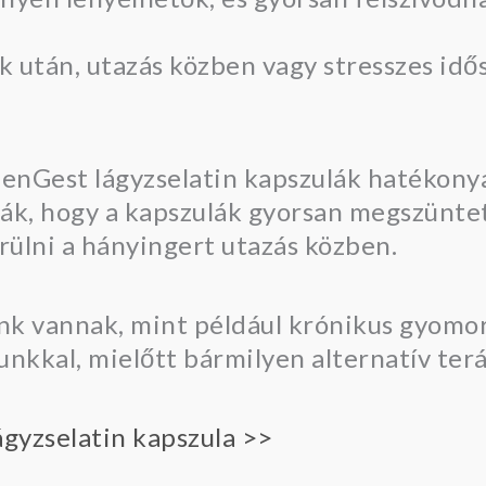
 után, utazás közben vagy stresszes idő
 ZenGest lágyzselatin kapszulák hatékony
ák, hogy a kapszulák gyorsan megszüntet
rülni a hányingert utazás közben.
nk vannak, mint például krónikus gyomo
unkkal, mielőtt bármilyen alternatív ter
gyzselatin kapszula >>