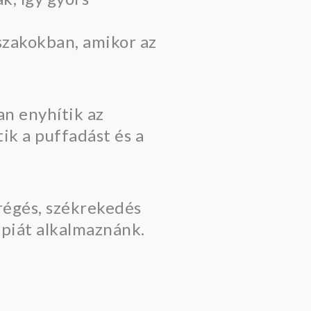
szakokban, amikor az
an enyhítik az
ik a puffadást és a
régés, székrekedés
ápiát alkalmaznánk.