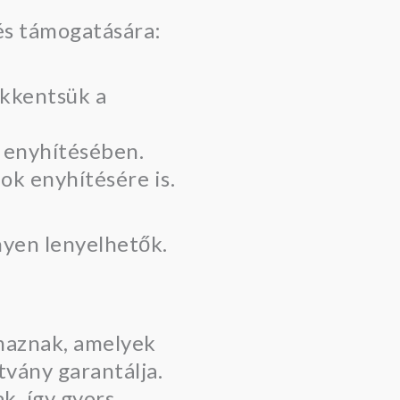
és támogatására:
ökkentsük a
 enyhítésében.
ok enyhítésére is.
nyen lenyelhetők.
maznak, amelyek
tvány garantálja.
k, így gyors