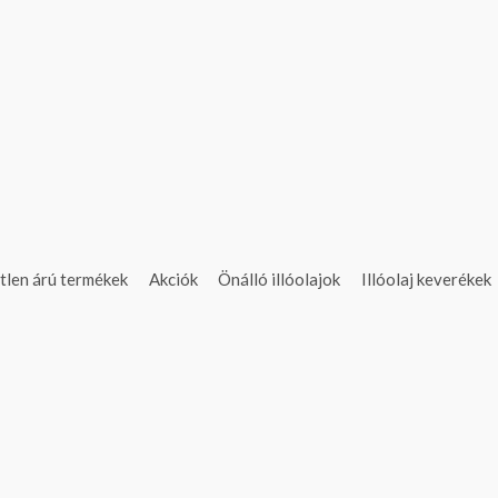
tlen árú termékek
Akciók
Önálló illóolajok
Illóolaj keverékek