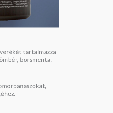
everékét tartalmazza
gyömbér, borsmenta,
yomorpanaszokat,
géhez.