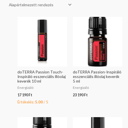
doTERRA Passion Touch-
doTERRA Passion-Inspiráló
Inspiráló esszenciális illóolaj
esszenciális illóolaj keverék
keverék 10 ml
5 ml
Energizáló
Energizáló
17 190
Ft
23 190
Ft
Értékelés:
5.00
/ 5