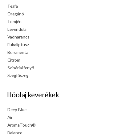
Teafa
Oregánó
Tömjén
Levendula
Vadnarancs
Eukaliptusz
Borsmenta
Citrom
Szibériai fenyő
Szegfűszeg
Illóolaj keverékek
Deep Blue
Air
AromaTouch®
Balance