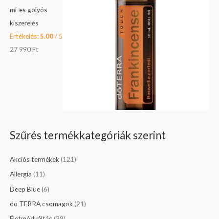
ml-es golyós
kiszerelés
Értékelés:
5.00
/ 5
27 990
Ft
Szűrés termékkategóriák szerint
Akciós termékek
(121)
Allergia
(11)
Deep Blue
(6)
do TERRA csomagok
(21)
Életmódváltás
(39)