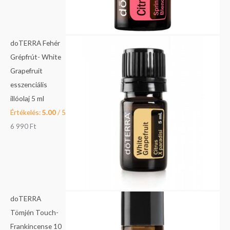
doTERRA Fehér
Grépfrút- White
Grapefruit
esszenciális
illóolaj 5 ml
Értékelés:
5.00
/ 5
6 990
Ft
doTERRA
Tömjén Touch-
Frankincense 10