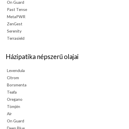
On Guard
Past Tense
MetaPWR
ZenGest
Serenity
Terrasield
Házipatika népszerű olajai
Levendula
Citrom
Borsmenta
Teafa
Oregano
Tömjén
Air
On Guard
Deep Blue