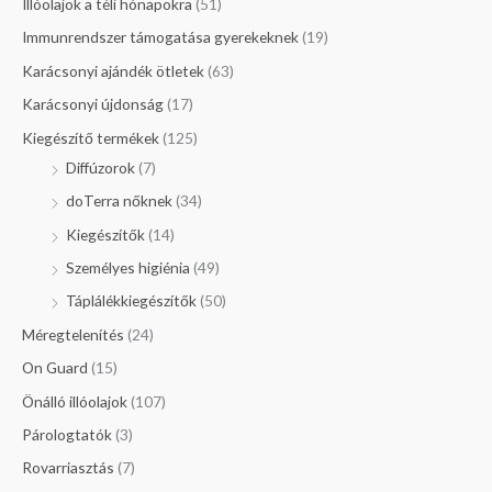
Illóolajok a téli hónapokra
(51)
Immunrendszer támogatása gyerekeknek
(19)
Karácsonyi ajándék ötletek
(63)
Karácsonyi újdonság
(17)
Kiegészítő termékek
(125)
Diffúzorok
(7)
doTerra nőknek
(34)
Kiegészítők
(14)
Személyes higiénia
(49)
Táplálékkiegészítők
(50)
Méregtelenítés
(24)
On Guard
(15)
Önálló illóolajok
(107)
Párologtatók
(3)
Rovarriasztás
(7)