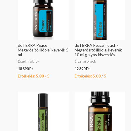
doTERRA Peace
doTERRA Peace Touch-
Megerősítő illóolaj keverék 5
Megerősítő illóolaj keverék-
ml
10 ml golyós kiszerelés
Érzelmi olajok
Érzelmi olajok
18 890
Ft
12 390
Ft
Értékelés:
5.00
/ 5
Értékelés:
5.00
/ 5