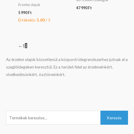
Érzelmi olajok
47 990
Ft
5 990
Ft
Értékelés:
5.00
/ 5
←
1
2
Az érzelmi olajok közvetlenül a központi idegrendszerhez jutnak el a
szaglóidegeken keresztül. Ez a terület felel az érzelmeinkért,
viselkedésünkért, ösztöneinkért.
K
M
C
O
M
Keresés
e
i
u
r
a
r
n
r
i
x