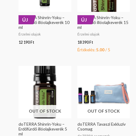
doTERRA Shinrin-Yoku –
doTERRA Shinrin-Yoku –
ÚJ
ÚJ
Erdőfürdő illóolajkeverék 10
Erdőfürdő illóolajkeverék 15
ml
ml
Érzelmi olajok
Érzelmi olajok
12 190
Ft
18 390
Ft
Értékelés:
5.00
/ 5
OUT OF STOCK
OUT OF STOCK
doTERRA Shinrin-Yoku –
doTERRA Tavaszi Exkluzív
Erdőfürdő illóolajkeverék 5
Csomag
ml
do TERRA csomagok