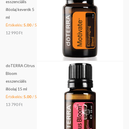
esszenciális
9
illóolaj keverék 5
F
0
ml
t
Értékelés:
5.00
/ 5
.
F
12 990
Ft
t
.
doTERRA Citrus
Bloom
esszenciális
illóolaj 15 ml
Értékelés:
5.00
/ 5
13 790
Ft