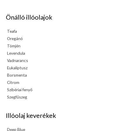
Önálló illóolajok
Teafa
Oregánó
Tömjén
Levendula
Vadnarancs
Eukaliptusz
Borsmenta
Citrom
Szibériai fenyő
Szegfűszeg
Illóolaj keverékek
Deep Blue