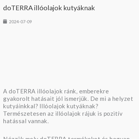
doTERRA illóolajok kutyáknak
2024-07-09
A doTERRA illóolajok ránk, emberekre
gyakorolt hatásait jól ismerjük. De mi a helyzet
kutyáinkkal? Illóolajok kutyáknak?
Természetesen az illóolajok rájuk is pozitív
hatással vannak.
Nézzük mely doTERRA termékeket és hogyan