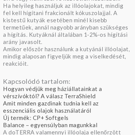
Ha helyileg használjuk az illóolajokat, mindig
fel kell hígítani frakcionált kókuszolajjal. A
kistestű kutyák esetében minél kisebb
termetűek, annál nagyobb arányban szükséges
a hígítás. Kutyáknál általában 1-2%-os hígítási
arány javasolt.
Amikor először használunk a kutyánál illóolajat,
mindig alaposan figyeljük meg a viselkedését,
reakcióit.
Kapcsolódó tartalom:
Hogyan védjük meg háziállatainkat a
vérszívóktól? A válasz TerraShield
Amit minden gazdinak tudnia kell az
esszenciális olajok használatáról
Új termék: CP+ Softgels
Balance – egyensúlyban magunkkal
A doTERRA valamennyi illóolaja ellenőrzött