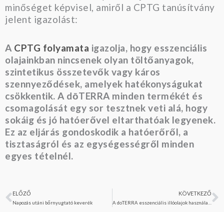
minőséget képvisel, amiről a CPTG tanúsítvány
jelent igazolást:
A
CPTG folyamata
igazolja, hogy esszenciális
olajainkban nincsenek olyan töltőanyagok,
szintetikus összetevők vagy káros
szennyeződések, amelyek hatékonyságukat
csökkentik. A dōTERRA minden termékét és
csomagolását egy sor tesztnek veti alá, hogy
sokáig és jó hatóerővel eltarthatóak legyenek.
Ez az eljárás gondoskodik a hatóerőről, a
tisztaságról és az egységességről minden
egyes tételnél.
ELŐZŐ
KÖVETKEZŐ
Előző
K
Napozás utáni bőrnyugtató keverék
A doTERRA esszenciális illóolajok használata