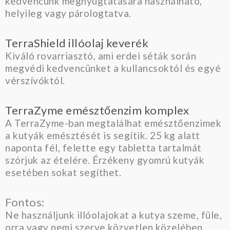
kedvencünk megnyugtatására használható,
helyileg vagy párologtatva.
TerraShield illóolaj keverék
Kiváló rovarriasztó, ami erdei séták során
megvédi kedvencünket a kullancsoktól és egyé
vérszívóktól.
TerraZyme emésztőenzim komplex
A TerraZyme-ban megtalálhat emésztőenzimek
a kutyák emésztését is segítik. 25 kg alatt
naponta fél, felette egy tabletta tartalmát
szórjuk az ételére. Érzékeny gyomrú kutyák
esetében sokat segíthet.
Fontos:
Ne használjunk illóolajokat a kutya szeme, füle,
orra vagy nemi szerve közvetlen közelében.