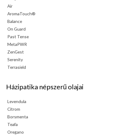
Air
AromaTouch®
Balance
On Guard
Past Tense
MetaPWR
ZenGest
Serenity
Terrasield
Házipatika népszerű olajai
Levendula
Citrom
Borsmenta
Teafa
Oregano