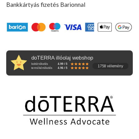
Bankkártyás fizetés Barionnal
doTERRA illóolaj webshop
boltértékelés
4.99 / 5
1758 vélemény
termékértékelés
4.96 / 5