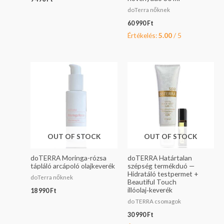
doTerra nőknek
60 990
Ft
Értékelés:
5.00
/ 5
OUT OF STOCK
OUT OF STOCK
doTERRA Moringa-rózsa
doTERRA Határtalan
tápláló arcápoló olajkeverék
szépség termékduó —
Hidratáló testpermet +
doTerra nőknek
Beautiful Touch
illóolaj‑keverék
18 990
Ft
do TERRA csomagok
30 990
Ft