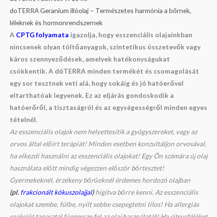
doTERRA Geranium illóolaj – Természetes harmónia a bőrnek,
léleknek és hormonrendszernek
A
CPTG folyamata
igazolja, hogy esszenciális olajainkban
nincsenek olyan töltőanyagok, szintetikus összetevők vagy
káros szennyeződések, amelyek hatékonyságukat
csökkentik. A dōTERRA minden termékét és csomagolását
egy sor tesztnek veti alá, hogy sokáig és jó hatóerővel
eltarthatóak legyenek. Ez az eljárás gondoskodik a
hatóerőről, a tisztaságról és az egységességről minden egyes
tételnél.
Az esszenciális olajok nem helyettesítik a gyógyszereket, vagy az
orvos által előírt terápiát! Minden esetben konzultáljon orvosával,
ha elkezdi használni az esszenciális olajokat! Egy Ön számára új olaj
használata előtt mindig végezzen először bőrtesztet!
Gyermekeknél, érzékeny bőrűeknél érdemes hordozó olajban
(pl.
frakcionált kókuszolajjal
)
hígítva bőrre kenni. Az esszenciális
olajokat szembe, fülbe, nyílt sebbe csepegtetni tilos! Ha allergiás
reakciót tapasztal függessze fel az olaj használatát! Ha citrusféléket