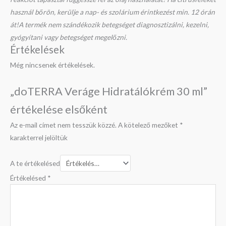
használ bőrön, kerülje a nap- és szolárium érintkezést min. 12 órán
át!
A termék nem szándékozik betegséget diagnosztizálni, kezelni,
gyógyítani vagy betegséget megelőzni.
Értékelések
Még nincsenek értékelések.
„doTERRA Veráge Hidratálókrém 30 ml”
értékelése elsőként
Az e-mail címet nem tesszük közzé.
A kötelező mezőket
*
karakterrel jelöltük
A te értékelésed
Értékelésed
*