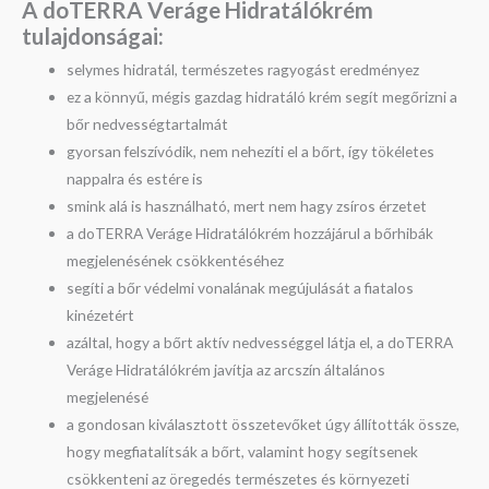
A doTERRA Veráge Hidratálókrém
t
ulajdonságai:
selymes hidratál, természetes ragyogást eredményez
ez a könnyű, mégis gazdag hidratáló krém segít megőrizni a
bőr nedvességtartalmát
gyorsan felszívódik, nem nehezíti el a bőrt, így tökéletes
nappalra és estére is
smink alá is használható, mert nem hagy zsíros érzetet
a doTERRA Veráge Hidratálókrém hozzájárul a bőrhibák
megjelenésének csökkentéséhez
segíti a bőr védelmi vonalának megújulását a fiatalos
kinézetért
azáltal, hogy a bőrt aktív nedvességgel látja el, a doTERRA
Veráge Hidratálókrém javítja az arcszín általános
megjelenésé
a gondosan kiválasztott összetevőket úgy állították össze,
hogy megfiatalítsák a bőrt, valamint hogy segítsenek
csökkenteni az öregedés természetes és környezeti