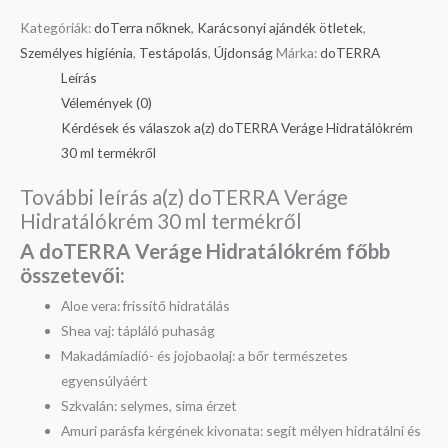
Kategóriák:
doTerra nőknek
,
Karácsonyi ajándék ötletek
,
Személyes higiénia
,
Testápolás
,
Újdonság
Márka:
doTERRA
Leírás
Vélemények (0)
Kérdések és válaszok a(z) doTERRA Veráge Hidratálókrém
30 ml termékről
További leírás a(z) doTERRA Veráge
Hidratálókrém 30 ml termékről
A doTERRA Veráge Hidratálókrém főbb
összetevői:
Aloe vera: frissítő hidratálás
Shea vaj: tápláló puhaság
Makadámiadió- és jojobaolaj: a bőr természetes
egyensúlyáért
Szkvalán: selymes, sima érzet
Amuri parásfa kérgének kivonata: segít mélyen hidratálni és