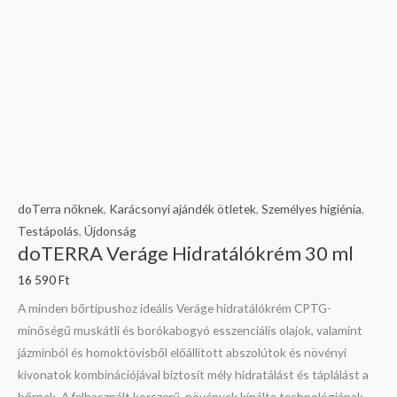
doTerra nőknek
,
Karácsonyi ajándék ötletek
,
Személyes higiénia
,
Testápolás
,
Újdonság
doTERRA Veráge Hidratálókrém 30 ml
16 590
Ft
A minden bőrtípushoz ideális Veráge hidratálókrém CPTG-
minőségű muskátli és borókabogyó esszenciális olajok, valamint
jázminból és homoktövisből előállított abszolútok és növényi
kivonatok kombinációjával biztosít mély hidratálást és táplálást a
bőrnek. A felhasznált korszerű, növények kínálta technológiának