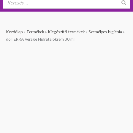
doTERRA
Kezdőlap
»
Termékek
»
Kiegészítő termékek
»
Személyes higiénia
»
Veráge
doTERRA Veráge Hidratálókrém 30 ml
Hidratálókrém
ÚJ
30
ml
mennyiség