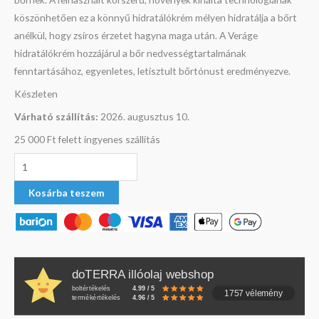
köszönhetően ez a könnyű hidratálókrém mélyen hidratálja a bőrt
anélkül, hogy zsíros érzetet hagyna maga után. A Veráge
hidratálókrém hozzájárul a bőr nedvességtartalmának
fenntartásához, egyenletes, letisztult bőrtónust eredményezve.
Készleten
Várható szállítás:
2026. augusztus 10.
25 000 Ft felett ingyenes szállítás
Kosárba teszem
doTERRA illóolaj webshop
boltértékelés
4.99 / 5
1757 vélemény
termékértékelés
4.96 / 5