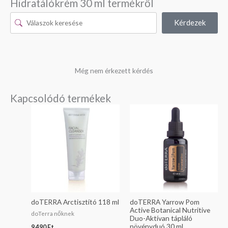
Hidratálókrém 30 ml termékről
Kérdezek
Még nem érkezett kérdés
Kapcsolódó termékek
doTERRA Arctisztító 118 ml
doTERRA Yarrow Pom
Active Botanical Nutritive
doTerra nőknek
Duo-Aktívan tápláló
növényduó 30 ml
9 490
Ft