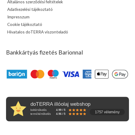
Általános szerződési feltételek
Adatkezelési tájékoztató
Impresszum
Cookie tájékoztató
Hivatalos doTERRA viszonteladó
Bankkártyás fizetés Barionnal
doTERRA illóolaj webshop
boltértékelés
4.99 / 5
1757 vélemény
termékértékelés
4.96 / 5