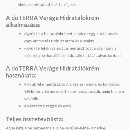
okoknak betudható, látható jeleit
A doTERRA Veráge Hidratálókrém
a
lkalmazása:
vigyük fel a hidratálókrémet minden reggel zuhanyzás
vagy arcmosás után az arcra és a nyakra
vigyük fel lefekvés előtt a megtisztított arcra, hogy a
krém kifejtse fiatalító és hidratáló hatását alvás közben
A doTERRA Veráge Hidratálókrém
h
asználata:
Vigyük fel a megtisztított arcra és nyakra, és körkörös,
felfelé irányuló mozdulatokkal masszírozzuk, amíg be nem
szívódik.
Alkalmazzuk reggel és este.
Teljes összetevőlista:
Aqua (víz), aloe barbadensis (aloe vera) levelének a nedve,