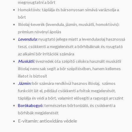
megnyugtatni a bőrt
Homoktövis: táplálja és bársonyosan simává varázsolja a
bőrt
Illóolaj-keverék (levendula, jázmin, muskátli, homoktövis):
prémium növényi ápolás
Levendula:
nyugtató jellege miatt a levendulaolaj hasznossá
teszi, csökkenti a megjelenését a bőrhibáknak és nyugtató
az alkalmi bőr irritációk számára
Muskátli:
évezredek óta szépítő célokra használt muskátli
illóolaj nemcsak segít a bőr szépítésében, hanem kellemes
illatot is biztosít
Jázmin:
bőr számára rendkívül hasznos illóolaj, számos
funkciót lát el, például csökkenti a foltok megjelenését,
táplálja és védi a bőrt, valamint elősegíti a ragyogó arcszínt
Borókabogyó:
természetes bőrtonizáló, és csökkenti a
bőrhibák megjelenését
E-vitamin: antioxidáns védele