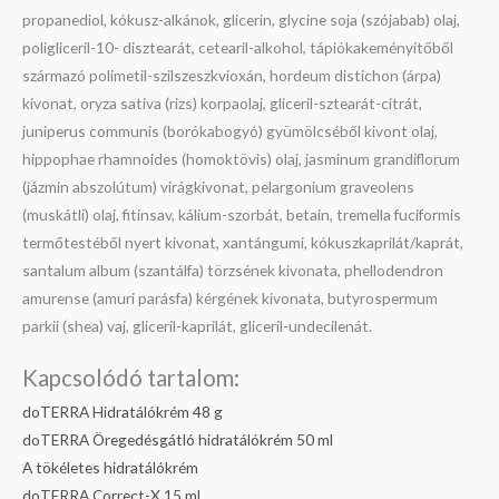
propanediol, kókusz-alkánok, glicerin, glycine soja (szójabab) olaj,
poligliceril-10- disztearát, cetearil-alkohol, tápiókakeményítőből
származó polimetil-szilszeszkvioxán, hordeum distichon (árpa)
kivonat, oryza sativa (rizs) korpaolaj, gliceril-sztearát-citrát,
juniperus communis (borókabogyó) gyümölcséből kivont olaj,
hippophae rhamnoides (homoktövis) olaj, jasminum grandiflorum
(jázmin abszolútum) virágkivonat, pelargonium graveolens
(muskátli) olaj, fitinsav, kálium-szorbát, betain, tremella fuciformis
termőtestéből nyert kivonat, xantángumi, kókuszkaprilát/kaprát,
santalum album (szantálfa) törzsének kivonata, phellodendron
amurense (amuri parásfa) kérgének kivonata, butyrospermum
parkii (shea) vaj, gliceril-kaprilát, gliceril-undecilenát.
Kapcsolódó tartalom:
doTERRA Hidratálókrém 48 g
doTERRA Öregedésgátló hidratálókrém 50 ml
A tökéletes hidratálókrém
doTERRA Correct-X 15 ml