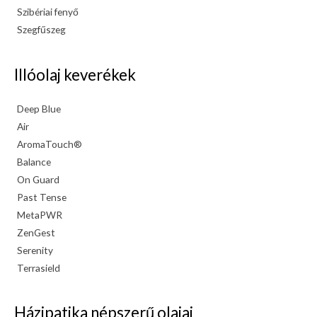
Szibériai fenyő
Szegfűszeg
Illóolaj keverékek
Deep Blue
Air
AromaTouch®
Balance
On Guard
Past Tense
MetaPWR
ZenGest
Serenity
Terrasield
Házipatika népszerű olajai