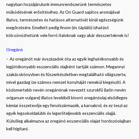
nagyban hozzájárulunk immunrendszerünk természetes
működésének erősítéséhez. Az On Guard sajátos aromájával
illatos, természetes és hatásos alternatívát kínál egészségünk
megőrzésére. Emellett pedig finom (és tápláló) ízhatást
kölcsönözhetünk vele forró italoknak vagy akár desszerteknek is!
Oregánó
– Az oregánót már évszázadok óta az egyik leghatékonyabb és
legjótékonyabb esszenciális olajként tartják számon. Megannyi
szakácskönyvben és fűszerkészletben megtalálható világszerte,
mivel gazdag íze számos nemzet konyháját remekül kiegészíti. A
közismertebb nevén oregánónak nevezett szurokfű (latin nevén
origanum vulgare) illatos leveléből kivont oregánóolaj elsődleges
kémiai összetevője egy fenolszármazék, a karvakrol, és ez teszi az
egyik legsokoldalúbb és legerőteljesebb esszenciális olajjá.
Külsőleg alkalmazva az oregánó esszenciális olajat hordozóolajban
kell hígítani.