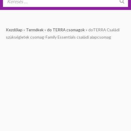
doTERRA
Original
Current
Kezdőlap
»
Termékek
»
do TERRA csomagok
»
doTERRA Családi
Családi
price
price
szükségletek csomag-Family Essentials családi alapcsomag
szükségletek
was:
is:
csomag-
79
69
Family
290 Ft.
990 Ft.
Essentials
családi
alapcsomag
mennyiség