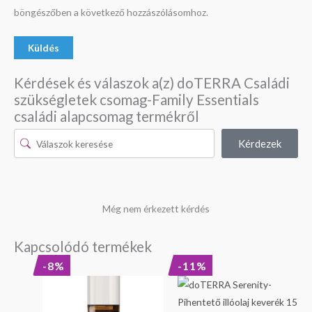
böngészőben a következő hozzászólásomhoz.
Kérdések és válaszok a(z) doTERRA Családi
szükségletek csomag-Family Essentials
családi alapcsomag termékről
Kérdezek
Még nem érkezett kérdés
Kapcsolódó termékek
Original
Current
Original
Current
-8%
-11%
price
price
price
price
was:
is:
was:
is:
9
8
22
20
790 Ft.
990 Ft.
690 Ft.
290 Ft.