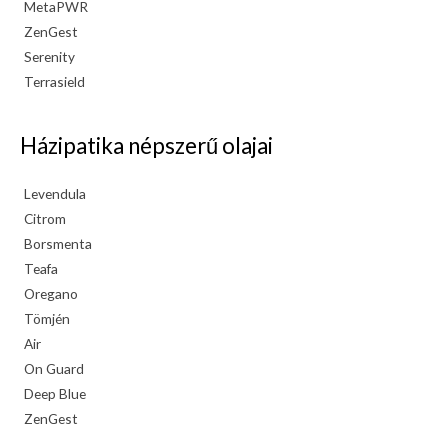
MetaPWR
ZenGest
Serenity
Terrasield
Házipatika népszerű olajai
Levendula
Citrom
Borsmenta
Teafa
Oregano
Tömjén
Air
On Guard
Deep Blue
ZenGest