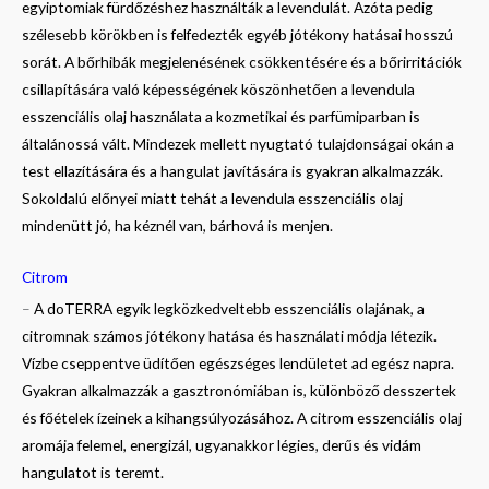
egyiptomiak fürdőzéshez használták a levendulát. Azóta pedig
szélesebb körökben is felfedezték egyéb jótékony hatásai hosszú
sorát. A bőrhibák megjelenésének csökkentésére és a bőrirritációk
csillapítására való képességének köszönhetően a levendula
esszenciális olaj használata a kozmetikai és parfümiparban is
általánossá vált. Mindezek mellett nyugtató tulajdonságai okán a
test ellazítására és a hangulat javítására is gyakran alkalmazzák.
Sokoldalú előnyei miatt tehát a levendula esszenciális olaj
mindenütt jó, ha kéznél van, bárhová is menjen.
Citrom
–
A doTERRA egyik legközkedveltebb esszenciális olajának, a
citromnak számos jótékony hatása és használati módja létezik.
Vízbe cseppentve üdítően egészséges lendületet ad egész napra.
Gyakran alkalmazzák a gasztronómiában is, különböző desszertek
és főételek ízeinek a kihangsúlyozásához. A citrom esszenciális olaj
aromája felemel, energizál, ugyanakkor légies, derűs és vidám
hangulatot is teremt.