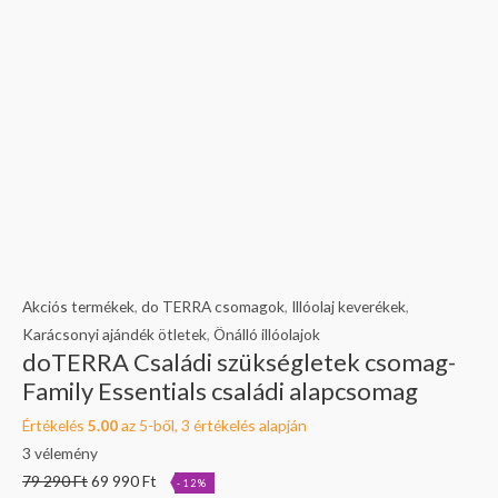
Akciós termékek
,
do TERRA csomagok
,
Illóolaj keverékek
,
Karácsonyi ajándék ötletek
,
Önálló illóolajok
doTERRA Családi szükségletek csomag-
Family Essentials családi alapcsomag
Értékelés
5.00
az 5-ből,
3
értékelés alapján
3
vélemény
79 290
Ft
69 990
Ft
-12%