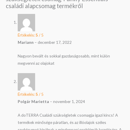
családi alapcsomag
termékről
Értékelés:
5
/ 5
Mariann
–
december 17, 2022
Nagyon bevált és sokkal gazdaságosabb, mint külön
megvenni az olajokat
Értékelés:
5
/ 5
Polgár Marietta
–
november 1, 2024
A doTERRA Családi szükségletek csomagja igazi kincs! A
termékek minősége páratlan, és az illóolajok széles
spektrumot kínálnak a mindennapi problémák kezelésére. A