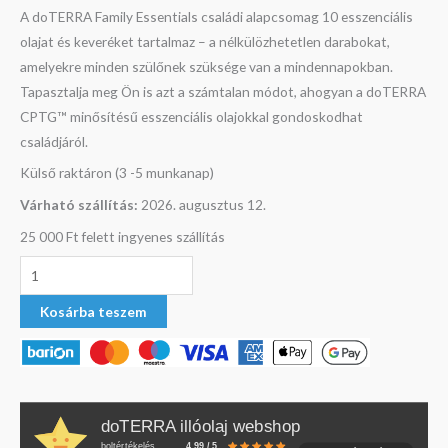
A doTERRA Family Essentials családi alapcsomag 10 esszenciális
olajat és keveréket tartalmaz – a nélkülözhetetlen darabokat,
amelyekre minden szülőnek szüksége van a mindennapokban.
Tapasztalja meg Ön is azt a számtalan módot, ahogyan a doTERRA
CPTG™ minősítésű esszenciális olajokkal gondoskodhat
családjáról.
Külső raktáron (3 -5 munkanap)
Várható szállítás:
2026. augusztus 12.
25 000 Ft felett ingyenes szállítás
Kosárba teszem
doTERRA illóolaj webshop
boltértékelés
4.99 / 5