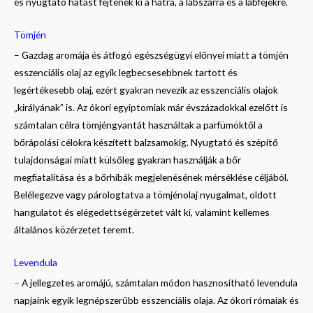
és nyugtató hatást fejtenek ki a hátra, a lábszárra és a lábfejekre.
Tömjén
– Gazdag aromája és átfogó egészségügyi előnyei miatt a tömjén
esszenciális olaj az egyik legbecsesebbnek tartott és
legértékesebb olaj, ezért gyakran nevezik az esszenciális olajok
„királyának” is. Az ókori egyiptomiak már évszázadokkal ezelőtt is
számtalan célra tömjéngyantát használtak a parfümöktől a
bőrápolási célokra készített balzsamokig. Nyugtató és szépítő
tulajdonságai miatt külsőleg gyakran használják a bőr
megfiatalítása és a bőrhibák megjelenésének mérséklése céljából.
Belélegezve vagy párologtatva a tömjénolaj nyugalmat, oldott
hangulatot és elégedettségérzetet vált ki, valamint kellemes
általános közérzetet teremt.
Levendula
–
A jellegzetes aromájú, számtalan módon hasznosítható levendula
napjaink egyik legnépszerűbb esszenciális olaja. Az ókori rómaiak és