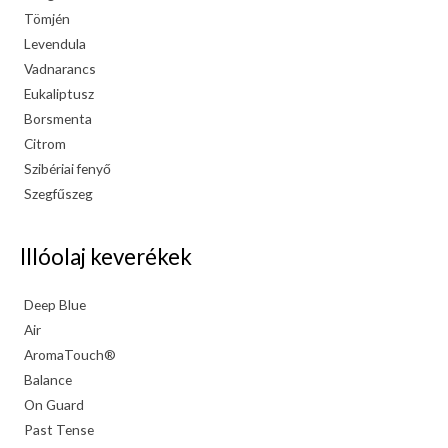
Tömjén
Levendula
Vadnarancs
Eukaliptusz
Borsmenta
Citrom
Szibériai fenyő
Szegfűszeg
Illóolaj keverékek
Deep Blue
Air
AromaTouch®
Balance
On Guard
Past Tense