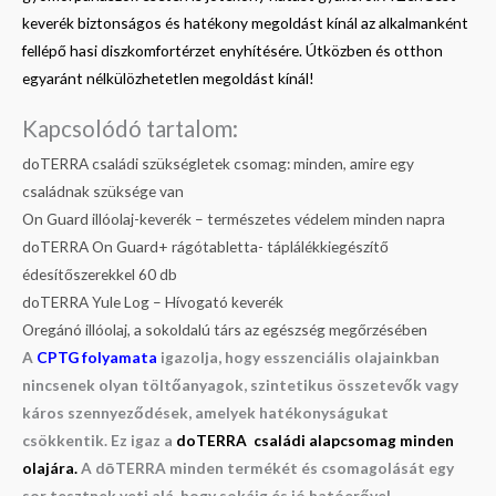
keverék biztonságos és hatékony megoldást kínál az alkalmanként
fellépő hasi diszkomfortérzet enyhítésére. Útközben és otthon
egyaránt nélkülözhetetlen megoldást kínál!
Kapcsolódó tartalom:
doTERRA családi szükségletek csomag: minden, amire egy
családnak szüksége van
On Guard illóolaj-keverék – természetes védelem minden napra
doTERRA On Guard+ rágótabletta- táplálékkiegészítő
édesítőszerekkel 60 db
doTERRA Yule Log – Hívogató keverék
Oregánó illóolaj, a sokoldalú társ az egészség megőrzésében
A
CPTG folyamata
igazolja, hogy esszenciális olajainkban
nincsenek olyan töltőanyagok, szintetikus összetevők vagy
káros szennyeződések, amelyek hatékonyságukat
csökkentik. Ez igaz a
doTERRA családi alapcsomag minden
olajára.
A dōTERRA minden termékét és csomagolását egy
sor tesztnek veti alá, hogy sokáig és jó hatóerővel