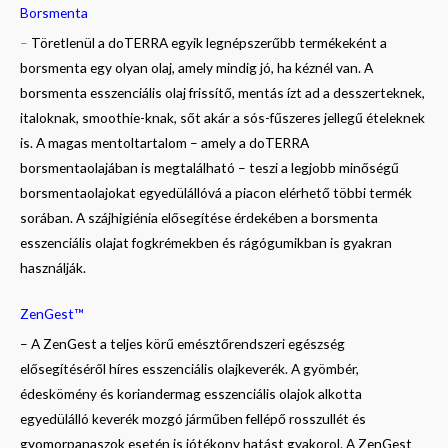
Borsmenta
–
Töretlenül a doTERRA egyik legnépszerűbb termékeként a
borsmenta egy olyan olaj, amely mindig jó, ha kéznél van. A
borsmenta esszenciális olaj frissítő, mentás ízt ad a desszerteknek,
italoknak, smoothie-knak, sőt akár a sós-fűszeres jellegű ételeknek
is. A magas mentoltartalom – amely a doTERRA
borsmentaolajában is megtalálható – teszi a legjobb minőségű
borsmentaolajokat egyedülállóvá a piacon elérhető többi termék
sorában. A szájhigiénia elősegítése érdekében a borsmenta
esszenciális olajat fogkrémekben és rágógumikban is gyakran
használják.
ZenGest™
– A ZenGest a teljes körű emésztőrendszeri egészség
elősegítéséről híres esszenciális olajkeverék. A gyömbér,
édeskömény és koriandermag esszenciális olajok alkotta
egyedülálló keverék mozgó járműben fellépő rosszullét és
gyomorpanaszok esetén is jótékony hatást gyakorol. A ZenGest