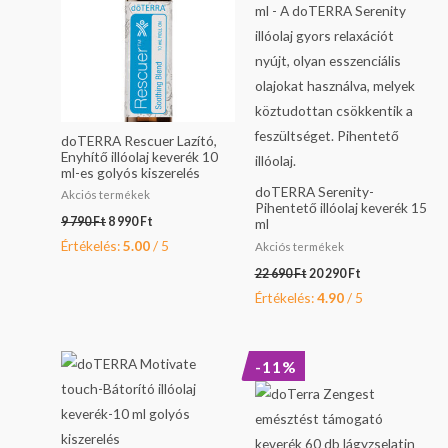
doTERRA Rescuer Lazító,
Enyhítő illóolaj keverék 10
ml-es golyós kiszerelés
doTERRA Serenity-
Akciós termékek
Pihentető illóolaj keverék 15
9 790
Ft
8 990
Ft
ml
Értékelés:
5.00
/ 5
Akciós termékek
22 690
Ft
20 290
Ft
Értékelés:
4.90
/ 5
Original
Current
-11%
price
price
was:
is:
13
12
990 Ft.
490 Ft.