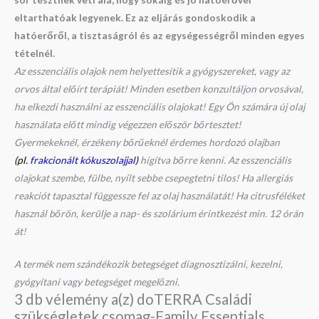
eltarthatóak legyenek. Ez az eljárás gondoskodik a
hatóerőről, a tisztaságról és az egységességről minden egyes
tételnél.
Az esszenciális olajok nem helyettesítik a gyógyszereket, vagy az
orvos által előírt terápiát! Minden esetben konzultáljon orvosával,
ha elkezdi használni az esszenciális olajokat! Egy Ön számára új olaj
használata előtt mindig végezzen először bőrtesztet!
Gyermekeknél, érzékeny bőrűeknél érdemes hordozó olajban
(pl.
frakcionált kókuszolajjal
)
hígítva bőrre kenni. Az esszenciális
olajokat szembe, fülbe, nyílt sebbe csepegtetni tilos! Ha allergiás
reakciót tapasztal függessze fel az olaj használatát! Ha citrusféléket
használ bőrön, kerülje a nap- és szolárium érintkezést min. 12 órán
át!
A termék nem szándékozik betegséget diagnosztizálni, kezelni,
gyógyítani vagy betegséget megelőzni.
3 db vélemény a(z)
doTERRA Családi
szükségletek csomag-Family Essentials