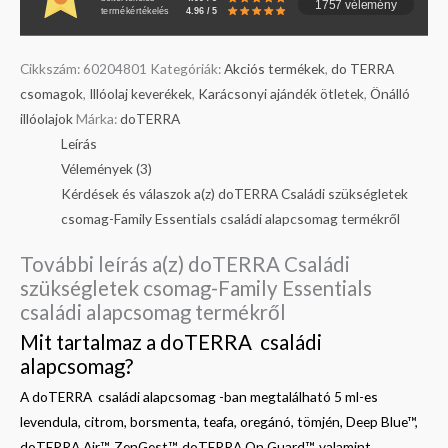
1757 vélemény
termékértékelés
4.96 / 5
Cikkszám:
60204801
Kategóriák:
Akciós termékek
,
do TERRA
csomagok
,
Illóolaj keverékek
,
Karácsonyi ajándék ötletek
,
Önálló
illóolajok
Márka:
doTERRA
Leírás
Vélemények (3)
Kérdések és válaszok a(z) doTERRA Családi szükségletek
csomag-Family Essentials családi alapcsomag termékről
További leírás a(z) doTERRA Családi
szükségletek csomag-Family Essentials
családi alapcsomag termékről
Mit tartalmaz a doTERRA családi
alapcsomag?
A doTERRA családi alapcsomag -ban megtalálható 5 ml-es
levendula, citrom, borsmenta, teafa, oregánó, tömjén, Deep Blue™,
doTERRA Air™, ZenGest™, doTERRA On Guard™, valamint