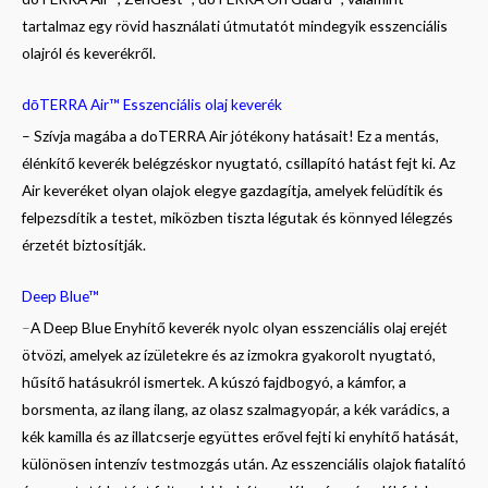
tartalmaz egy rövid használati útmutatót mindegyik esszenciális
olajról és keverékről.
dōTERRA Air™ Esszenciális olaj keverék
– Szívja magába a doTERRA Air jótékony hatásait! Ez a mentás,
élénkítő keverék belégzéskor nyugtató, csillapító hatást fejt ki. Az
Air keveréket olyan olajok elegye gazdagítja, amelyek felüdítik és
felpezsdítik a testet, miközben tiszta légutak és könnyed lélegzés
érzetét biztosítják.
Deep Blue™
–
A Deep Blue Enyhítő keverék nyolc olyan esszenciális olaj erejét
ötvözi, amelyek az ízületekre és az izmokra gyakorolt nyugtató,
hűsítő hatásukról ismertek. A kúszó fajdbogyó, a kámfor, a
borsmenta, az ilang ilang, az olasz szalmagyopár, a kék varádics, a
kék kamilla és az illatcserje együttes erővel fejti ki enyhítő hatását,
különösen intenzív testmozgás után. Az esszenciális olajok fiatalító