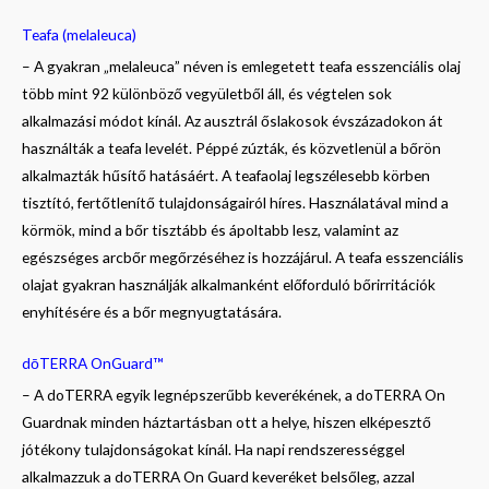
Teafa (melaleuca)
– A gyakran „melaleuca” néven is emlegetett teafa esszenciális olaj
több mint 92 különböző vegyületből áll, és végtelen sok
alkalmazási módot kínál. Az ausztrál őslakosok évszázadokon át
használták a teafa levelét. Péppé zúzták, és közvetlenül a bőrön
alkalmazták hűsítő hatásáért. A teafaolaj legszélesebb körben
tisztító, fertőtlenítő tulajdonságairól híres. Használatával mind a
körmök, mind a bőr tisztább és ápoltabb lesz, valamint az
egészséges arcbőr megőrzéséhez is hozzájárul. A teafa esszenciális
olajat gyakran használják alkalmanként előforduló bőrirritációk
enyhítésére és a bőr megnyugtatására.
dōTERRA OnGuard™
– A doTERRA egyik legnépszerűbb keverékének, a doTERRA On
Guardnak minden háztartásban ott a helye, hiszen elképesztő
jótékony tulajdonságokat kínál. Ha napi rendszerességgel
alkalmazzuk a doTERRA On Guard keveréket belsőleg, azzal