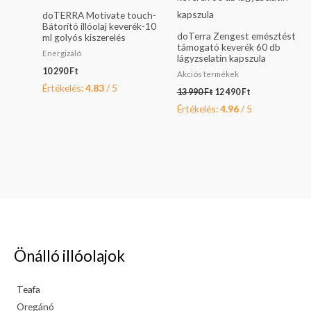
doTERRA Motivate touch-
Bátorító illóolaj keverék-10
doTerra Zengest emésztést
ml golyós kiszerelés
támogató keverék 60 db
Energizáló
lágyzselatin kapszula
10 290
Ft
Akciós termékek
Értékelés:
4.83
/ 5
13 990
Ft
12 490
Ft
Értékelés:
4.96
/ 5
Önálló illóolajok
Teafa
Oregánó