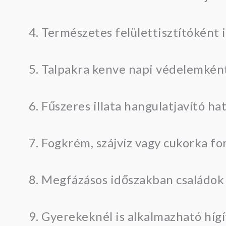
Természetes felülettisztítóként 
Talpakra kenve napi védelemként
Fűszeres illata hangulatjavító hat
Fogkrém, szájvíz vagy cukorka fo
Megfázásos időszakban családok
Gyerekeknél is alkalmazható híg