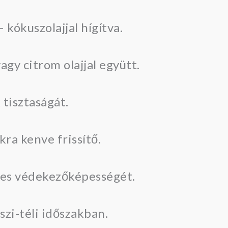
 kókuszolajjal hígítva.
gy citrom olajjal együtt.
 tisztaságát.
kra kenve frissítő.
tes védekezőképességét.
szi-téli időszakban.