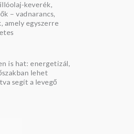
llóolaj-keverék,
vők – vadnarancs,
k, amely egyszerre
zetes
n is hat: energetizál,
dőszakban lehet
va segít a levegő