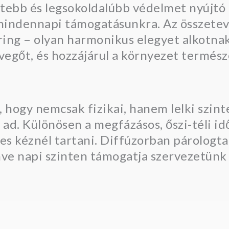
ebb és legsokoldalúbb védelmet nyújtó i
 mindennapi támogatásunkra. Az összete
aring – olyan harmonikus elegyet alkotna
levegőt, és hozzájárul a környezet termés
, hogy nemcsak fizikai, hanem lelki szinte
 ad. Különösen a megfázásos, őszi-téli i
s kéznél tartani. Diffúzorban párologtat
enve napi szinten támogatja szervezetünk