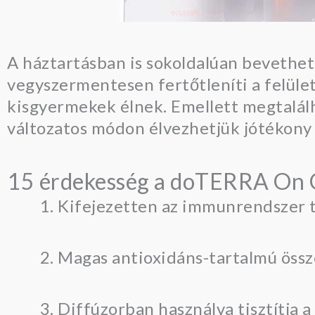
A háztartásban is sokoldalúan bevethető
vegyszermentesen fertőtleníti a felület
kisgyermekek élnek. Emellett megtalálha
változatos módon élvezhetjük jótékony 
15 érdekesség a doTERRA On Gu
Kifejezetten az immunrendszer tá
Magas antioxidáns-tartalmú össz
Diffúzorban használva tisztítja a