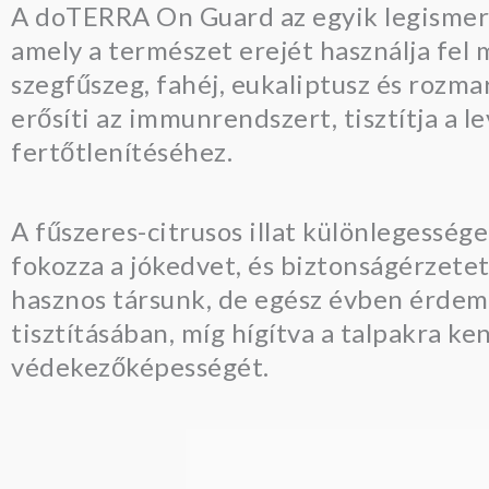
A doTERRA On Guard az egyik legismert
amely a természet erejét használja fel
szegfűszeg, fahéj, eukaliptusz és rozm
erősíti az immunrendszert, tisztítja a 
fertőtlenítéséhez.
A fűszeres-citrusos illat különlegessége
fokozza a jókedvet, és biztonságérzetet
hasznos társunk, de egész évben érdeme
tisztításában, míg hígítva a talpakra k
védekezőképességét.