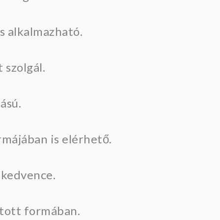
is alkalmazható.
 szolgál.
ású.
rmájában is elérhető.
 kedvence.
ított formában.