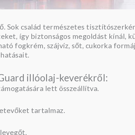
. Sok család természetes tisztítószerkén
eket, így biztonságos megoldást kínál, k
tó fogkrém, szájvíz, sőt, cukorka formáj
hatásait.
ard illóolaj-keverékről:
mogatására lett összeállítva.
etevőket tartalmaz.
 levegőt.