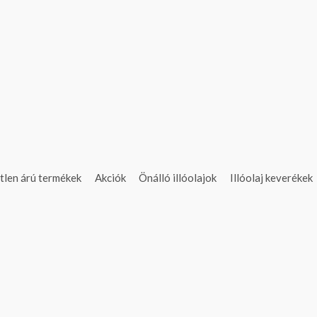
tlen árú termékek
Akciók
Önálló illóolajok
Illóolaj keverékek