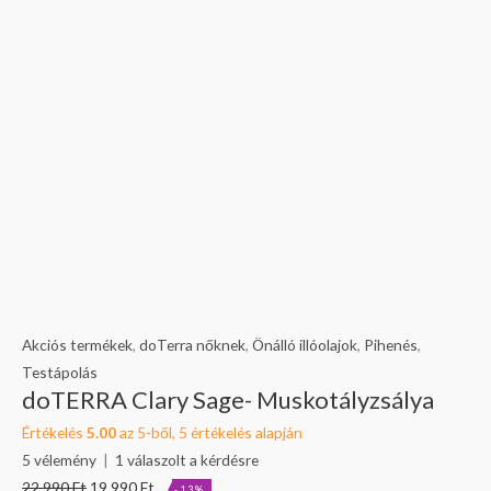
Akciós termékek
,
doTerra nőknek
,
Önálló illóolajok
,
Pihenés
,
Testápolás
doTERRA Clary Sage- Muskotályzsálya
Értékelés
5.00
az 5-ből,
5
értékelés alapján
5
vélemény
|
1
válaszolt a kérdésre
22 990
Ft
19 990
Ft
-13%