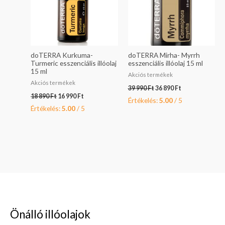
doTERRA Kurkuma-
doTERRA Mirha- Myrrh
Turmeric esszenciális illóolaj
esszenciális illóolaj 15 ml
15 ml
Akciós termékek
Akciós termékek
39 990
Ft
36 890
Ft
18 890
Ft
16 990
Ft
Értékelés:
5.00
/ 5
Értékelés:
5.00
/ 5
Önálló illóolajok