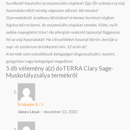
ha elkezdi használni az esszenciális olajokat! Egy Ön számára új olaj
használata előtt mindig végezzen először bőrtesztet!
Gyermekeknél, érzékeny bőrűeknél érdemes hordozó olajban
hígítva bőrre kenni. Az esszenciális olajokat szembe, fülbe, nyílt
sebbe csepegtetni tilos! Ha allergiás reakciót tapasztal függessze
fel az olaj használatát! Ha citrusféléket használ bőrön, kerülje a
nap- és szolárium érintkezést min. 12 órán át!
A termék nem szándékozik betegséget diagnosztizálni, kezelni,
gyógyítani vagy betegséget megelőzni.
5 db vélemény a(z)
doTERRA Clary Sage-
Muskotályzsálya
termékről
Értékelés:
5
/ 5
János Lévai
–
december 13, 2022