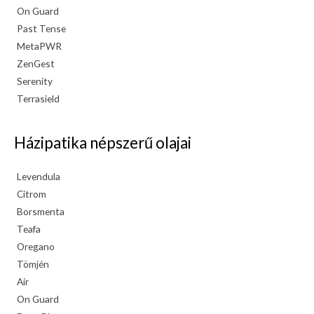
On Guard
Past Tense
MetaPWR
ZenGest
Serenity
Terrasield
Házipatika népszerű olajai
Levendula
Citrom
Borsmenta
Teafa
Oregano
Tömjén
Air
On Guard