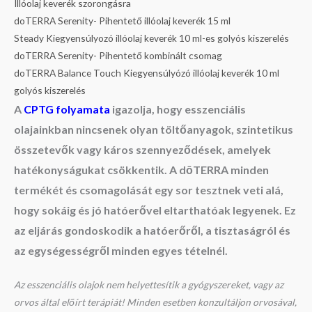
Illóolaj keverék szorongásra
doTERRA Serenity- Pihentető illóolaj keverék 15 ml
Steady Kiegyensúlyozó illóolaj keverék 10 ml-es golyós kiszerelés
doTERRA Serenity- Pihentető kombinált csomag
doTERRA Balance Touch Kiegyensúlyózó illóolaj keverék 10 ml
golyós kiszerelés
A
CPTG folyamata
igazolja, hogy esszenciális
olajainkban nincsenek olyan töltőanyagok, szintetikus
összetevők vagy káros szennyeződések, amelyek
hatékonyságukat csökkentik. A dōTERRA minden
termékét és csomagolását egy sor tesztnek veti alá,
hogy sokáig és jó hatóerővel eltarthatóak legyenek. Ez
az eljárás gondoskodik a hatóerőről, a tisztaságról és
az egységességről minden egyes tételnél.
Az esszenciális olajok nem helyettesítik a gyógyszereket, vagy az
orvos által előírt terápiát! Minden esetben konzultáljon orvosával,