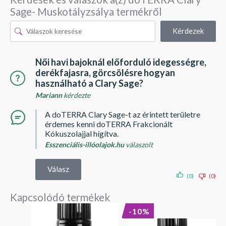
Sage- Muskotályzsálya termékről
Kérdezek
Női havi bajoknál előforduló idegességre,
derékfajasra, görcsölésre hogyan
használható a Clary Sage?
Mariann
kérdezte
A doTERRA Clary Sage-t az érintett területre
érdemes kenni doTERRA Frakcionált
Kókuszolajjal hígítva.
Esszenciális-illóolajok.hu
válaszolt
Válasz
(0)
(0)
Kapcsolódó termékek
Original
Current
-10%
price
price
was:
is: