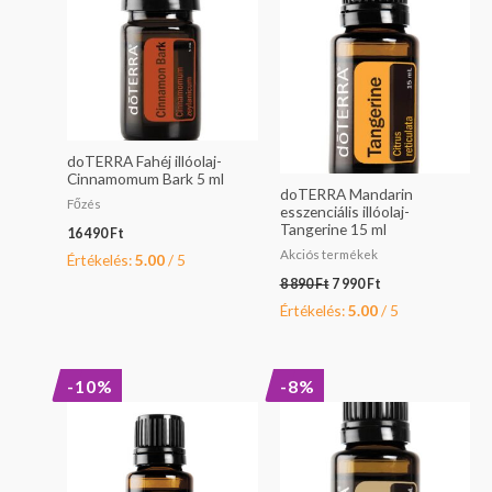
8
7
890 Ft.
990 Ft.
doTERRA Fahéj illóolaj-
Cinnamomum Bark 5 ml
doTERRA Mandarin
Főzés
esszenciális illóolaj-
Tangerine 15 ml
16 490
Ft
Akciós termékek
Értékelés:
5.00
/ 5
8 890
Ft
7 990
Ft
Értékelés:
5.00
/ 5
Original
Current
Original
Current
-10%
-8%
price
price
price
price
was:
is:
was:
is:
18
16
39
36
890 Ft.
990 Ft.
990 Ft.
890 Ft.