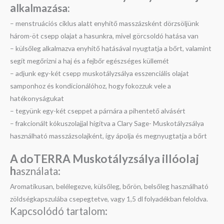
a
lkalmazása:
– menstruációs ciklus alatt enyhítő masszázsként dörzsöljünk
három-öt csepp olajat a hasunkra, mivel görcsoldó hatása van
– külsőleg alkalmazva enyhítő hatásával nyugtatja a bőrt, valamint
segít megőrizni a haj és a fejbőr egészséges küllemét
– adjunk egy-két csepp muskotályzsálya esszenciális olajat
samponhoz és kondicionálóhoz, hogy fokozzuk vele a
hatékonyságukat
– tegyünk egy-két cseppet a párnára a pihentető alvásért
– frakcionált kókuszolajjal hígítva a Clary Sage- Muskotályzsálya
használható masszázsolajként, így ápolja és megnyugtatja a bőrt
A doTERRA Muskotályzsálya illóolaj
h
asználata:
Aromatikusan, belélegezve, külsőleg, bőrön, belsőleg használható
zöldségkapszulába csepegtetve, vagy 1,5 dl folyadékban feloldva.
Kapcsolódó tartalom: