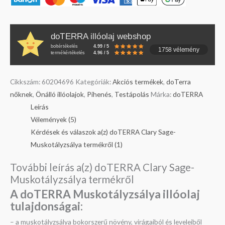
doTERRA illóolaj webshop
boltértékelés
4.99 / 5
1758 vélemény
termékértékelés
4.96 / 5
Cikkszám:
60204696
Kategóriák:
Akciós termékek
,
doTerra
nőknek
,
Önálló illóolajok
,
Pihenés
,
Testápolás
Márka:
doTERRA
Leírás
Vélemények (5)
Kérdések és válaszok a(z) doTERRA Clary Sage-
Muskotályzsálya termékről (1)
További leírás a(z) doTERRA Clary Sage-
Muskotályzsálya termékről
A doTERRA Muskotályzsálya illóolaj
tulajdonságai:
– a muskotályzsálya bokorszerű növény, virágaiból és leveleiből