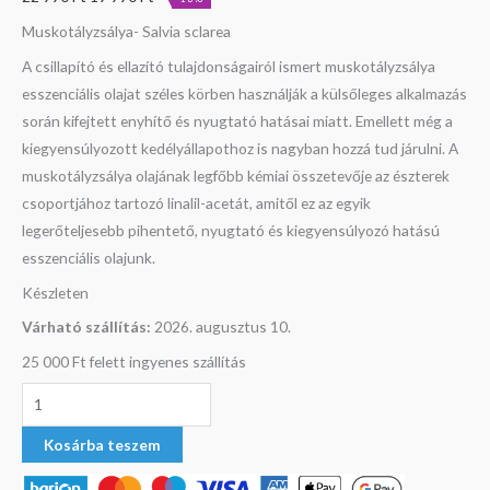
Muskotályzsálya- Salvia sclarea
A csillapító és ellazító tulajdonságairól ismert muskotályzsálya
esszenciális olajat széles körben használják a külsőleges alkalmazás
során kifejtett enyhítő és nyugtató hatásai miatt. Emellett még a
kiegyensúlyozott kedélyállapothoz is nagyban hozzá tud járulni. A
muskotályzsálya olajának legfőbb kémiai összetevője az észterek
csoportjához tartozó linalil-acetát, amitől ez az egyik
legerőteljesebb pihentető, nyugtató és kiegyensúlyozó hatású
esszenciális olajunk.
Készleten
Várható szállítás:
2026. augusztus 10.
25 000 Ft felett ingyenes szállítás
Kosárba teszem