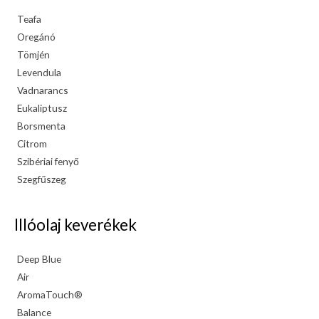
Teafa
Oregánó
Tömjén
Levendula
Vadnarancs
Eukaliptusz
Borsmenta
Citrom
Szibériai fenyő
Szegfűszeg
Illóolaj keverékek
Deep Blue
Air
AromaTouch®
Balance