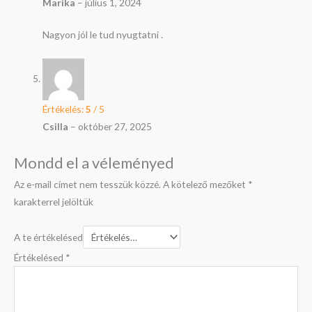
Marika
–
július 1, 2024
Nagyon jól le tud nyugtatni .
Értékelés:
5
/ 5
Csilla
–
október 27, 2025
Mondd el a véleményed
Az e-mail címet nem tesszük közzé.
A kötelező mezőket
*
karakterrel jelöltük
A te értékelésed
Értékelésed
*