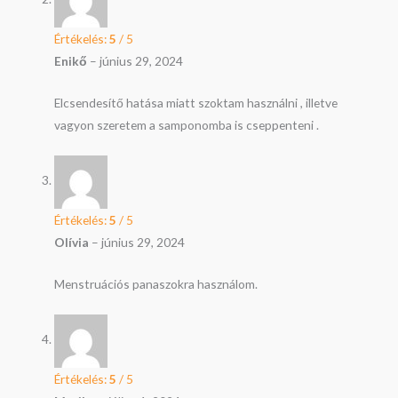
Értékelés:
5
/ 5
Enikő
–
június 29, 2024
Elcsendesítő hatása miatt szoktam használni , illetve
vagyon szeretem a samponomba is cseppenteni .
Értékelés:
5
/ 5
Olívia
–
június 29, 2024
Menstruációs panaszokra használom.
Értékelés:
5
/ 5