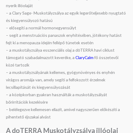
nyerik illóolaját
– a Clary Sage- Muskotályzsálya az egyik legerőteljesebb nyugtató
és kiegyensúlyozó hatású
– elősegíti a normál hormonegyensúlyt
– segít a menstruációs panaszok enyhítésében, jótékony hatást
fejt ki a menopauza idején fellépő tünetek esetén
– a muskotályzsálya esszenciális olaj a dōTERRA havi ciklust
támogató szabadalmazott keveréke, a
ClaryCalm
fő összetevői
közé tartozik
– a muskotályzsályának kellemes, gyógynövényes és enyhén
virágos aromája van, amely segíti a felfokozott érzelmek
lecsillapítását és kiegyensúlyozását
– a középkorban gyakran használták a muskotályzsályát
bőrirritációk kezelésére
– belélegezve kellemesen ellazít, amivel nagyszerűen előkészíti a
pihentető éjszakai alvást
A doTERRA Muskotályzsálya illóolaj