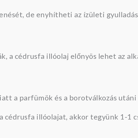
nését, de enyhítheti az ízületi gyulladás
, a cédrusfa illóolaj előnyös lehet az al
 miatt a parfümök és a borotválkozás után
cédrusfa illóolajat, akkor tegyünk 1-1 