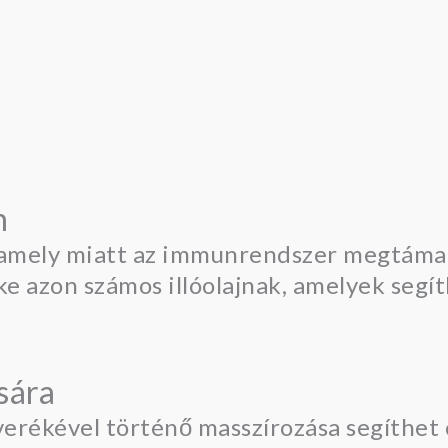
n
, amely miatt az immunrendszer megtámad
ke azon számos illóolajnak, amelyek segít
ására
everékével történő masszírozása segíthe