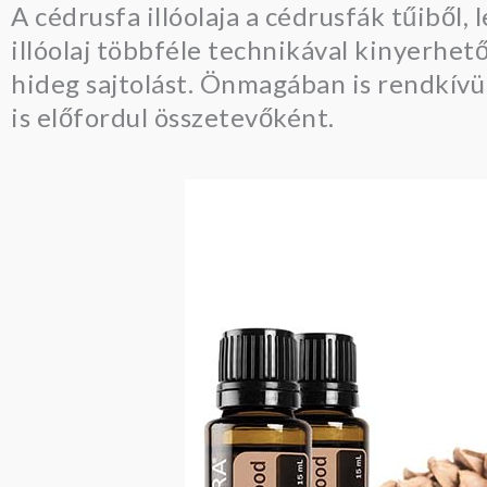
A cédrusfa illóolaja a cédrusfák tűiből,
illóolaj többféle technikával kinyerhető,
hideg sajtolást. Önmagában is rendkív
is előfordul összetevőként.