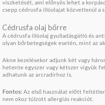
viszketését, ami előnyös lehet a korpá
csepp cédrusfa illóolajat közvetlenül 
Cédrusfa olaj bőrre
A cédrusfa illóolaj gyulladásgátló és an
olyan bőrbetegségek esetén, mint az ak
Akne kezelésekor adjunk két vagy három 
hetente egyszer vagy kétszer vigyük fel
adhatunk az arcradírhoz is.
Fontos:
Az első használat előtt feltétl
nem okoz túlzott allergiás reakciót.