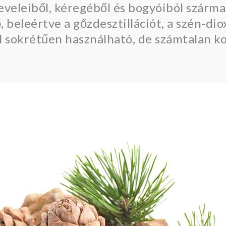
 leveleiből, kéregéből és bogyóiból szárma
 beleértve a gőzdesztillációt, a szén-diox
ül sokrétűen használható, de számtalan 