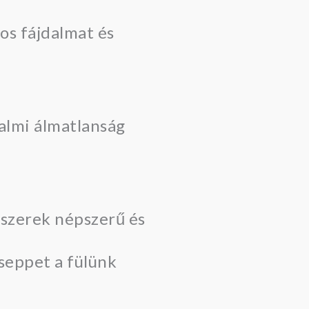
os fájdalmat és
kalmi álmatlanság
i szerek népszerű és
cseppet a fülünk