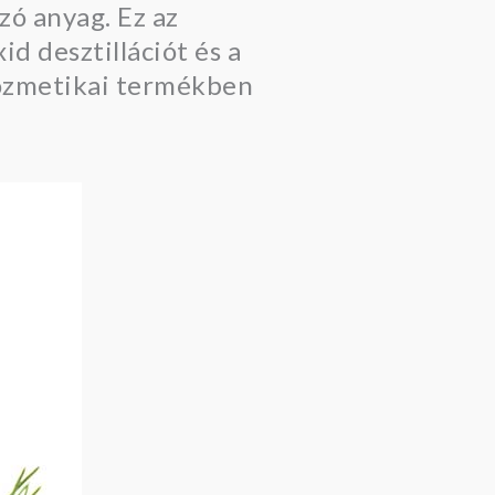
zó anyag. Ez az
id desztillációt és a
kozmetikai termékben