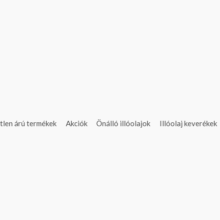
tlen árú termékek
Akciók
Önálló illóolajok
Illóolaj keverékek