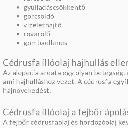
gyulladáscsökkentő
görcsoldó
vizelethajtó
rovarölő
gombaellenes
Cédrusfa illóolaj hajhullás elle
Az alopecia areata egy olyan betegség
ami hajhulláshoz vezet. A cédrusfa egyi
hajnövekedést.
Cédrusfa illóolaj a fejbőr ápol
A fejbőr cédrusfaolaj és hordozóolaj k