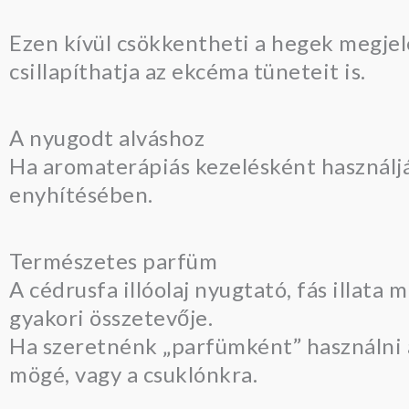
Ezen kívül csökkentheti a hegek megjele
csillapíthatja az ekcéma tüneteit is.
A nyugodt alváshoz
Ha aromaterápiás kezelésként használják
enyhítésében.
Természetes parfüm
A cédrusfa illóolaj nyugtató, fás illata
gyakori összetevője.
Ha szeretnénk „parfümként” használni a 
mögé, vagy a csuklónkra.