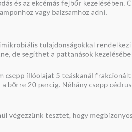
sodás és az ekcémás fejbőr kezelésében. 
a samponhoz vagy balzsamhoz adni.
timikrobiális tulajdonságokkal rendelkezi
ne, de segíthet a pattanások kezelésében
csepp illóolajat 5 teáskanál frakcionált
 a bőrre 20 percig. Néhány csepp cédrusfa
enül végezzünk tesztet, hogy megbizonyos