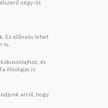
Célszerű négy-öt
k. Ez előnyös lehet
 is.
 kókuszolajhoz, és
 illóolajat is
odjunk arról, hogy