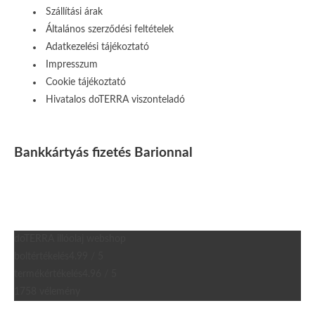
Szállítási árak
Általános szerződési feltételek
Adatkezelési tájékoztató
Impresszum
Cookie tájékoztató
Hivatalos doTERRA viszonteladó
Bankkártyás fizetés Barionnal
doTERRA illóolaj webshop
boltértékelés
4.99 / 5
termékértékelés
4.96 / 5
1758 vélemény