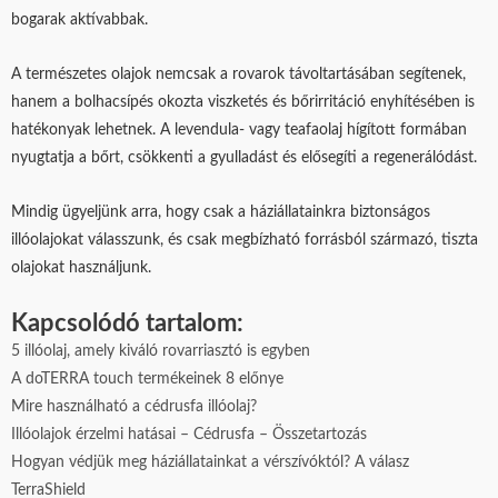
bogarak aktívabbak.
A természetes olajok nemcsak a rovarok távoltartásában segítenek,
hanem a bolhacsípés okozta viszketés és bőrirritáció enyhítésében is
hatékonyak lehetnek. A levendula- vagy teafaolaj hígított formában
nyugtatja a bőrt, csökkenti a gyulladást és elősegíti a regenerálódást.
Mindig ügyeljünk arra, hogy csak a háziállatainkra biztonságos
illóolajokat válasszunk, és csak megbízható forrásból származó, tiszta
olajokat használjunk.
Kapcsolódó tartalom:
5 illóolaj, amely kiváló rovarriasztó is egyben
A doTERRA touch termékeinek 8 előnye
Mire használható a cédrusfa illóolaj?
Illóolajok érzelmi hatásai – Cédrusfa – Összetartozás
Hogyan védjük meg háziállatainkat a vérszívóktól? A válasz
TerraShield