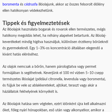
borsmenta
és
cédrusfa
illóolajunk, akkor az összes felsorolt élőlény
ellen hatékonyan védekezhetünk.
Tippek és figyelmeztetések
Az illóolajok használata bogarak és rovarok ellen természetes, mégis
hatékony megoldás lehet, ha néhány alapelvet betartunk. Az illóolaj-
keverékeket mindig hígítva használjuk, különösen érzékeny bőrűeknél
és gyermekeknél. Egy 1–3%-os koncentráció általában elegendő a
kívánt hatás eléréséhez.
Az olajok nemcsak a bőrön, hanem párologtatva vagy permet
formájában is segíthetnek. Keverjünk el 100 ml vízben 5–10 csepp
természetes illóolajat (például citronella, levendula vagy borsmenta),
és fújjuk be vele az ablakkereteket, ajtókat, teraszt vagy akár a
háziállatok fekhelyének környékét is.
Az illóolajok hatása sem végtelen, ezért időnként újra kell alkalmazni
őket, főleg nyári hónapokban, eső után vagy alkonyatkor, amikor a