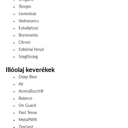
Tömjén
Levendula
Vadnarancs
Eukaliptusz
Borsmenta
Citrom
Szibériai fenyő
Szegfűszeg
Illóolaj keverékek
Deep Blue
Air
AromaTouch®
Balance
On Guard
Past Tense
MetaPWR
ZenGest