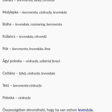
Darázs –
borsmenta, fahéj, citromfű
Molylepke –
borsmenta, cédrusfa, levendula
Bolha –
levendula, rozmaring, borsmenta
Kullancs –
levendula, citromfű
Pók –
borsmenta, levendula, lime
Ágyi poloska –
cédrusfa, szibériai fenyő
Csótány –
fahéj, cédrusfa, levendula
Tetű –
borsmenta cédrusfa
Poloska –
cédrusfa
Összességében elmondható, hogy ha van otthon
levendula
,