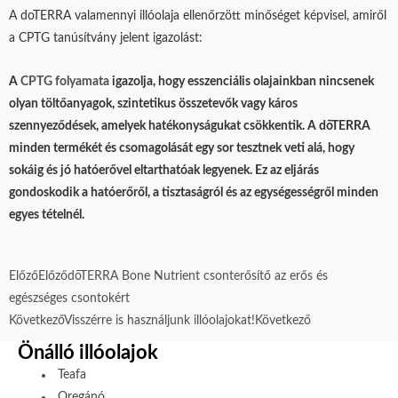
A doTERRA valamennyi illóolaja ellenőrzött minőséget képvisel, amiről
a CPTG tanúsítvány jelent igazolást:
A
CPTG folyamata
igazolja, hogy esszenciális olajainkban nincsenek
olyan töltőanyagok, szintetikus összetevők vagy káros
szennyeződések, amelyek hatékonyságukat csökkentik. A dōTERRA
minden termékét és csomagolását egy sor tesztnek veti alá, hogy
sokáig és jó hatóerővel eltarthatóak legyenek. Ez az eljárás
gondoskodik a hatóerőről, a tisztaságról és az egységességről minden
egyes tételnél.
Előző
Előző
dōTERRA Bone Nutrient csonterősítő az erős és
egészséges csontokért
Következő
Visszérre is használjunk illóolajokat!
Következő
Önálló illóolajok
Teafa
Oregánó