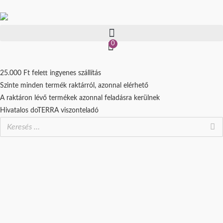
Skip
to
content
0
25.000 Ft felett ingyenes szállítás
Szinte minden termék raktárról, azonnal elérhető
A raktáron lévő termékek azonnal feladásra kerülnek
Hivatalos doTERRA viszonteladó