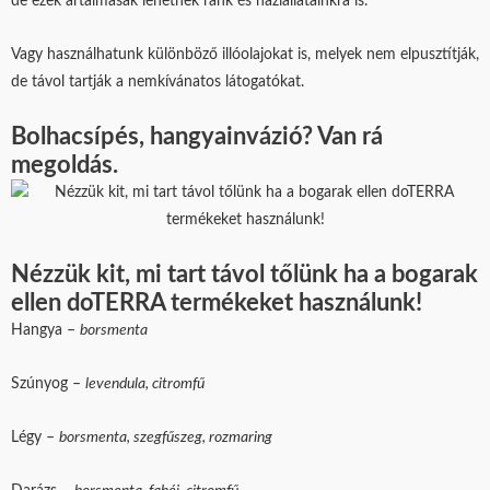
de ezek ártalmasak lehetnek ránk és háziállatainkra is.
Vagy használhatunk különböző illóolajokat is, melyek nem elpusztítják,
de távol tartják a nemkívánatos látogatókat.
Bolhacsípés, hangyainvázió? Van rá
megoldás.
Nézzük kit, mi tart távol tőlünk ha a bogarak
ellen doTERRA termékeket használunk!
Hangya –
borsmenta
Szúnyog –
levendula, citromfű
Légy –
borsmenta, szegfűszeg, rozmaring