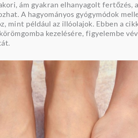
ori, ám gyakran elhanyagolt fertőzés, a
ozhat. A hagyományos gyógymódok melle
, mint például az illóolajok. Ebben a ci
a körömgomba kezelésére, figyelembe vé
át.