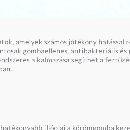
natok, amelyek számos jótékony hatással 
osak gombaellenes, antibakteriális és 
rendszeres alkalmazása segíthet a fertőzé
ban.
eghatékonyabb illóolaj a körömgomba kez