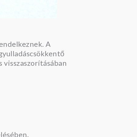
rendelkeznek. A
gyulladáscsökkentő
s visszaszorításában
elésében.