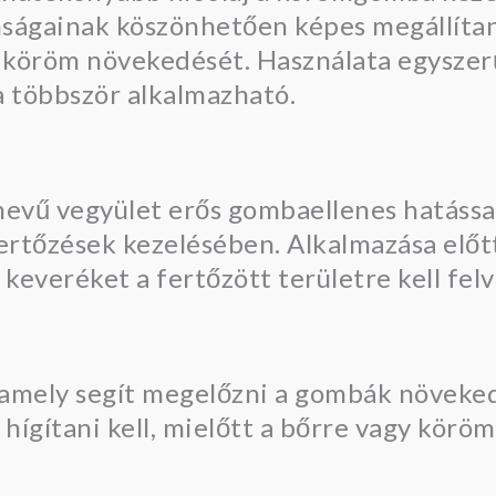
nságainak köszönhetően képes megállítan
s köröm növekedését. Használata egyszerű
 többször alkalmazható.
nevű vegyület erős gombaellenes hatással
rtőzések kezelésében. Alkalmazása előtt 
 keveréket a fertőzött területre kell felv
, amely segít megelőzni a gombák növeked
s hígítani kell, mielőtt a bőrre vagy körö