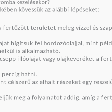
mgomba kezelésekor?
ekében kövessük az alábbi lépéseket:
 fertőzött területet meleg vízzel és szap
ajat hígítsuk fel hordozóolajjal, mint pél
nélkül is alkalmazható.
 csepp illóolajat vagy olajkeveréket a fe
0 percig hatni.
t célszerű az elhalt részeket egy reszel
eljük meg a folyamatot addig, amíg a fer