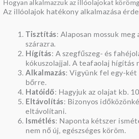
Hogyan alkalmazzuk az illóolajokat körö
Az illóolajok hatékony alkalmazása érd
Tisztítás
: Alaposan mossuk meg a
szárazra.
Hígítás
: A szegfűszeg- és fahéjol
kókuszolajjal. A teafaolaj hígítás 
Alkalmazás
: Vigyünk fel egy-két
bőrre.
Hatóidő
: Hagyjuk az olajat kb. 1
Eltávolítás
: Bizonyos időközönkén
eltávolítani.
Ismétlés
: Naponta kétszer ismét
nem nő új, egészséges köröm.