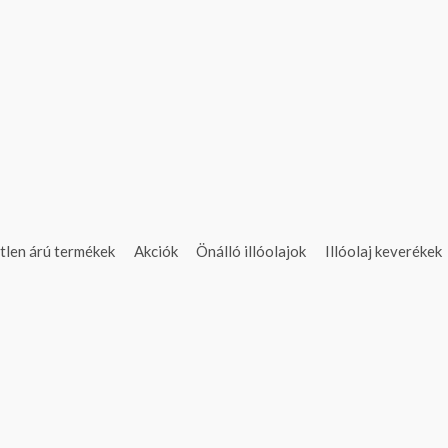
tlen árú termékek
Akciók
Önálló illóolajok
Illóolaj keverékek