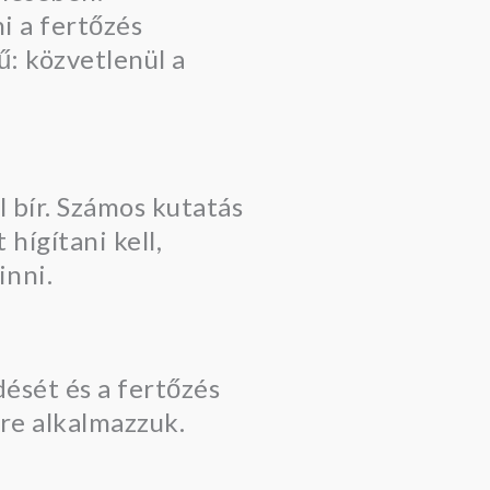
i a fertőzés
: közvetlenül a
 bír. Számos kutatás
hígítani kell,
inni.
ését és a fertőzés
mre alkalmazzuk.