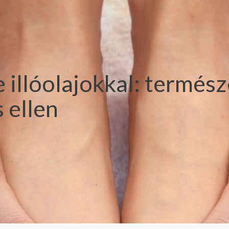
illóolajokkal: termész
 ellen