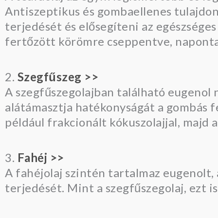
Antiszeptikus és gombaellenes tulajdo
terjedését és elősegíteni az egészsége
fertőzött körömre cseppentve, naponta
2.
Szegfűszeg >>
A szegfűszegolajban található eugenol 
alátámasztja hatékonyságát a gombás fe
például frakcionált kókuszolajjal, majd a
3.
Fahéj >>
A fahéjolaj szintén tartalmaz eugenolt
terjedését. Mint a szegfűszegolaj, ezt i