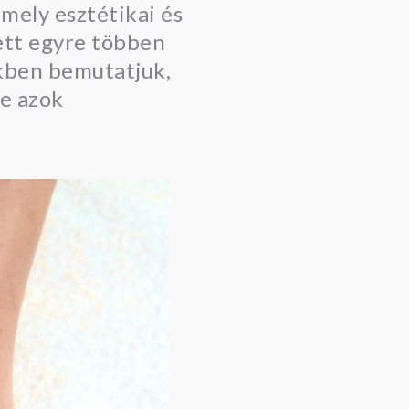
mely esztétikai és
tt egyre többen
kkben bemutatjuk,
ve azok