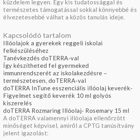
küzdelem legyen. Egy kis tudatossággal és
természetes támogatással sokkal könnyebbé és
élvezetesebbé válhat a közös tanulás ideje.
Kapcsolódó tartalom
Illóolajok a gyerekek reggeli iskolai
felkészüléséhez
Tanévkezdés doTERRA-val
Így készítheted fel gyermeked
immunrendszerét az iskolakezdésre –
természetesen, doTERRA-val
doTERRA InTune esszenciális illóolaj keverék-
Figyelmet segítő keverék 10 ml golyós
kiszerelés
doTERRA Rozmaring Illóolaj- Rosemary 15 ml
A doTERRA valamennyi illóolaja ellenőrzött
minőséget képvisel, amiről a CPTG tanúsítvány
jelent igazolást: