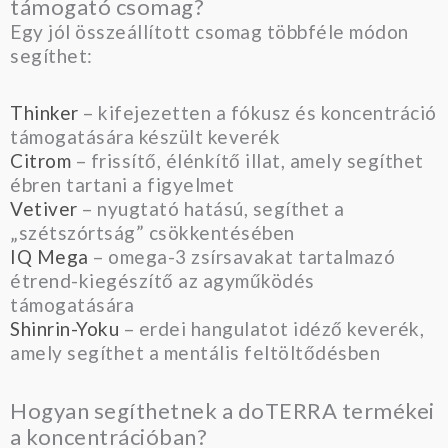
támogató csomag?
Egy jól összeállított csomag többféle módon
segíthet:
Thinker
– kifejezetten a fókusz és koncentráció
támogatására készült keverék
Citrom
– frissítő, élénkítő illat, amely segíthet
ébren tartani a figyelmet
Vetiver
– nyugtató hatású, segíthet a
„szétszórtság” csökkentésében
IQ Mega
– omega-3 zsírsavakat tartalmazó
étrend-kiegészítő az agyműködés
támogatására
Shinrin-Yoku
– erdei hangulatot idéző keverék,
amely segíthet a mentális feltöltődésben
Hogyan segíthetnek a doTERRA termékei
a koncentrációban?