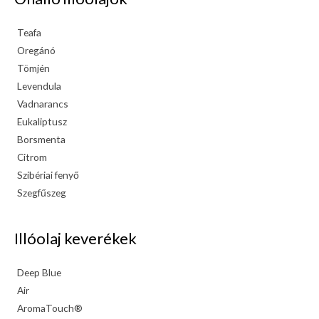
Teafa
Oregánó
Tömjén
Levendula
Vadnarancs
Eukaliptusz
Borsmenta
Citrom
Szibériai fenyő
Szegfűszeg
Illóolaj keverékek
Deep Blue
Air
AromaTouch®