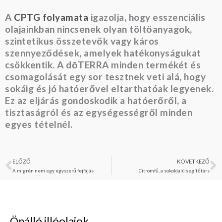
A
CPTG folyamata
igazolja, hogy esszenciális
olajainkban nincsenek olyan töltőanyagok,
szintetikus összetevők vagy káros
szennyeződések, amelyek hatékonyságukat
csökkentik. A dōTERRA minden termékét és
csomagolását egy sor tesztnek veti alá, hogy
sokáig és jó hatóerővel eltarthatóak legyenek.
Ez az eljárás gondoskodik a hatóerőről, a
tisztaságról és az egységességről minden
egyes tételnél.
ELŐZŐ
KÖVETKEZŐ
Előző
K
A migrén nem egy egyszerű fejfájás
Citromfű, a sokoldalú segítőtárs
Önálló illóolajok