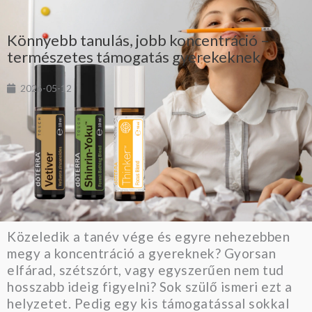
Könnyebb tanulás, jobb koncentráció –
természetes támogatás gyerekeknek
2026-05-12
Közeledik a tanév vége és egyre nehezebben
megy a koncentráció a gyereknek? Gyorsan
elfárad, szétszórt, vagy egyszerűen nem tud
hosszabb ideig figyelni? Sok szülő ismeri ezt a
helyzetet. Pedig egy kis támogatással sokkal