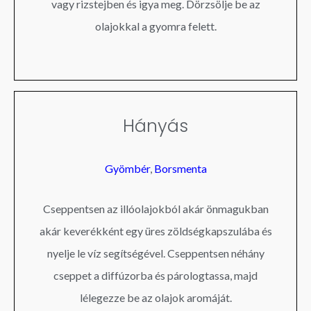
vagy rizstejben és igya meg. Dörzsölje be az
olajokkal a gyomra felett.
Hányás
Gyömbér
,
Borsmenta
Cseppentsen az illóolajokból akár önmagukban
akár keverékként egy üres zöldségkapszulába és
nyelje le víz segítségével. Cseppentsen néhány
cseppet a diffúzorba és párologtassa, majd
lélegezze be az olajok aromáját.