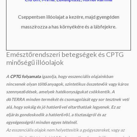
Cseppentsen illóolajat a kezére, majd gyengéden
masszírozza a has környékére és a lábfejekre.
Emésztőrendszeri betegségek és CPTG
minőségű illóolajok
A
CPTG folyamata
igazolja, hogy esszenciális olajainkban
nincsenek olyan töltőanyagok, szintetikus összetevők vagy káros
szennyeződések, amelyek hatékonyságukat csökkentik. A
dōTERRA minden termékét és csomagolását egy sor tesztnek veti
alá, hogy sokáig és jó hatóerővel eltarthatóak legyenek. Ez az
eljárás gondoskodik a hatóerőről,
a tisztaságról és az
egységességről minden egyes tételnél.
Az esszenciális olajok nem helyettesítik a gyógyszereket, vagy az