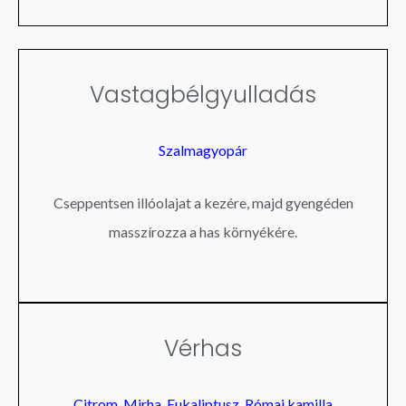
Vastagbélgyulladás
Szalmagyopár
Cseppentsen illóolajat a kezére, majd gyengéden
masszírozza a has környékére.
Vérhas
Citrom
,
Mirha
,
Eukaliptusz,
Római kamilla