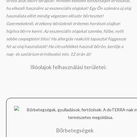
orvos által előírt terápiát! Minden esetben konzultáljon orvosával,
ha elkezdi használni az esszenciális olajokat! Egy Ön számára új olaj
használata előtt mindig végezzen először bőrtesztet!
Gyermekeknél, érzékeny bőrűeknél érdemes hordozó olajban
hígítva bőrre kenni. Az esszenciális olajokat szembe, fülbe, nyílt
sebbe csepegtetni tilos! Ha allergiás reakciót tapasztal függessze
fel az olaj használatát! Ha citrusféléket használ bőrön, kerülje a
nap- és szolárium érintkezést min. 12 órán át!
Illóolajok felhasználási területei:
Bőrbetegségek