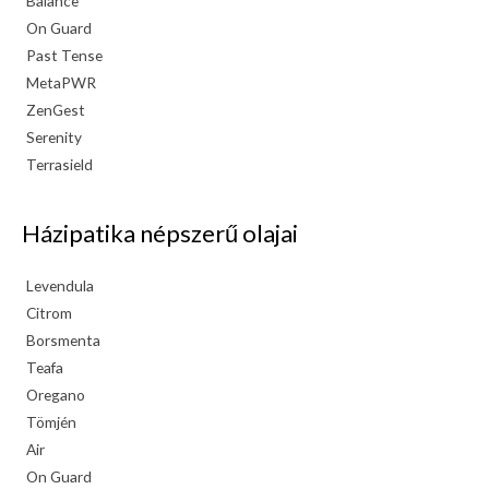
Balance
On Guard
Past Tense
MetaPWR
ZenGest
Serenity
Terrasield
Házipatika népszerű olajai
Levendula
Citrom
Borsmenta
Teafa
Oregano
Tömjén
Air
On Guard