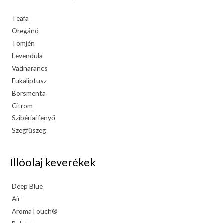
Teafa
Oregánó
Tömjén
Levendula
Vadnarancs
Eukaliptusz
Borsmenta
Citrom
Szibériai fenyő
Szegfűszeg
Illóolaj keverékek
Deep Blue
Air
AromaTouch®