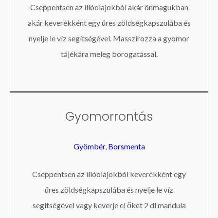
Cseppentsen az illóolajokból akár önmagukban
akár keverékként egy üres zöldségkapszulába és
nyelje le víz segítségével. Masszírozza a gyomor
tájékára meleg borogatással.
Gyomorrontás
Gyömbér
,
Borsmenta
Cseppentsen az illóolajokból keverékként egy
üres zöldségkapszulába és nyelje le víz
segítségével vagy keverje el őket 2 dl mandula