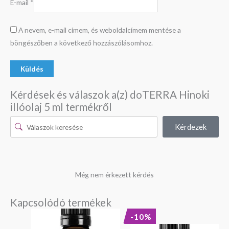
E-mail
*
A nevem, e-mail címem, és weboldalcímem mentése a
böngészőben a következő hozzászólásomhoz.
Kérdések és válaszok a(z) doTERRA Hinoki
illóolaj 5 ml termékről
Kérdezek
Még nem érkezett kérdés
Kapcsolódó termékek
Original
Current
-10%
price
price
was:
is: