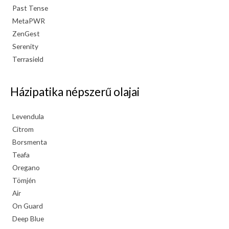
Past Tense
MetaPWR
ZenGest
Serenity
Terrasield
Házipatika népszerű olajai
Levendula
Citrom
Borsmenta
Teafa
Oregano
Tömjén
Air
On Guard
Deep Blue