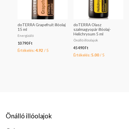
doTERRA Grapefruit illóolaj
doTERRA Olasz
15 ml
szalmagyopár illóolaj-
Helichrysum 5 ml
Energizáló
Önálló illóolajok
10 790
Ft
45 490
Ft
Értékelés:
4.92
/ 5
Értékelés:
5.00
/ 5
Önálló illóolajok