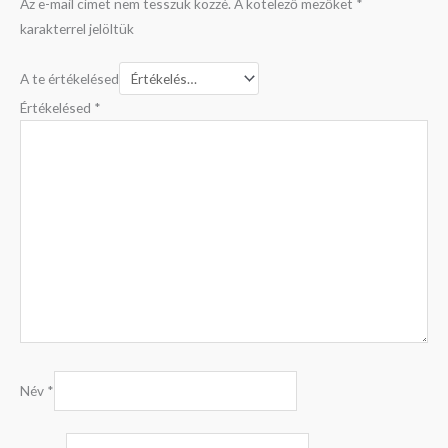
Az e-mail címet nem tesszük közzé.
A kötelező mezőket
*
karakterrel jelöltük
A te értékelésed
Értékelésed
*
Név
*