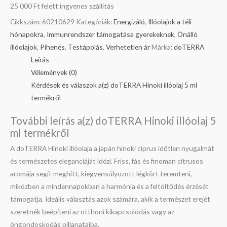
25 000 Ft felett ingyenes szállítás
Cikkszám:
60210629
Kategóriák:
Energizáló
,
Illóolajok a téli
hónapokra
,
Immunrendszer támogatása gyerekeknek
,
Önálló
illóolajok
,
Pihenés
,
Testápolás
,
Verhetetlen ár
Márka:
doTERRA
Leírás
Vélemények (0)
Kérdések és válaszok a(z) doTERRA Hinoki illóolaj 5 ml
termékről
További leírás a(z) doTERRA Hinoki illóolaj 5
ml termékről
A doTERRA Hinoki illóolaja a japán hinoki ciprus időtlen nyugalmát
és természetes eleganciáját idézi. Friss, fás és finoman citrusos
aromája segít meghitt, kiegyensúlyozott légkört teremteni,
miközben a mindennapokban a harmónia és a feltöltődés érzését
támogatja. Ideális választás azok számára, akik a természet erejét
szeretnék beépíteni az otthoni kikapcsolódás vagy az
öngondoskodás pillanataiba.