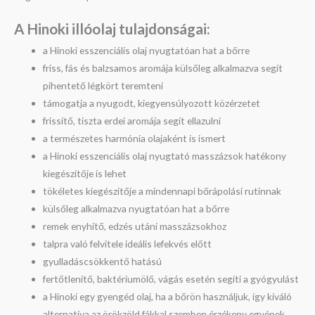
A Hinoki illóolaj tulajdonságai:
a Hinoki esszenciális olaj nyugtatóan hat a bőrre
friss, fás és balzsamos aromája külsőleg alkalmazva segít
pihentető légkört teremteni
támogatja a nyugodt, kiegyensúlyozott közérzetet
frissítő, tiszta erdei aromája segít ellazulni
a természetes harmónia olajaként is ismert
a Hinoki esszenciális olaj nyugtató masszázsok hatékony
kiegészítője is lehet
tökéletes kiegészítője a mindennapi bőrápolási rutinnak
külsőleg alkalmazva nyugtatóan hat a bőrre
remek enyhítő, edzés utáni masszázsokhoz
talpra való felvitele ideális lefekvés előtt
gyulladáscsökkentő hatású
fertőtlenítő, baktériumölő, vágás esetén segíti a gyógyulást
a Hinoki egy gyengéd olaj, ha a bőrön használjuk, így kiváló
alternatíva az örökzöld fákkal szemben érzékeny egyének