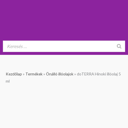
Kezdőlap
»
Termékek
»
Önálló illóolajok
»
doTERRA Hinoki illóolaj 5
ml
Verhetetlen ár