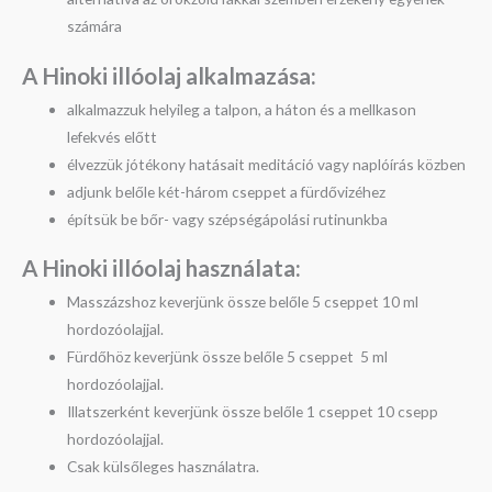
számára
A Hinoki illóolaj alkalmazása:
alkalmazzuk helyileg a talpon, a háton és a mellkason
lefekvés előtt
élvezzük jótékony hatásait meditáció vagy naplóírás közben
adjunk belőle két-három cseppet a fürdővizéhez
építsük be bőr- vagy szépségápolási rutinunkba
A Hinoki illóolaj használata:
Masszázshoz keverjünk össze belőle 5 cseppet 10 ml
hordozóolajjal.
Fürdőhöz keverjünk össze belőle 5 cseppet 5 ml
hordozóolajjal.
Illatszerként keverjünk össze belőle 1 cseppet 10 csepp
hordozóolajjal.
Csak külsőleges használatra.