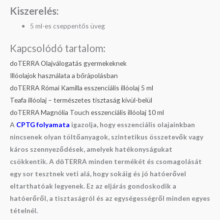
Kiszerelés:
5 ml-es cseppentős üveg
Kapcsolódó tartalom:
doTERRA Olajválogatás gyermekeknek
Illóolajok használata a bőrápolásban
doTERRA Római Kamilla esszenciális illóolaj 5 ml
Teafa illóolaj – természetes tisztaság kívül-belül
doTERRA Magnólia Touch esszenciális illóolaj 10 ml
A
CPTG folyamata
igazolja, hogy esszenciális olajainkban
nincsenek olyan töltőanyagok, szintetikus összetevők vagy
káros szennyeződések, amelyek hatékonyságukat
csökkentik. A dōTERRA minden termékét és csomagolását
egy sor tesztnek veti alá, hogy sokáig és jó hatóerővel
eltarthatóak legyenek. Ez az eljárás gondoskodik a
hatóerőről, a tisztaságról és az egységességről minden egyes
tételnél.