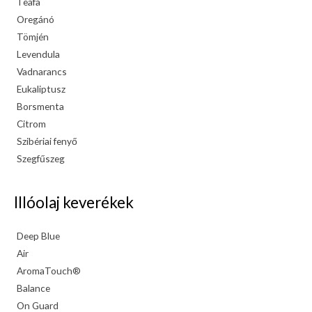
Teafa
Oregánó
Tömjén
Levendula
Vadnarancs
Eukaliptusz
Borsmenta
Citrom
Szibériai fenyő
Szegfűszeg
Illóolaj keverékek
Deep Blue
Air
AromaTouch®
Balance
On Guard