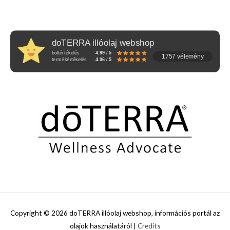
doTERRA illóolaj webshop
boltértékelés
4.99 / 5
1757 vélemény
termékértékelés
4.96 / 5
Copyright © 2026
doTERRA illóolaj webshop, információs portál az
olajok használatáról
|
Credits