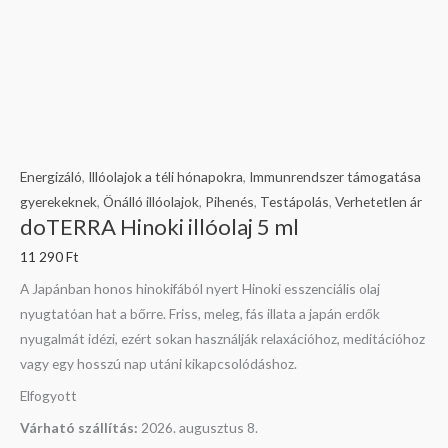
Energizáló
,
Illóolajok a téli hónapokra
,
Immunrendszer támogatása
gyerekeknek
,
Önálló illóolajok
,
Pihenés
,
Testápolás
,
Verhetetlen ár
doTERRA Hinoki illóolaj 5 ml
11 290
Ft
A Japánban honos hinokifából nyert Hinoki esszenciális olaj
nyugtatóan hat a bőrre. Friss, meleg, fás illata a japán erdők
nyugalmát idézi, ezért sokan használják relaxációhoz, meditációhoz
vagy egy hosszú nap utáni kikapcsolódáshoz.
Elfogyott
Várható szállítás:
2026. augusztus 8.