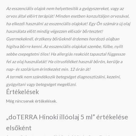
Az esszenciális olajok nem helyettesítik a gyógyszereket, vagy az
orvos által előírt terápiát! Minden esetben konzultáljon orvosával,
ha elkezdi használni az esszenciális olajokat! Egy Ön számára új olaj
használata előtt mindig végezzen először bőrtesztet!
Gyermekeknél, érzékeny bőrűeknél érdemes hordozó olajban
hígítva bőrre kenni. Az esszenciális olajokat szembe, fülbe, nyílt
sebbe csepegtetni tilos! Ha allergiás reakciót tapasztal függessze
fel az olaj használatát! Ha citrusféléket használ bőrön, kerülje a
nap- és szolárium érintkezést min. 12 órán át!
A termék nem szándékozik betegséget diagnosztizálni, kezelni,
gyógyítani vagy betegséget megelőzni.
Értékelések
Még nincsenek értékelések.
„doTERRA Hinoki illóolaj 5 ml” értékelése
elsőként