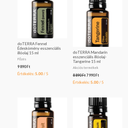
8
7
890 Ft.
990 Ft.
doTERRA Fennel
Édeskömény esszenciális
doTERRA Mandarin
illóolaj 15 ml
esszenciális illóolaj-
Főzés
Tangerine 15 ml
9 890
Ft
Akciós termékek
Értékelés:
5.00
/ 5
8 890
Ft
7 990
Ft
Értékelés:
5.00
/ 5