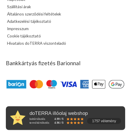
Szállítási árak
Általános szerződési feltételek
Adatkezelési tájékoztató
Impresszum
Cookie tájékoztató
Hivatalos doTERRA viszonteladó
Bankkártyás fizetés Barionnal
doTERRA illóolaj webshop
boltértékelés
4.99 / 5
1757 vélemény
termékértékelés
4.96 / 5