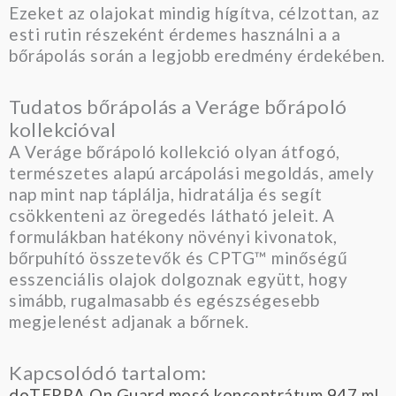
Ezeket az olajokat mindig hígítva, célzottan, az
esti rutin részeként érdemes használni a a
bőrápolás során a legjobb eredmény érdekében.
Tudatos bőrápolás a Veráge bőrápoló
kollekcióval
A Veráge bőrápoló kollekció olyan átfogó,
természetes alapú arcápolási megoldás, amely
nap mint nap táplálja, hidratálja és segít
csökkenteni az öregedés látható jeleit. A
formulákban hatékony növényi kivonatok,
bőrpuhító összetevők és CPTG™ minőségű
esszenciális olajok dolgoznak együtt, hogy
simább, rugalmasabb és egészségesebb
megjelenést adjanak a bőrnek.
Kapcsolódó tartalom:
doTERRA On Guard mosó koncentrátum 947 ml