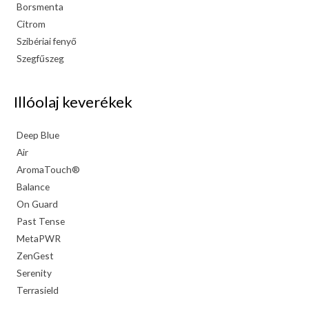
Borsmenta
Citrom
Szibériai fenyő
Szegfűszeg
Illóolaj keverékek
Deep Blue
Air
AromaTouch®
Balance
On Guard
Past Tense
MetaPWR
ZenGest
Serenity
Terrasield