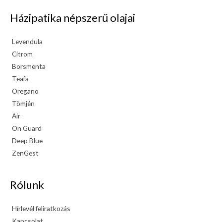
Házipatika népszerű olajai
Levendula
Citrom
Borsmenta
Teafa
Oregano
Tömjén
Air
On Guard
Deep Blue
ZenGest
Rólunk
Hírlevél feliratkozás
Kapcsolat