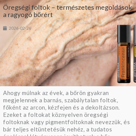
Öregségi foltok – természetes megoldások
a ragyogó bőrért
2026-02-26
Ahogy múlnak az évek, a bőrön gyakran
megjelennek a barnás, szabálytalan foltok,
főként az arcon, kézfejen és a dekoltázson.
Ezeket a foltokat köznyelven öregségi
foltoknak vagy pigmentfoltoknak nevezzük, és
bár teljes eltüntetésük nehéz, a tudatos