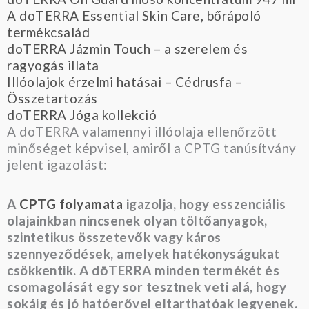
A doTERRA Essential Skin Care, bőrápoló
termékcsalád
doTERRA Jázmin Touch – a szerelem és
ragyogás illata
Illóolajok érzelmi hatásai – Cédrusfa –
Összetartozás
doTERRA Jóga kollekció
A doTERRA valamennyi illóolaja ellenőrzött
minőséget képvisel, amiről a CPTG tanúsítvány
jelent igazolást:
A
CPTG folyamata
igazolja, hogy esszenciális
olajainkban nincsenek olyan töltőanyagok,
szintetikus összetevők vagy káros
szennyeződések, amelyek hatékonyságukat
csökkentik. A dōTERRA minden termékét és
csomagolását egy sor tesztnek veti alá, hogy
sokáig és jó hatóerővel eltarthatóak legyenek.