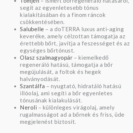
Tömjén
– ismert bőrregeneráló hatásáról,
segít az egyenletesebb tónus
kialakításában és a finom ráncok
csökkentésében.
Salubelle
– a doTERRA luxus anti-aging
keveréke, amely célzottan támogatja az
érettebb bőrt, javítja a feszességet és az
egységes bőrtónust.
Olasz szalmagyopár
– kiemelkedő
regeneráló hatású, támogatja a bőr
megújulását, a foltok és hegek
halványodását.
Szantálfa
– nyugtató, hidratáló hatású
illóolaj, ami segíti a bőr egyenletes
tónusának kialakulását.
Neroli
– különleges virágolaj, amely
rugalmasságot ad a bőrnek és friss, üde
megjelenést biztosít.