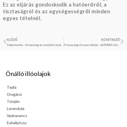
Ez az eljárás gondoskodik a hatóerőről, a
tisztaságról és az egységességről minden
egyes tételnél.
ELŐZŐ
KÖVETKEZŐ
Előző
K
Fodormenta – frissesség és mentális lendület természetesen
Frissesség citrusos illattal – doTERRA Citrus Bliss szappan
Önálló illóolajok
Teafa
Oregánó
Tömjén
Levendula
Vadnarancs
Eukaliptusz