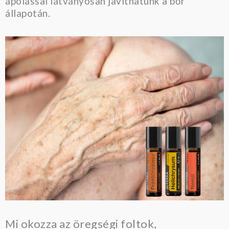
ápolással látványosan javíthatunk a bőr
állapotán.
Mi okozza az öregségi foltok,