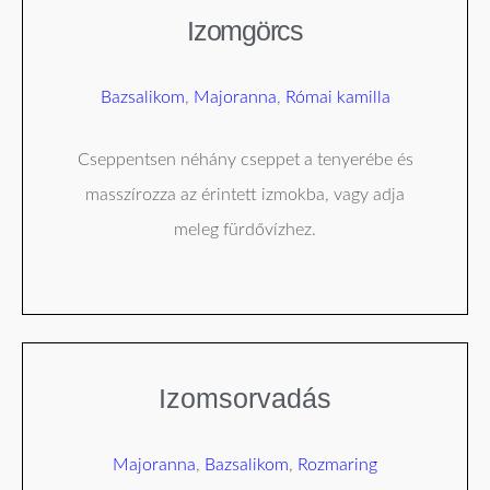
Izomgörcs
Bazsalikom
,
Majoranna
,
Római kamilla
Cseppentsen néhány cseppet a tenyerébe és
masszírozza az érintett izmokba, vagy adja
meleg fürdővízhez.
Izomsorvadás
Majoranna
,
Bazsalikom
,
Rozmaring