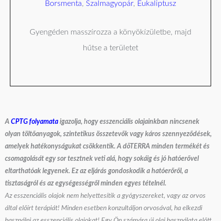
Borsmenta
,
Szalmagyopár
,
Eukaliptusz
Gyengéden masszírozza a könyökízületbe, majd
hűtse a területet
A
CPTG folyamata
igazolja, hogy esszenciális olajainkban nincsenek
olyan töltőanyagok, szintetikus összetevők vagy káros szennyeződések,
amelyek hatékonyságukat csökkentik. A dōTERRA minden termékét és
csomagolását egy sor tesztnek veti alá, hogy sokáig és jó hatóerővel
eltarthatóak legyenek. Ez az eljárás gondoskodik a hatóerőről,
a
tisztaságról és az egységességről minden egyes tételnél.
Az esszenciális olajok nem helyettesítik a gyógyszereket, vagy az orvos
által előírt terápiát! Minden esetben konzultáljon orvosával, ha elkezdi
használni az esszenciális olajokat! Egy Ön számára új olaj használata előtt