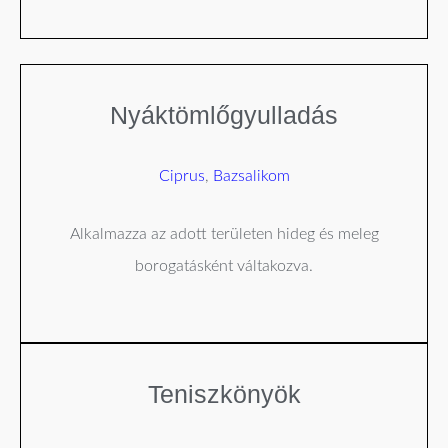
Nyáktömlőgyulladás
Ciprus
,
Bazsalikom
Alkalmazza az adott területen hideg és meleg
borogatásként váltakozva.
Teniszkönyök