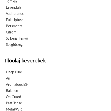
Tömjén
Levendula
Vadnarancs
Eukaliptusz
Borsmenta
Citrom
Szibériai fenyő
Szegfűszeg
Illóolaj keverékek
Deep Blue
Air
AromaTouch®
Balance
On Guard
Past Tense
MetaPWR