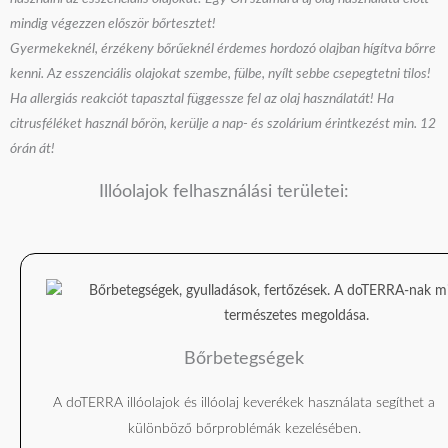
mindig végezzen először bőrtesztet!
Gyermekeknél, érzékeny bőrűeknél érdemes hordozó olajban hígítva bőrre
kenni. Az esszenciális olajokat szembe, fülbe, nyílt sebbe csepegtetni tilos!
Ha allergiás reakciót tapasztal függessze fel az olaj használatát! Ha
citrusféléket használ bőrön, kerülje a nap- és szolárium érintkezést min. 12
órán át!
Illóolajok felhasználási területei:
Bőrbetegségek
A doTERRA illóolajok és illóolaj keverékek használata segíthet a
különböző bőrproblémák kezelésében.