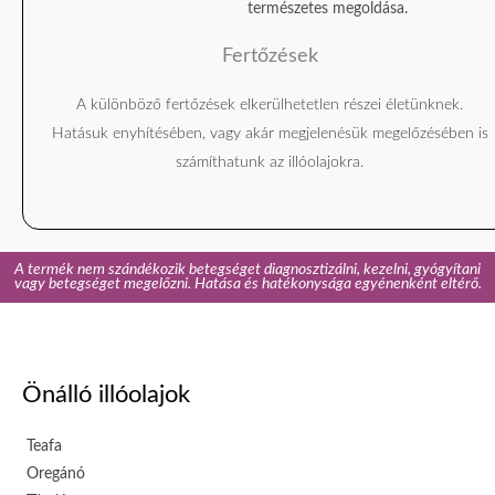
Fertőzések
A különböző fertőzések elkerülhetetlen részei életünknek.
Hatásuk enyhítésében, vagy akár megjelenésük megelőzésében is
számíthatunk az illóolajokra.
A termék nem szándékozik betegséget diagnosztizálni, kezelni, gyógyítani
vagy betegséget megelőzni. Hatása és hatékonysága egyénenként eltérő.
Önálló illóolajok
Teafa
Oregánó