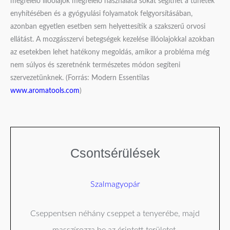
megfelelő illóolajok megfelelő használata sokat segíthet a tünetek
enyhítésében és a gyógyulási folyamatok felgyorsításában,
azonban egyetlen esetben sem helyettesítik a szakszerű orvosi
ellátást. A mozgásszervi betegségek kezelése illóolajokkal azokban
az esetekben lehet hatékony megoldás, amikor a probléma még
nem súlyos és szeretnénk természetes módon segíteni
szervezetünknek. (Forrás: Modern Essentilas
www.aromatools.com
)
Csontsérülések
Szalmagyopár
Cseppentsen néhány cseppet a tenyerébe, majd