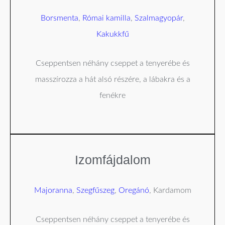
Borsmenta
,
Római kamilla
,
Szalmagyopár
,
Kakukkfű
Cseppentsen néhány cseppet a tenyerébe és
masszírozza a hát alsó részére, a lábakra és a
fenékre
Izomfájdalom
Majoranna
,
Szegfűszeg
,
Oregánó
, Kardamom
Cseppentsen néhány cseppet a tenyerébe és