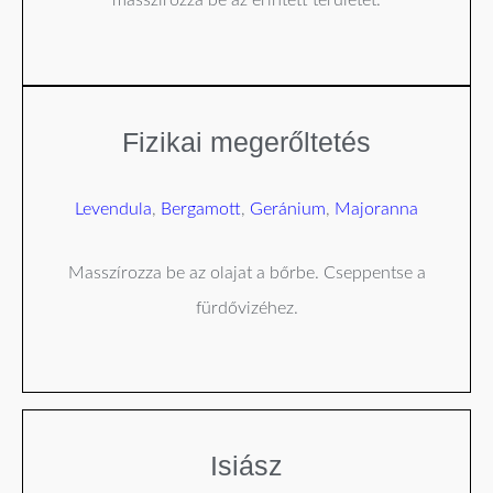
masszírozza be az érintett területet.
Fizikai megerőltetés
Levendula
,
Bergamott
,
Geránium
,
Majoranna
Masszírozza be az olajat a bőrbe. Cseppentse a
fürdővizéhez.
Isiász