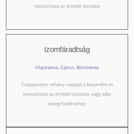
masszírozza az érintett izmokba
Izomfáradtság
Majoranna
,
Ciprus
,
Borsmenta
Cseppentsen néhány cseppet a tenyerébe és
masszírozza az érintett izmokba, vagy adja
meleg fürdővízhez.