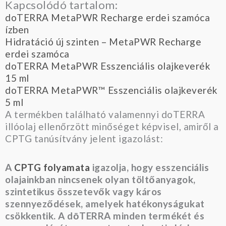
Kapcsolódó tartalom:
doTERRA MetaPWR Recharge erdei szamóca
ízben
Hidratáció új szinten – MetaPWR Recharge
erdei szamóca
doTERRA MetaPWR Esszenciális olajkeverék
15 ml
doTERRA MetaPWR™ Esszenciális olajkeverék
5 ml
A termékben található valamennyi doTERRA
illóolaj ellenőrzött minőséget képvisel, amiről a
CPTG tanúsítvány jelent igazolást:
A
CPTG folyamata
igazolja, hogy esszenciális
olajainkban nincsenek olyan töltőanyagok,
szintetikus összetevők vagy káros
szennyeződések, amelyek hatékonyságukat
csökkentik. A dōTERRA minden termékét és