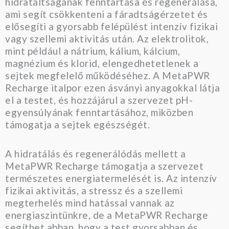
hidratáltságának fenntartása és regenerálása,
ami segít csökkenteni a fáradtságérzetet és
elősegíti a gyorsabb felépülést intenzív fizikai
vagy szellemi aktivitás után. Az elektrolitok,
mint például a nátrium, kálium, kálcium,
magnézium és klorid, elengedhetetlenek a
sejtek megfelelő működéséhez. A MetaPWR
Recharge italpor ezen ásványi anyagokkal látja
el a testet, és hozzájárul a szervezet pH-
egyensúlyának fenntartásához, miközben
támogatja a sejtek egészségét.
A hidratálás és regenerálódás mellett a
MetaPWR Recharge támogatja a szervezet
természetes energiatermelését is. Az intenzív
fizikai aktivitás, a stressz és a szellemi
megterhelés mind hatással vannak az
energiaszintünkre, de a MetaPWR Recharge
segíthet abban, hogy a test gyorsabban és