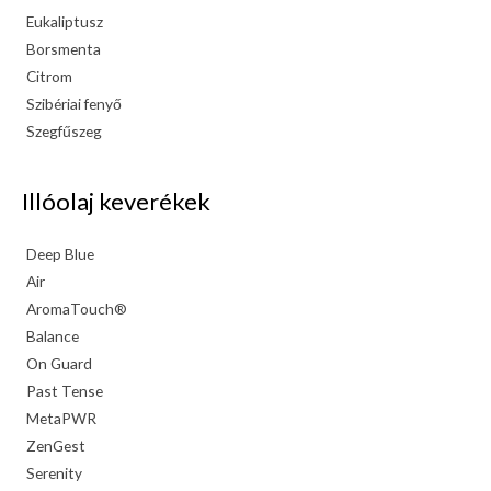
Eukaliptusz
Borsmenta
Citrom
Szibériai fenyő
Szegfűszeg
Illóolaj keverékek
Deep Blue
Air
AromaTouch®
Balance
On Guard
Past Tense
MetaPWR
ZenGest
Serenity