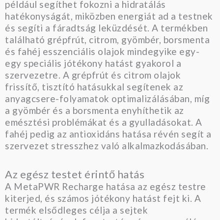
például segíthet fokozni a hidratálás
hatékonyságát, miközben energiát ad a testnek
és segíti a fáradtság leküzdését. A termékben
található grépfrút, citrom, gyömbér, borsmenta
és fahéj esszenciális olajok mindegyike egy-
egy speciális jótékony hatást gyakorol a
szervezetre. A grépfrút és citrom olajok
frissítő, tisztító hatásukkal segítenek az
anyagcsere-folyamatok optimalizálásában, míg
a gyömbér és a borsmenta enyhíthetik az
emésztési problémákat és a gyulladásokat. A
fahéj pedig az antioxidáns hatása révén segít a
szervezet stresszhez való alkalmazkodásában.
Az egész testet érintő hatás
A MetaPWR Recharge hatása az egész testre
kiterjed, és számos jótékony hatást fejt ki. A
termék elsődleges célja a sejtek