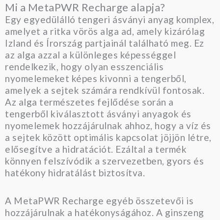
Mi a MetaPWR Recharge alapja?
Egy egyedülálló tengeri ásványi anyag komplex,
amelyet a ritka vörös alga ad, amely kizárólag
Izland és Írország partjainál található meg. Ez
az alga azzal a különleges képességgel
rendelkezik, hogy olyan esszenciális
nyomelemeket képes kivonni a tengerből,
amelyek a sejtek számára rendkívül fontosak.
Az alga természetes fejlődése során a
tengerből kiválasztott ásványi anyagok és
nyomelemek hozzájárulnak ahhoz, hogy a víz és
a sejtek között optimális kapcsolat jöjjön létre,
elősegítve a hidratációt. Ezáltal a termék
könnyen felszívódik a szervezetben, gyors és
hatékony hidratálást biztosítva.
A MetaPWR Recharge egyéb összetevői is
hozzájárulnak a hatékonyságához. A ginszeng