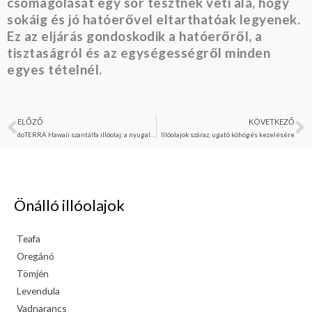
csomagolását egy sor tesztnek veti alá, hogy
sokáig és jó hatóerővel eltarthatóak legyenek.
Ez az eljárás gondoskodik a hatóerőről, a
tisztaságról és az egységességről minden
egyes tételnél.
ELŐZŐ
KÖVETKEZŐ
Előző
K
doTERRA Hawaii szantálfa illóolaj: a nyugalom és az egyensúly forrása
Illóolajok száraz, ugató köhögés kezelésére
Önálló illóolajok
Teafa
Oregánó
Tömjén
Levendula
Vadnarancs