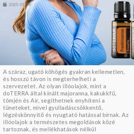
2025-01-28
A száraz, ugató köhögés gyakran kellemetlen,
és hosszú távon is megterhelheti a
szervezetet. Az olyan illóolajok, mint a
doTERRA által kínált majoranna, kakukkfű,
tömjén és Air, segíthetnek enyhíteni a
tüneteket, mivel gyulladáscsökkentő,
légzéskönnyítő és nyugtató hatással bírnak. Az
illóolajok a természetes megoldások közé
tartoznak, és mellékhatások nélkül