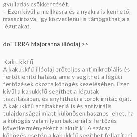
gyulladás csökkentését.
– Ezen kívül a mellkasra és a nyakra is kenhető,
masszírozva, így közvetlenül is támogathatja a
légutakat.
doTERRA Majoranna illóolaj >>
Kakukkfű
A kakukkfű illóolaj erőteljes antimikrobiális és
fertőtlenítő hatású, amely segíthet a légúti
fertőzések okozta köhögés kezelésében. Ezen
kívül a kakukkfű segíthet a légutak
tisztításában, és enyhítheti a torok irritációját.
A kakukkfű antibakteriális és antivirális
tulajdonságai miatt különösen hasznos lehet, ha
a köhögés valamilyen bakteriális fertőzés
következményeként alakult ki. A száraz
köhögés esetén a kakukkfű segíthet fellazítani