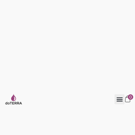
Skip
to
content
0
Verhetetlen árú termékek
Kiegészítő termékek