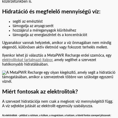
közérzetünkben is.
Hidratáció és megfelelő mennyiségű víz:
segíti az emésztést
támogatja az anyagcserét
hozzájárul a méreganyagok kiürítéséhez
támogatja az energiaszintet és a koncentrációt
Ugyanakkor vannak helyzetek, amikor a víz önmagában nem mindig
elegendő, különösen aktív életmód vagy fokozott terhelés mellett.
Ilyenkor lehet jó választás a MetaPWR Recharge erdei szamóca, egy
elektrolitokat tartalmazó italpor
, amely segíthet a szervezet
hatékonyabb hidratálásában.
Miért fontosak az elektrolitok?
A szervezet hidratációja nem csak a megivott víz mennyiségétől függ.
A víz sejtekbe jutását az elektrolit-egyensúly szabályozza.
Az elektrolitok – például: a nátrium, a kálium, a magnézium, a kalcium, a klorid fontos szerepet játszanak: