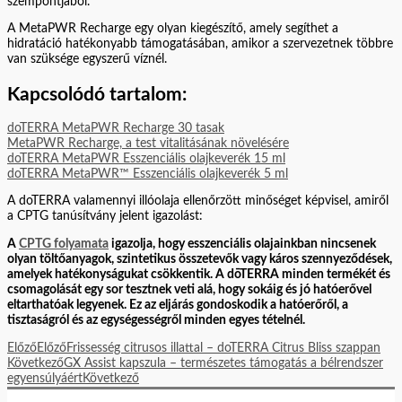
szempontjából.
A MetaPWR Recharge egy olyan kiegészítő, amely segíthet a
hidratáció hatékonyabb támogatásában, amikor a szervezetnek többre
van szüksége egyszerű víznél.
Kapcsolódó tartalom:
doTERRA MetaPWR Recharge 30 tasak
MetaPWR Recharge, a test vitalitásának növelésére
doTERRA MetaPWR Esszenciális olajkeverék 15 ml
doTERRA MetaPWR™ Esszenciális olajkeverék 5 ml
A doTERRA valamennyi illóolaja ellenőrzött minőséget képvisel, amiről
a CPTG tanúsítvány jelent igazolást:
A
CPTG folyamata
igazolja, hogy esszenciális olajainkban nincsenek
olyan töltőanyagok, szintetikus összetevők vagy káros szennyeződések,
amelyek hatékonyságukat csökkentik. A dōTERRA minden termékét és
csomagolását egy sor tesztnek veti alá, hogy sokáig és jó hatóerővel
eltarthatóak legyenek. Ez az eljárás gondoskodik a hatóerőről, a
tisztaságról és az egységességről minden egyes tételnél.
Előző
Előző
Frissesség citrusos illattal – doTERRA Citrus Bliss szappan
Következő
GX Assist kapszula – természetes támogatás a bélrendszer
egyensúlyáért
Következő