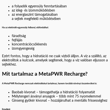
a folyadék egyensúly fenntartásában
az ideg- és izomműködésben
az energiaszint támogatásában
a sejtek megfelelő működésében
Ha az elektrolit-egyensúly felborul, előfordulhat:
fáradtság
fejfájás
koncentrációcsökkenés
izomgyengeség
Ezért fontos, hogy a hidratáció ne csak vízből álljon. A víz a szállító, az
elektrolitok a kulcsok, amelyek segítenek, hogy a víz valóban eljusson a
sejtekhez.
Mit tartalmaz a MetaPWR Recharge?
A MetaPWR Recharge nemcsak elektrolitokat tartalmaz, hanem további növényi összetevőket is:
Baobab kivonat – támogathatja a hidratáció folyamatát
Mélytengeri ásványi anyagok – több mint 75 nyomelemmel
Ginseng gyökér kivonat – hozzájárulhat a mentális frissességhez
Emellett: