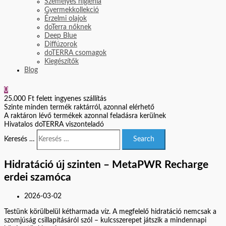
Személyes higiénia
Gyermekkollekció
Érzelmi olajok
doTerra nőknek
Deep Blue
Diffúzorok
doTERRA csomagok
Kiegészítők
Blog
0
25.000 Ft felett ingyenes szállítás
Szinte minden termék raktárról, azonnal elérhető
A raktáron lévő termékek azonnal feladásra kerülnek
Hivatalos doTERRA viszonteladó
Keresés …
Search
Hidratáció új szinten – MetaPWR Recharge
erdei szamóca
2026-03-02
Testünk körülbelül kétharmada víz. A megfelelő hidratáció nemcsak a
szomjúság csillapításáról szól – kulcsszerepet játszik a mindennapi