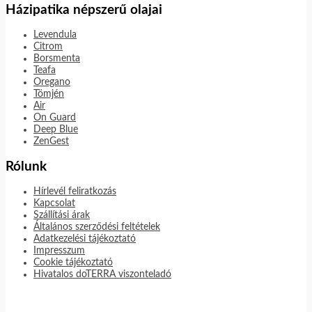
Házipatika népszerű olajai
Levendula
Citrom
Borsmenta
Teafa
Oregano
Tömjén
Air
On Guard
Deep Blue
ZenGest
Rólunk
Hírlevél feliratkozás
Kapcsolat
Szállítási árak
Általános szerződési feltételek
Adatkezelési tájékoztató
Impresszum
Cookie tájékoztató
Hivatalos doTERRA viszonteladó