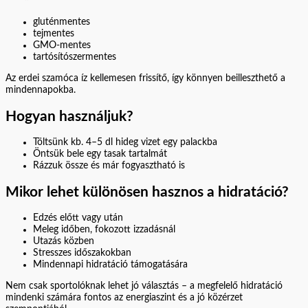
gluténmentes
tejmentes
GMO-mentes
tartósítószermentes
Az erdei szamóca íz kellemesen frissítő, így könnyen beilleszthető a
mindennapokba.
Hogyan használjuk?
Töltsünk kb. 4–5 dl hideg vizet egy palackba
Öntsük bele egy tasak tartalmát
Rázzuk össze és már fogyasztható is
Mikor lehet különösen hasznos a hidratáció?
Edzés előtt vagy után
Meleg időben, fokozott izzadásnál
Utazás közben
Stresszes időszakokban
Mindennapi hidratáció támogatására
Nem csak sportolóknak lehet jó választás – a megfelelő hidratáció
mindenki számára fontos az energiaszint és a jó közérzet