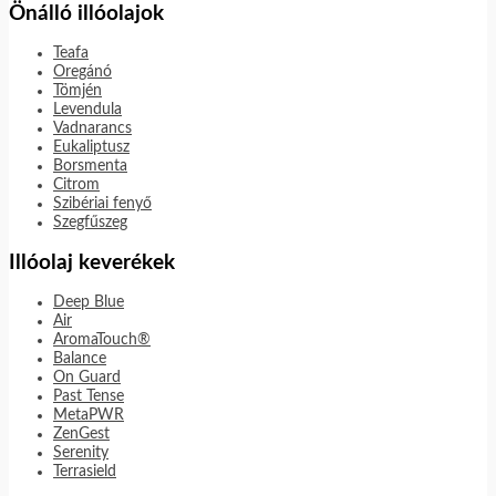
Önálló illóolajok
Teafa
Oregánó
Tömjén
Levendula
Vadnarancs
Eukaliptusz
Borsmenta
Citrom
Szibériai fenyő
Szegfűszeg
Illóolaj keverékek
Deep Blue
Air
AromaTouch®
Balance
On Guard
Past Tense
MetaPWR
ZenGest
Serenity
Terrasield