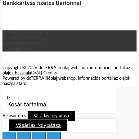
Bankkártyás fizetés Barionnal
doTERRA illóolaj webshop
boltértékelés
4.99 / 5
termékértékelés
4.96 / 5
1758 vélemény
Copyright © 2026
doTERRA illóolaj webshop, információs portál az
olajok használatáról
|
Credits
Powered by
doTERRA illóolaj webshop, információs portál az olajok
használatáról
0
Kosár tartalma
A kosár üres.
Vásárlás folytatása
Vásárlás folytatása