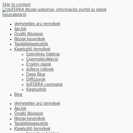
Skip to content
Verhetetlen árú termékek
Akciók
Önálló illóolajok
Illóolaj keverékek
Táplálékkiegészítők
Kiegészítő termékek
Személyes higiénia
Gyermekkollekció
Érzelmi olajok
doTerra nőknek
Deep Blue
Diffúzorok
doTERRA csomagok
Kiegészítők
Blog
Verhetetlen árú termékek
Akciók
Önálló illóolajok
Illóolaj keverékek
Táplálékkiegészítők
Kiegészítő termékek