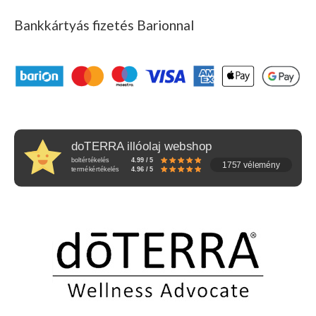
Bankkártyás fizetés Barionnal
doTERRA illóolaj webshop
boltértékelés
4.99 / 5
1757 vélemény
termékértékelés
4.96 / 5