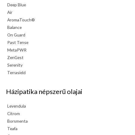
Deep Blue
Air
AromaTouch®
Balance
On Guard
Past Tense
MetaPWR
ZenGest
Serenity
Terrasield
Házipatika népszerű olajai
Levendula
Citrom
Borsmenta
Teafa