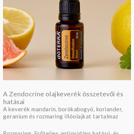
A Zendocrine olajkeverék összetevői és
hatásai
A keverék mandarin, borókabogyó, koriander,
geranium és rozmaring illóolajkat tartalmaz
Rozmaring: Erőteljes antioxidáns hatású, és