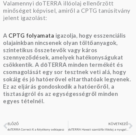
Valamennyi doTERRA illóolaj ellenőrzött
minőséget képvisel, amiről a CPTG tanúsítvány
jelent igazolást:
A
CPTG folyamata
igazolja, hogy esszenciális
olajainkban nincsenek olyan töltőanyagok,
szintetikus összetevők vagy káros
szennyeződések, amelyek hatékonyságukat
csökkentik. A dōTERRA minden termékét és
csomagolását egy sor tesztnek veti alá, hogy
sokáig és jó hatóerővel eltarthatóak legyenek.
Ez az eljárás gondoskodik a hatóerőről, a
tisztaságról és az egységességről minden
egyes tételnél.
ELŐZŐ
KÖVETKEZŐ
Előző
K
doTERRA Correct-X: a folyékony sebtapasz
doTERRA Hawaii szantálfa illóolaj: a nyugalom és az egyensúly forrása