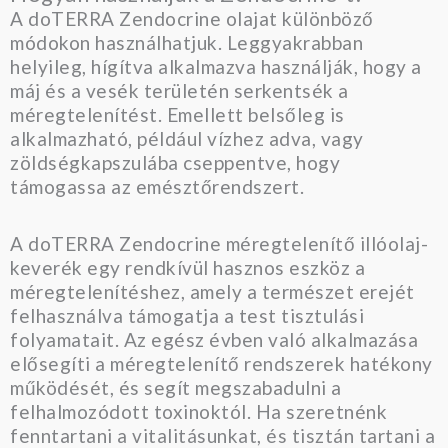
A doTERRA Zendocrine olajat különböző
módokon használhatjuk. Leggyakrabban
helyileg, hígítva alkalmazva használják, hogy a
máj és a vesék területén serkentsék a
méregtelenítést. Emellett belsőleg is
alkalmazható, például vízhez adva, vagy
zöldségkapszulába cseppentve, hogy
támogassa az emésztőrendszert.
A doTERRA Zendocrine méregtelenítő illóolaj-
keverék egy rendkívül hasznos eszköz a
méregtelenítéshez, amely a természet erejét
felhasználva támogatja a test tisztulási
folyamatait. Az egész évben való alkalmazása
elősegíti a méregtelenítő rendszerek hatékony
működését, és segít megszabadulni a
felhalmozódott toxinoktól. Ha szeretnénk
fenntartani a vitalitásunkat, és tisztán tartani a