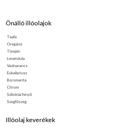
Önálló illóolajok
Teafa
Oregánó
Tömjén
Levendula
Vadnarancs
Eukaliptusz
Borsmenta
Citrom
Szibériai fenyő
Szegfűszeg
Illóolaj keverékek