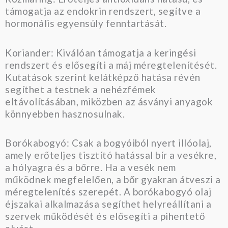
támogatja az endokrin rendszert, segítve a
hormonális egyensúly fenntartását.
Koriander: Kiválóan támogatja a keringési
rendszert és elősegíti a máj méregtelenítését.
Kutatások szerint kelátképző hatása révén
segíthet a testnek a nehézfémek
eltávolításában, miközben az ásványi anyagok
könnyebben hasznosulnak.
Borókabogyó: Csak a bogyóiból nyert illóolaj,
amely erőteljes tisztító hatással bír a vesékre,
a hólyagra és a bőrre. Ha a vesék nem
működnek megfelelően, a bőr gyakran átveszi a
méregtelenítés szerepét. A borókabogyó olaj
éjszakai alkalmazása segíthet helyreállítani a
szervek működését és elősegíti a pihentető