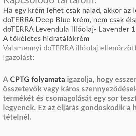
Kapcsolódó tartalom:
Ha egy krém lehet csak nálad, akkor az
doTERRA Deep Blue krém, nem csak éls
doTERRA Levendula Illóolaj- Lavender 1
A tökéletes hidratálókrém
Valamennyi doTERRA illóolaj ellenőrzött
igazolást:
A
CPTG folyamata
igazolja, hogy essze
összetevők vagy káros szennyeződése
termékét és csomagolását egy sor teszt
legyenek. Ez az eljárás gondoskodik a 
tételnél.