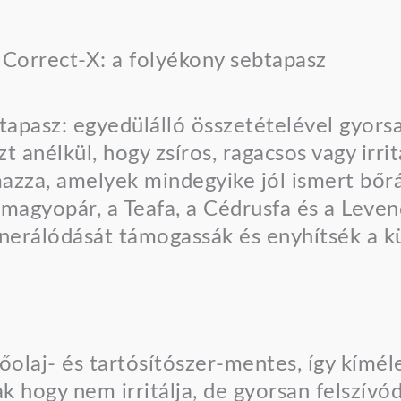
tapasz: egyedülálló összetételével gyor
t anélkül, hogy zsíros, ragacsos vagy irri
mazza, amelyek mindegyike jól ismert bőrá
lmagyopár, a Teafa, a Cédrusfa és a Levend
enerálódását támogassák és enyhítsék a 
őolaj- és tartósítószer-mentes, így kímél
hogy nem irritálja, de gyorsan felszívódik