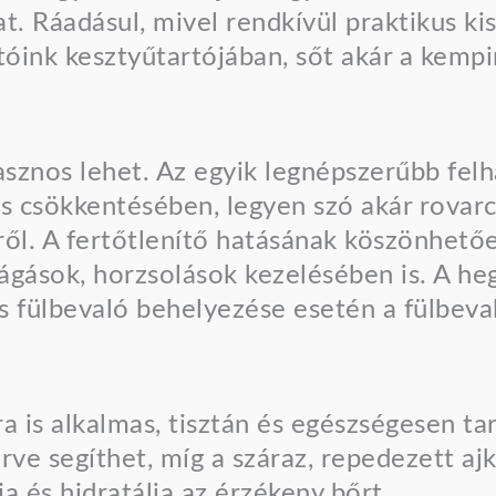
t. Ráadásul, mivel rendkívül praktikus ki
tóink kesztyűtartójában, sőt akár a kempi
sznos lehet. Az egyik legnépszerűbb felh
dás csökkentésében, legyen szó akár rovarc
ől. A fertőtlenítő hatásának köszönhetőe
vágások, horzsolások kezelésében is. A h
s fülbevaló behelyezése esetén a fülbeva
 is alkalmas, tisztán és egészségesen tar
ve segíthet, míg a száraz, repedezett ajk
a és hidratálja az érzékeny bőrt.