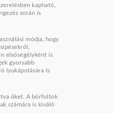
szerelésben kapható,
ngezés során is
asználási módja, hogy
sípésekről,
n elsősegélyként is
egek gyorsabb
ló lyukápolására is
tva őket. A bőrfoltok
ak számára is kiváló