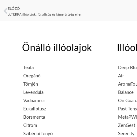
ELŐZŐ
Előző
doTERRA illóolajok, fáradtság és kimerültség ellen
Önálló illóolajok
Illó
Teafa
Deep Blu
Oregánó
Air
Tömjén
AromaTo
Levendula
Balance
Vadnarancs
On Guar
Eukaliptusz
Past Ten
Borsmenta
MetaPW
Citrom
ZenGest
Szibériai fenyő
Serenity