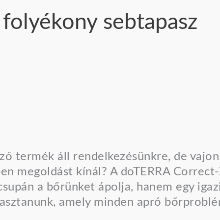
 folyékony sebtapasz
ző termék áll rendelkezésünkre, de vajo
ben megoldást kínál? A doTERRA Correct-
csupán a bőrünket ápolja, hanem egy igaz
lasztanunk, amely minden apró bőrproblé