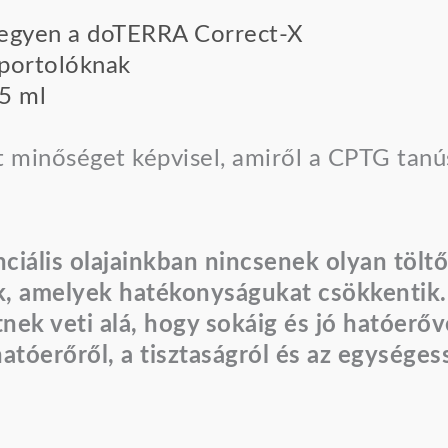
 legyen a doTERRA Correct-X
portolóknak
5 ml
 minőséget képvisel, amiről a CPTG tanús
nciális olajainkban nincsenek olyan tölt
k, amelyek hatékonyságukat csökkentik
nek veti alá, hogy sokáig és jó hatóerőv
hatóerőről, a tisztaságról és az egysége