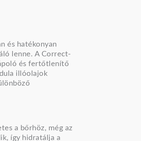
san és hatékonyan
táló lenne. A Correct-
poló és fertőtlenítő
ula illóolajok
különböző
etes a bőrhöz, még az
, így hidratálja a