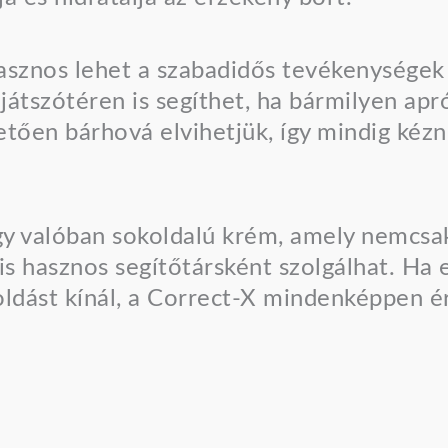
asznos lehet a szabadidős tevékenységek 
 játszótéren is segíthet, ha bármilyen a
tően bárhová elvihetjük, így mindig kézné
y valóban sokoldalú krém, amely nemcsa
s hasznos segítőtársként szolgálhat. Ha 
ldást kínál, a Correct-X mindenképpen é