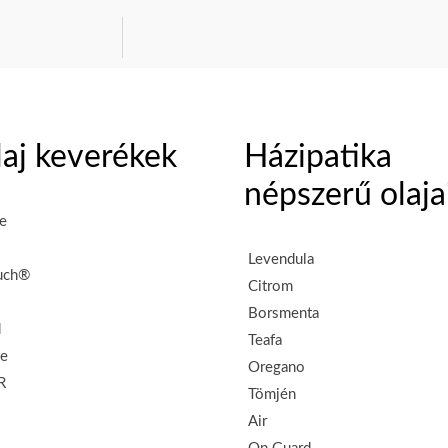
olaj keverékek
Házipatika
népszerű olaja
e
Levendula
uch®
Citrom
Borsmenta
d
Teafa
se
Oregano
R
Tömjén
Air