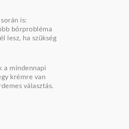
során is:
próbb bőrprobléma
l lesz, ha szükség
k a mindennapi
egy krémre van
rdemes választás.