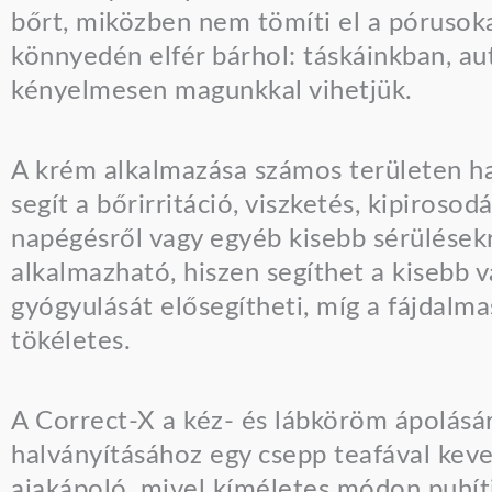
bőrt, miközben nem tömíti el a pórusoka
könnyedén elfér bárhol: táskáinkban, au
kényelmesen magunkkal vihetjük.
A krém alkalmazása számos területen ha
segít a bőrirritáció, viszketés, kipiroso
napégésről vagy egyéb kisebb sérülésekr
alkalmazható, hiszen segíthet a kisebb 
gyógyulását elősegítheti, míg a fájdalma
tökéletes.
A Correct-X a kéz- és lábköröm ápolására
halványításához egy csepp teafával kever
ajakápoló, mivel kíméletes módon puhítj