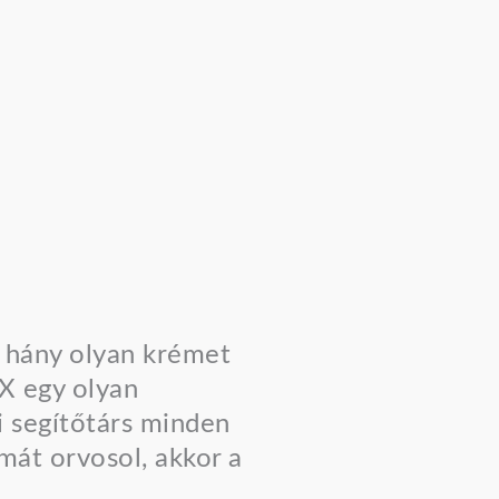
n hány olyan krémet
X egy olyan
i segítőtárs minden
mát orvosol, akkor a