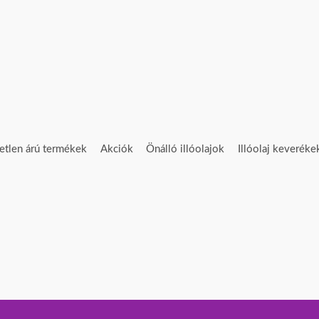
etlen árú termékek
Akciók
Önálló illóolajok
Illóolaj keveréke