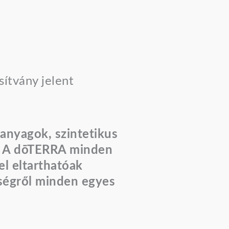
ítvány jelent
őanyagok, szintetikus
. A dōTERRA minden
el eltarthatóak
sségről minden egyes