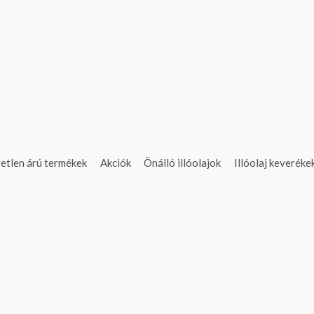
etlen árú termékek
Akciók
Önálló illóolajok
Illóolaj keveréke