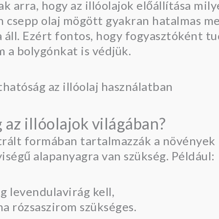
arra, hogy az illóolajok előállítása mily
en csepp olaj mögött gyakran hatalmas m
a áll. Ezért fontos, hogy fogyasztóként t
 a bolygónkat is védjük.
 az illóolajok világában?
ntrált formában tartalmazzák a növények
iségű alapanyagra van szükség. Például:
g levendulavirág kell,
nna rózsaszirom szükséges.