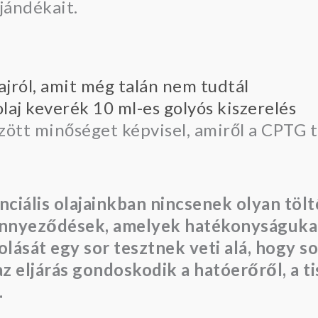
jándékait.
jról, amit még talán nem tudtál
laj keverék 10 ml-es golyós kiszerelés
zött minőséget képvisel, amiről a CPTG t
nciális olajainkban nincsenek olyan töl
ennyeződések, amelyek hatékonyságukat
át egy sor tesztnek veti alá, hogy sok
z eljárás gondoskodik a hatóerőről, a ti
.