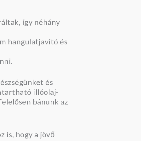
áltak, így néhány
em hangulatjavító és
nni.
egészségünket és
tartható illóolaj-
 felelősen bánunk az
 is, hogy a jövő