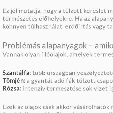
Ez jól mutatja, hogy a túlzott keresle
természetes élőhelyekre. Ha az alapany
könnyen túlhasználat, erdőirtás vagy t
Problémás alapanyagok – amikor
Vannak olyan illóolajok, amelyek terme
Szantálfa:
több országban veszélyeztetet
Tömjén:
a gyantát adó fák túlzott csapo
Rózsa:
intenzív termesztése sok vizet ig
Ezek az olajok csak akkor vásárolhatók 