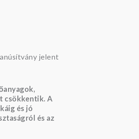
anúsítvány jelent
tőanyagok,
 csökkentik. A
áig és jó
sztaságról és az