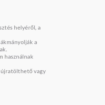
ztés helyéről, a
sákmányolják a
ak.
em használnak
 újratölthető vagy