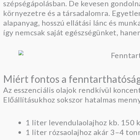
szépségápolásban. De kevesen gondolnak 
környezetre és a társadalomra. Egyetl
alapanyag, hosszú ellátási lánc és munk
így nemcsak saját egészségünket, hanem
Miért fontos a fenntarthatóság
Az esszenciális olajok rendkívül konce
Előállításukhoz sokszor hatalmas menny
1 liter levendulaolajhoz kb. 150 k
1 liter rózsaolajhoz akár 3–4 to