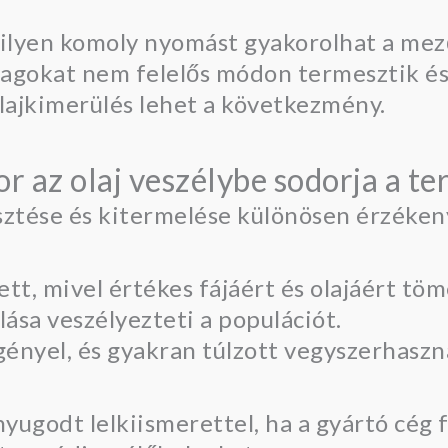
t milyen komoly nyomást gyakorolhat a me
agokat nem felelős módon termesztik és 
alajkimerülés lehet a következmény.
 az olaj veszélybe sodorja a t
sztése és kitermelése különösen érzéken
t, mivel értékes fájáért és olajáért töm
lása veszélyezteti a populációt.
ényel, és gyakran túlzott vegyszerhasznál
nyugodt lelkiismerettel, ha a gyártó cég