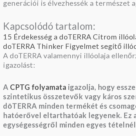
generációi is élvezhessék a természet a
Kapcsolódó tartalom:
15 Érdekesség a doTERRA Citrom illóola
doTERRA Thinker Figyelmet segítő illóo
A doTERRA valamennyi illóolaja ellenőr
igazolást:
A
CPTG folyamata
igazolja, hogy essze
szintetikus összetevők vagy káros sz
dōTERRA minden termékét és csomagolás
hatóerővel eltarthatóak legyenek. Ez a
egységességről minden egyes tételnél