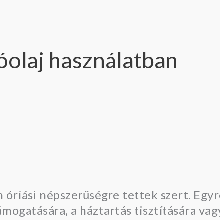
lóolaj használatban
n óriási népszerűségre tettek szert. Egy
támogatására, a háztartás tisztítására vag