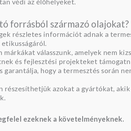
tan védi az élőhelyeket.
ó forrásból származó olajokat?
gek részletes információt adnak a termes
 etikusságáról.
an márkákat válasszunk, amelyek nem kiz
nek és fejlesztési projekteket támogatn
s garantálja, hogy a termesztés során n
n részesíthetjük azokat a gyártókat, akik
k.
gfelel ezeknek a követelményeknek.