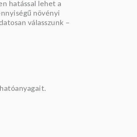
en hatással lehet a
ennyiségű növényi
udatosan válasszunk –
 hatóanyagait.