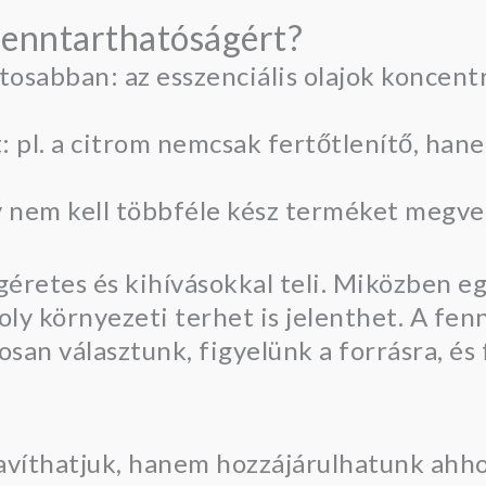
fenntarthatóságért?
osabban: az esszenciális olajok koncentr
: pl. a citrom nemcsak fertőtlenítő, han
y nem kell többféle kész terméket megve
 ígéretes és kihívásokkal teli. Miközben 
ly környezeti terhet is jelenthet. A fenn
osan választunk, figyelünk a forrásra, és
avíthatjuk, hanem hozzájárulhatunk ahhoz