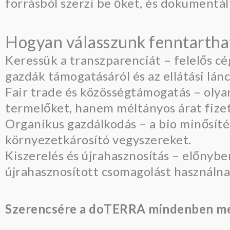
forrásból szerzi be őket, és dokumentál
Hogyan válasszunk fenntarthat
Keressük a transzparenciát – felelős cé
gazdák támogatásáról és az ellátási lánc
Fair trade és közösségtámogatás – oly
termelőket, hanem méltányos árat fizet
Organikus gazdálkodás – a bio minősíté
környezetkárosító vegyszereket.
Kiszerelés és újrahasznosítás – előnybe
újrahasznosított csomagolást használna
Szerencsére a doTERRA mindenben me