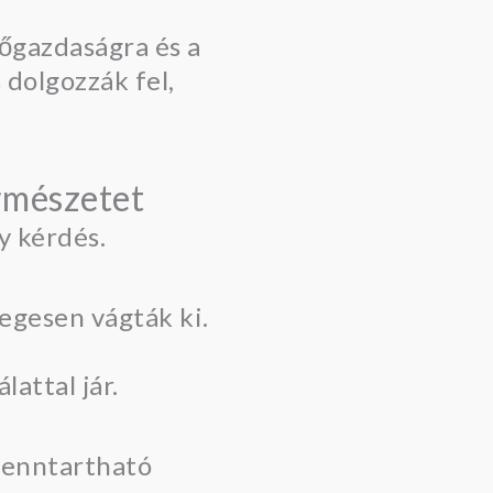
zőgazdaságra és a
dolgozzák fel,
ermészetet
y kérdés.
egesen vágták ki.
attal jár.
 fenntartható