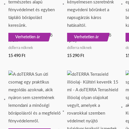
doTERRA Sun fényvédő
doTERRA Sun fényvédő
d
ÚJ
ÚJ
Verhetetlen ár
Verhetetlen ár
krém
spray
st
doTerra nőknek
doTerra nőknek
d
15 490
Ft
15 290
Ft
1