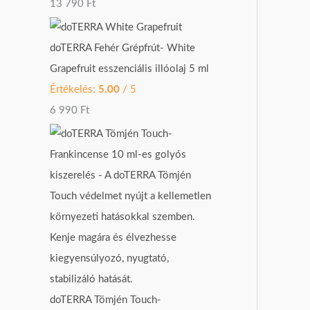
13 790
Ft
doTERRA Fehér Grépfrút- White
Grapefruit esszenciális illóolaj 5 ml
Értékelés:
5.00
/ 5
6 990
Ft
doTERRA Tömjén Touch-