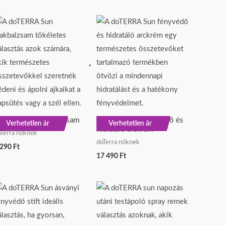
oTERRA Sun ajakbalzsam
doTERRA Sun fényvédő és
ÚJ
ÚJ
Verhetetlen ár
Verhetetlen ár
hidratáló arckrém
oTerra nőknek
doTerra nőknek
 290
Ft
17 490
Ft