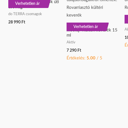
doTERRA Sun napvédők úti
ÚJ
Verhetetlen ár
csomag
do TERRA csomagok
d
28 990
Ft
K
doTERRA TerraShield
Verhetetlen ár
A
illóolaj- Kültéri keverék 15
ml
1
Aktív
É
7 290
Ft
Értékelés:
5.00
/ 5