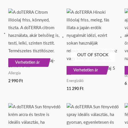
OUT OF STOCK
doTERRA Citrom illóolaj-
ÚJ
Verhetetlen ár
Lemon 5 ml
doTERRA Hinoki illóolaj 5
d
Verhetetlen ár
Allergia
ml
d
Energizáló
2 990
Ft
6
11 290
Ft