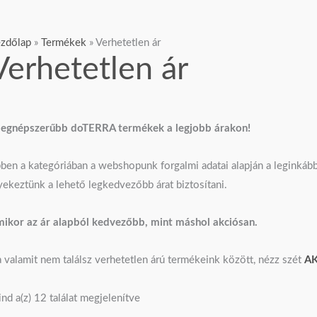
zdőlap
»
Termékek
»
Verhetetlen ár
Verhetetlen ár
legnépszerűbb doTERRA termékek a legjobb árakon!
ben a kategóriában a webshopunk forgalmi adatai alapján a legink
yekeztünk a lehető legkedvezőbb árat biztosítani.
ikor az ár alapból kedvezőbb, mint máshol akciósan.
 valamit nem találsz verhetetlen árú termékeink között, nézz szét
AK
nd a(z) 12 találat megjelenítve