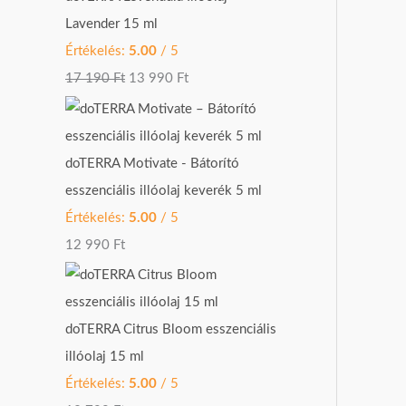
k
w
s
Lavender 15 ml
e
a
:
Értékelés:
5.00
/ 5
z
s
1
17 190
Ft
13 990
Ft
ő
:
3
r
1
9
e
7
9
doTERRA Motivate - Bátorító
:
1
0
esszenciális illóolaj keverék 5 ml
9
Értékelés:
5.00
/ 5
0
F
12 990
Ft
t
F
.
t
.
doTERRA Citrus Bloom esszenciális
illóolaj 15 ml
Értékelés:
5.00
/ 5