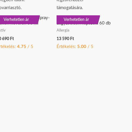
oTERRA TerraShield spray-
doTERRA TriEase-
Verhetetlen ár
Verhetetlen ár
ültéri keverék 30 ml
Lágyzselatin kapszula 60 db
ktív
Allergia
0 690
Ft
13 590
Ft
rtékelés:
4.75
/ 5
Értékelés:
5.00
/ 5