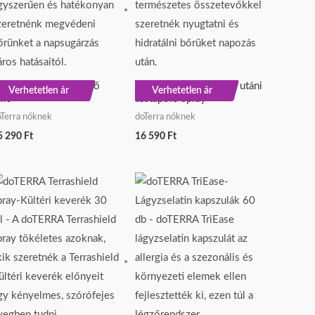
oTERRA Sun fényvédő
doTERRA Sun napozás utáni
ÚJ
ÚJ
Verhetetlen ár
Verhetetlen ár
ift
testápoló spray
oTerra nőknek
doTerra nőknek
5 290
Ft
16 590
Ft