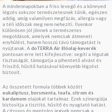
A mindennapokban a friss levegő és a könnyed
légzés sokszor természetesnek tűnik, egészen
addig, amíg valamilyen megfázás, allergia vagy
a téli időszak meg nem nehezíti. Ilyenkor
különösen jól jönnek a természetes
megoldások, amelyek nemcsak átmeneti
enyhülést, hanem hosszú távú támogatást is
nyújtanak. A
doTERRA Air illóolaj-keverék
pontosan erre lett kifejlesztve: segíti a légutak
tisztaságát, támogatja a pihentető alvást és
frissítő, hűsítő hatásával könnyebb légzést
biztosít.
Az összetett formula többek között
eukaliptusz, borsmenta, teafa, citrom és
kardamom
olajokat tartalmaz. Ezek szinergiája
biztosítja a tisztító, hűsítő és nyugtató hatást.
A citrusos és mentolos jegyek nemcsak a