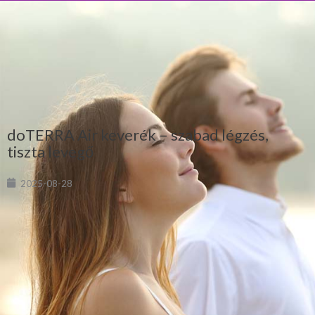
doTERRA Air keverék – szabad légzés,
tiszta levegő
2025-08-28