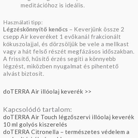
meditációhoz is ideális.
Használati tipp:
Légzéskönnyítő kenőcs
– Keverjünk össze 2
csepp Air keveréket 1 evőkanál frakcionált
kókuszolajjal, és dörzsöljük be vele a mellkast
vagy a hát felső részét megfázásos időszakban.
A frissítő, hűsítő érzés segíti a könnyebb
légzést, miközben nyugalmat és pihentető
alvást biztosít.
doTERRA Air illóolaj keverék >>
Kapcsolódó tartalom:
doTERRA Air Touch légzőszervi illóolaj keverék
10 ml golyós kiszerelés
doTERRA Citronella – természetes védelem a