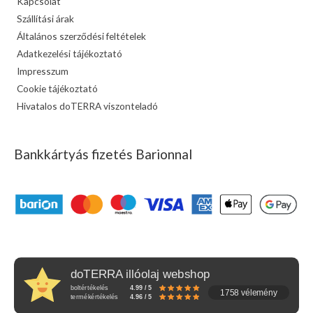
Kapcsolat
Szállítási árak
Általános szerződési feltételek
Adatkezelési tájékoztató
Impresszum
Cookie tájékoztató
Hivatalos doTERRA viszonteladó
Bankkártyás fizetés Barionnal
doTERRA illóolaj webshop
boltértékelés
4.99 / 5
1758 vélemény
termékértékelés
4.96 / 5