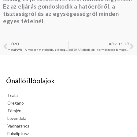
Ez az eljárás gondoskodik a hatóerőről, a
tisztaságról és az egységességről minden
egyes tételnél.
ELŐZŐ
KÖVETKEZŐ
Előző
K
metaPWR – A modern metabolikus támogatás természetes erejével
doTERRA illóolajok – természetes támogatás a függőségek leküzdésében
Önálló illóolajok
Teafa
Oregánó
Tömjén
Levendula
Vadnarancs
Eukaliptusz