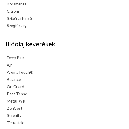
Borsmenta
Citrom
Szibériai fenyő
Szegfűszeg
Illóolaj keverékek
Deep Blue
Air
AromaTouch®
Balance
On Guard
Past Tense
MetaPWR
ZenGest
Serenity
Terrasield