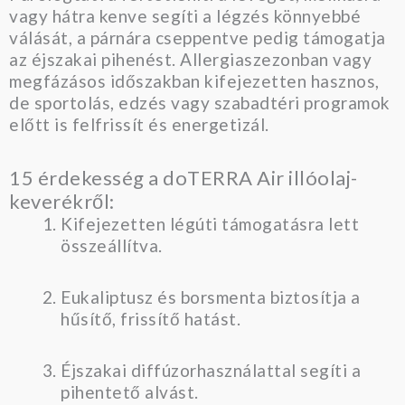
vagy hátra kenve segíti a légzés könnyebbé
válását, a párnára cseppentve pedig támogatja
az éjszakai pihenést. Allergiaszezonban vagy
megfázásos időszakban kifejezetten hasznos,
de sportolás, edzés vagy szabadtéri programok
előtt is felfrissít és energetizál.
15 érdekesség a doTERRA Air illóolaj-
keverékről:
Kifejezetten légúti támogatásra lett
összeállítva.
Eukaliptusz és borsmenta biztosítja a
hűsítő, frissítő hatást.
Éjszakai diffúzorhasználattal segíti a
pihentető alvást.