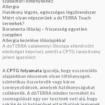
szabadtéri élményekhez
Allergia
Hatékony légzés, egészséges légzőrendszer
Miért olyan népszerűek a doTERRA Touch
termékek?
Borsmenta illóolaj – frissesség egyetlen
cseppben
Allergia kezelése illóolajokkal
A doTERRA valamennyi illóolaja ellenőrzött
minőséget képvisel, amiről a CPTG tanúsítvány
jelent igazolást:
A
CPTG folyamata
igazolja, hogy esszenciális
olajainkban nincsenek olyan töltőanyagok,
szintetikus összetevők vagy káros
szennyeződések, amelyek hatékonyságukat
csökkentik. A dōTERRA minden termékét és
csomagolását egy sor tesztnek veti alá, hogy
sokáig és jó hatóerővel eltarthatóak legyenek.