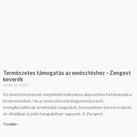
Természetes támogatás az emésztéshez – Zengest
keverék
április 10, 2026
Az emésztőrendszer megfelelő működése alapvetően befolyásolja a
közérzetünket. Ha az emésztésünk kiegyensúlyozott,
energikusabbnak érezhetjük magunkat, könnyebben koncentrálunk,
és általában is jobb hangulatban vagyunk. A Zengest
Tovább »