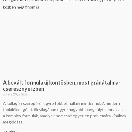
A bevált formula új köntösben, most gránátalma-
cseresznye ízben
április 29, 2026
A kollagén szerepéről egyre többet hallani mindenhol. A modern
táplálékkiegészítők világában egyre nagyobb hangsúlyt kapnak azok
a komplex formulák, amelyek nemcsak egyetlen problémára kínálnak
megoldást,
Tovább »