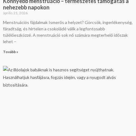
Könnyebb menstruáció – természetes támogatás a
nehezebb napokon
április 21, 2026
Menstruációs fájdalmak Ismerős a helyzet? Görcsök, ingerlékenység,
fáradtság, és hirtelen a csokoládé válik a legfontosabb
túlélőeszközzé. A menstruáció sok nő számára megterhelő időszak
lehet –
Tovább »