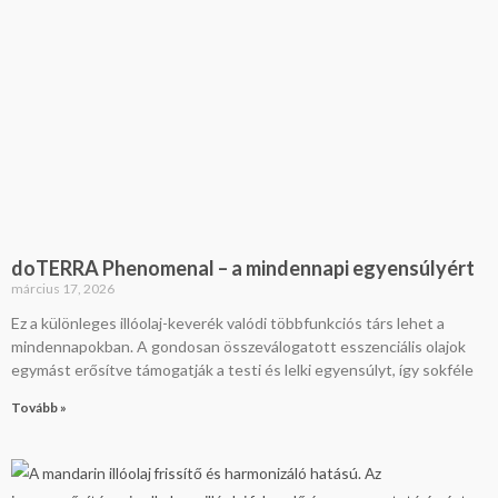
doTERRA Phenomenal – a mindennapi egyensúlyért
március 17, 2026
Ez a különleges illóolaj-keverék valódi többfunkciós társ lehet a
mindennapokban. A gondosan összeválogatott esszenciális olajok
egymást erősítve támogatják a testi és lelki egyensúlyt, így sokféle
Tovább »