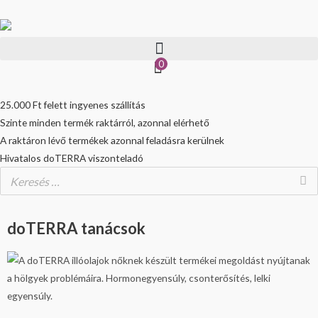
Skip
to
content
0
25.000 Ft felett ingyenes szállítás
Szinte minden termék raktárról, azonnal elérhető
A raktáron lévő termékek azonnal feladásra kerülnek
Hivatalos doTERRA viszonteladó
doTERRA tanácsok
Oldal
Oldal
Oldal
Oldal
Oldal
Oldal
Oldal
Oldal
Oldal
Oldal
Oldal
Oldal
Oldal