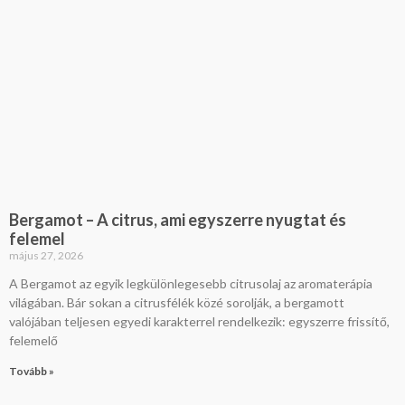
Bergamot – A citrus, ami egyszerre nyugtat és
felemel
május 27, 2026
A Bergamot az egyik legkülönlegesebb citrusolaj az aromaterápia
világában. Bár sokan a citrusfélék közé sorolják, a bergamott
valójában teljesen egyedi karakterrel rendelkezik: egyszerre frissítő,
felemelő
Tovább »