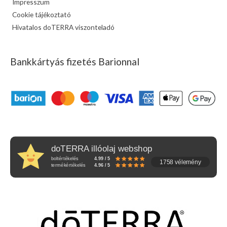
Impresszum
Cookie tájékoztató
Hivatalos doTERRA viszonteladó
Bankkártyás fizetés Barionnal
doTERRA illóolaj webshop
boltértékelés
4.99 / 5
1758 vélemény
termékértékelés
4.96 / 5