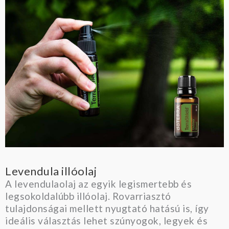
Levendula illóolaj
A levendulaolaj az egyik legismertebb és
legsokoldalúbb illóolaj. Rovarriasztó
tulajdonságai mellett nyugtató hatású is, így
ideális választás lehet szúnyogok, legyek és