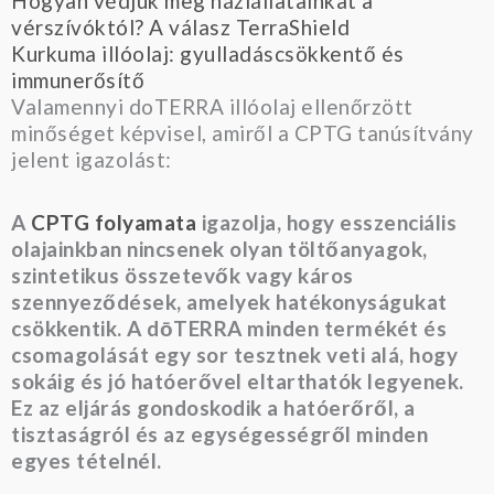
Hogyan védjük meg háziállatainkat a
vérszívóktól? A válasz TerraShield
Kurkuma illóolaj: gyulladáscsökkentő és
immunerősítő
Valamennyi doTERRA illóolaj ellenőrzött
minőséget képvisel, amiről a CPTG tanúsítvány
jelent igazolást:
A
CPTG folyamata
igazolja, hogy esszenciális
olajainkban nincsenek olyan töltőanyagok,
szintetikus összetevők vagy káros
szennyeződések, amelyek hatékonyságukat
csökkentik. A dōTERRA minden termékét és
csomagolását egy sor tesztnek veti alá, hogy
sokáig és jó hatóerővel eltarthatók legyenek.
Ez az eljárás gondoskodik a hatóerőről, a
tisztaságról és az egységességről minden
egyes tételnél.