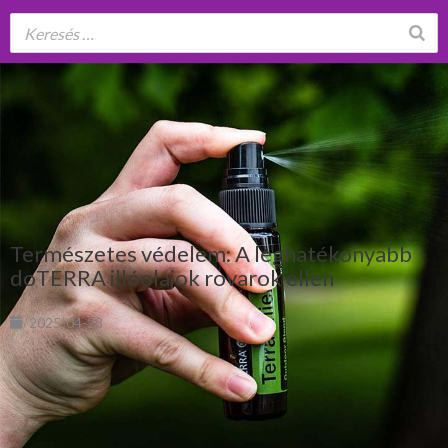
Természetes védelem: A leghatékonyabb
doTERRA illóolajok rovarok ellen
2025-04-23