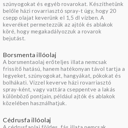
szúnyogokat és egyéb rovarokat. Készíthetünk
belőle házi rovarriasztó spray-t úgy, hogy 20
csepp olajat keverünk el 1,5 dl vízben. A
keveréket permetezzük az ajtók és ablakok
köré, hogy megakadályozzuk a rovarok
bejutást.
Borsmenta illóolaj
A borsmentaolaj erőteljes illata nemcsak
frissítő hatású, hanem hatékonyan távol tartja a
legyeket, szúnyogokat, hangyákat, pókokat és
bolhákati. Vízzel keverve házi rovarriasztó
spray-ként, vagy vattára cseppentve a lakás
különböző pontjain, például ajtók és ablakok
közelében használhatjuk.
Cédrusfa illóolaj
A cédrusfaolaj földes, fás illata nemcsak