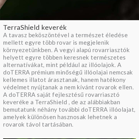
TerraShield keverék
A tavasz beköszöntével a természet éledése
mellett egyre több rovar is megjelenik
környezetünkben. A vegyi alapú rovarriasztók
helyett egyre többen keresnek természetes
alternatívákat, mint például az illóolajok. A
doTERRA prémium minőségű illóolajai nemcsak
kellemes illatot árasztanak, hanem hatékony
védelmet nyújtanak a nem kívánt rovarok ellen.
A doTERRA saját fejlesztésű rovarriasztó
keveréke a TerraShield , de az alábbiakban
bemutatunk néhány további doTERRA illóolajat,
amelyek különösen hasznosak lehetnek a
rovarok távol tartásában.