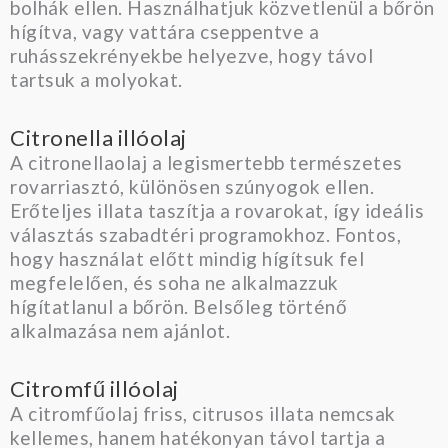
bolhák ellen. Használhatjuk közvetlenül a bőrön
hígítva, vagy vattára cseppentve a
ruhásszekrényekbe helyezve, hogy távol
tartsuk a molyokat.
Citronella illóolaj
A citronellaolaj a legismertebb természetes
rovarriasztó, különösen szúnyogok ellen.
Erőteljes illata taszítja a rovarokat, így ideális
választás szabadtéri programokhoz. Fontos,
hogy használat előtt mindig hígítsuk fel
megfelelően, és soha ne alkalmazzuk
hígítatlanul a bőrön. Belsőleg történő
alkalmazása nem ajánlot.
Citromfű illóolaj
A citromfűolaj friss, citrusos illata nemcsak
kellemes, hanem hatékonyan távol tartja a