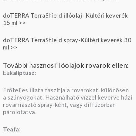
doTERRA TerraShield illóolaj- Kültéri keverék
15 ml >>
doTERRA TerraShield spray-Kültéri keverék 30
ml >>
További hasznos illóolajok rovarok ellen:
Eukaliptusz:
Erőteljes illata taszítja a rovarokat, különösen
a szúnyogokat. Használható vízzel keverve házi
rovarriasztó spray-ként, vagy diffúzorban
párolotatva.
Teafa: