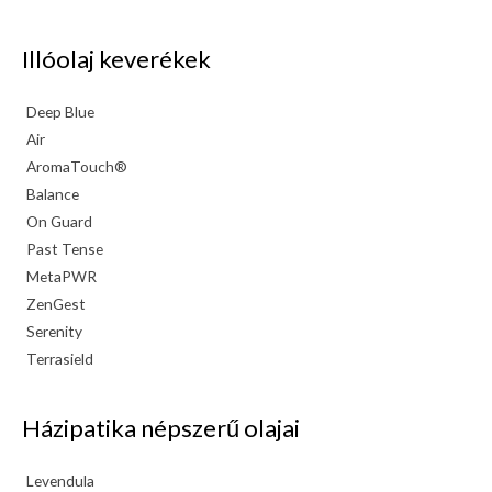
Illóolaj keverékek
Deep Blue
Air
AromaTouch®
Balance
On Guard
Past Tense
MetaPWR
ZenGest
Serenity
Terrasield
Házipatika népszerű olajai
Levendula