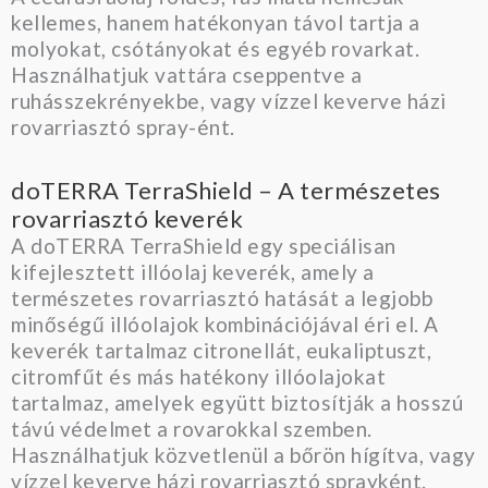
kellemes, hanem hatékonyan távol tartja a
molyokat, csótányokat és egyéb rovarkat.
Használhatjuk vattára cseppentve a
ruhásszekrényekbe, vagy vízzel keverve házi
rovarriasztó spray-ént.
doTERRA TerraShield – A természetes
rovarriasztó keverék
A doTERRA TerraShield egy speciálisan
kifejlesztett illóolaj keverék, amely a
természetes rovarriasztó hatását a legjobb
minőségű illóolajok kombinációjával éri el. A
keverék tartalmaz citronellát, eukaliptuszt,
citromfűt és más hatékony illóolajokat
tartalmaz, amelyek együtt biztosítják a hosszú
távú védelmet a rovarokkal szemben.
Használhatjuk közvetlenül a bőrön hígítva, vagy
vízzel keverve házi rovarriasztó sprayként.