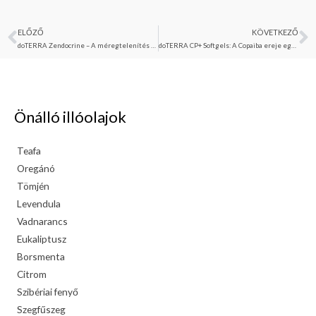
ELŐZŐ
KÖVETKEZŐ
Előző
K
doTERRA Zendocrine – A méregtelenítés természetes támogatója
doTERRA CP+ Softgels: A Copaiba ereje egy kapszulában
Önálló illóolajok
Teafa
Oregánó
Tömjén
Levendula
Vadnarancs
Eukaliptusz
Borsmenta
Citrom
Szibériai fenyő
Szegfűszeg