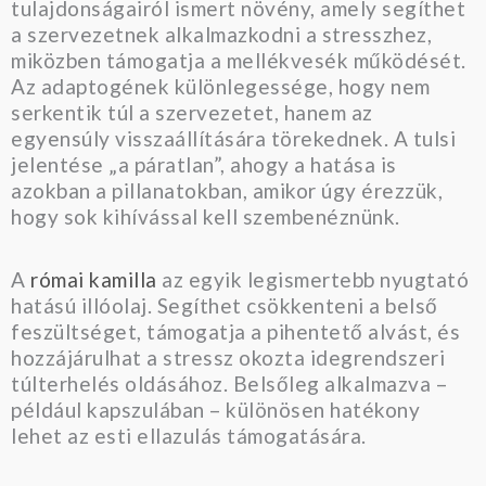
tulajdonságairól ismert növény, amely segíthet
a szervezetnek alkalmazkodni a stresszhez,
miközben támogatja a mellékvesék működését.
Az adaptogének különlegessége, hogy nem
serkentik túl a szervezetet, hanem az
egyensúly visszaállítására törekednek. A tulsi
jelentése „a páratlan”, ahogy a hatása is
azokban a pillanatokban, amikor úgy érezzük,
hogy sok kihívással kell szembenéznünk.
A
római kamilla
az egyik legismertebb nyugtató
hatású illóolaj. Segíthet csökkenteni a belső
feszültséget, támogatja a pihentető alvást, és
hozzájárulhat a stressz okozta idegrendszeri
túlterhelés oldásához. Belsőleg alkalmazva –
például kapszulában – különösen hatékony
lehet az esti ellazulás támogatására.