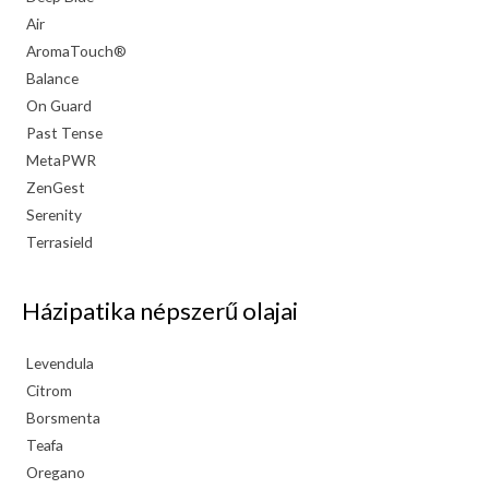
Air
AromaTouch®
Balance
On Guard
Past Tense
MetaPWR
ZenGest
Serenity
Terrasield
Házipatika népszerű olajai
Levendula
Citrom
Borsmenta
Teafa
Oregano