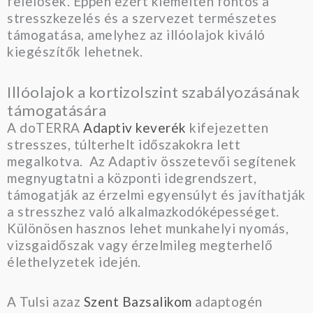
felelősek. Éppen ezért kiemelten fontos a
stresszkezelés és a szervezet természetes
támogatása, amelyhez az illóolajok kiváló
kiegészítők lehetnek.
Illóolajok a kortizolszint szabályozásának
támogatására
A doTERRA
Adaptiv keverék
kifejezetten
stresszes, túlterhelt időszakokra lett
megalkotva. Az Adaptiv összetevői segítenek
megnyugtatni a központi idegrendszert,
támogatják az érzelmi egyensúlyt és javíthatják
a stresszhez való alkalmazkodóképességet.
Különösen hasznos lehet munkahelyi nyomás,
vizsgaidőszak vagy érzelmileg megterhelő
élethelyzetek idején.
A Tulsi azaz
Szent Bazsalikom
adaptogén