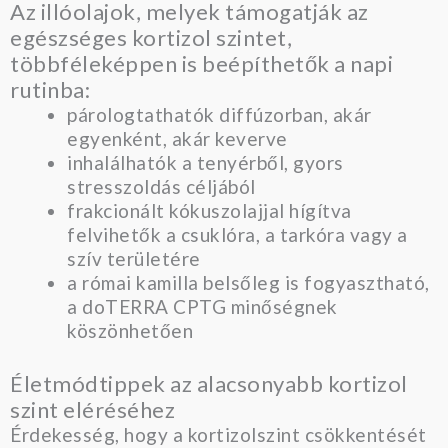
Az illóolajok, melyek támogatják az
egészséges kortizol szintet,
többféleképpen is beépíthetők a napi
rutinba:
párologtathatók diffúzorban, akár
egyenként, akár keverve
inhalálhatók a tenyérből, gyors
stresszoldás céljából
frakcionált kókuszolajjal hígítva
felvihetők a csuklóra, a tarkóra vagy a
szív területére
a római kamilla belsőleg is fogyasztható,
a doTERRA CPTG minőségnek
köszönhetően
Életmódtippek az alacsonyabb kortizol
szint eléréséhez
Érdekesség, hogy a kortizolszint csökkentését