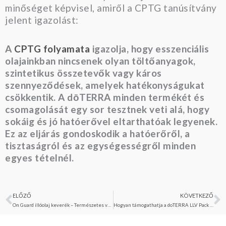
minőséget képvisel, amiről a CPTG tanúsítvány
jelent igazolást:
A
CPTG folyamata
igazolja, hogy esszenciális
olajainkban nincsenek olyan töltőanyagok,
szintetikus összetevők vagy káros
szennyeződések, amelyek hatékonyságukat
csökkentik. A dōTERRA minden termékét és
csomagolását egy sor tesztnek veti alá, hogy
sokáig és jó hatóerővel eltarthatóak legyenek.
Ez az eljárás gondoskodik a hatóerőről, a
tisztaságról és az egységességről minden
egyes tételnél.
ELŐZŐ
KÖVETKEZŐ
Előző
K
On Guard illóolaj keverék – Természetes védelem és immun­támogatás a téli időszakban
Hogyan támogathatja a doTERRA LLV Pack az egészséges életmód kialakítását?