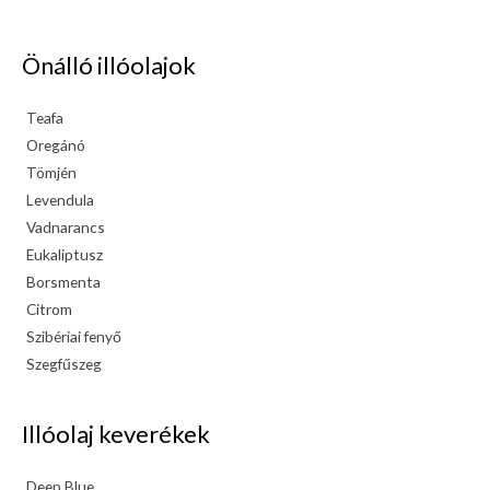
Önálló illóolajok
Teafa
Oregánó
Tömjén
Levendula
Vadnarancs
Eukaliptusz
Borsmenta
Citrom
Szibériai fenyő
Szegfűszeg
Illóolaj keverékek
Deep Blue