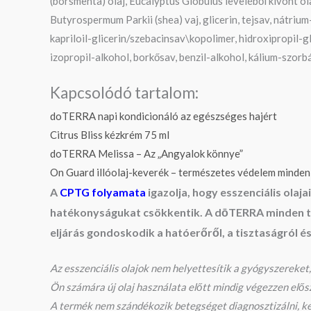
(borsmenta) olaj, Eucalyptus Globulus leveléből kivont ola
Butyrospermum Parkii (shea) vaj, glicerin, tejsav, nátriu
kapriloil-glicerin/szebacinsav\kopolimer, hidroxipropil-
izopropil-alkohol, borkősav, benzil-alkohol, kálium-szorb
Kapcsolódó tartalom:
doTERRA napi kondicionáló az egészséges hajért
Citrus Bliss kézkrém 75 ml
doTERRA Melissa – Az „Angyalok könnye”
On Guard illóolaj-keverék – természetes védelem minden
A
CPTG folyamata
igazolja, hogy esszenciális ola
hatékonyságukat csökkentik. A dōTERRA minden ter
eljárás gondoskodik a hatóerőről, a tisztaságról é
Az esszenciális olajok nem helyettesítik a gyógyszereket, 
Ön számára új olaj használata előtt mindig végezzen elős
A termék nem szándékozik betegséget diagnosztizálni, ke