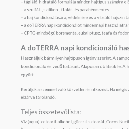
– tápláló, hidratáló formulája minden hajtípus számára e
– a szulfát-, szilikon-, ftalát- és parabénmentes
– a haj kondicionálására, védelmére és a vibráló hajszín 
– a dōTERRA napi kondicionálót mindennapi használatra 
– CPTG-minőségű borsmenta, eukaliptusz, teafa és fodorm
A doTERRA napi kondicionáló has
Használjuk bármilyen hajtípuson igény szerint.
A sampon
kondicionáló és védő hatásait. Alaposan öblítsük le.
A l
együtt.
Kerüljük a szemmel való közvetlen érintkezést. Ha mégis a
elzárva tárolandó.
Teljes összetevőlista:
Víz (aqua), cetearil-alkohol, gliceril-sztearát, Cocos Nu