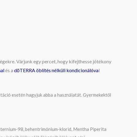
égekre. Várjunk egy percet, hogy kifejthesse jótékony
al
és a
dōTERRA öblítés nélküli kondicionálóva
l
rritáció esetén hagyjuk abba a használatát. Gyermekektől
 kvaternium-98, behentrimónium-klorid, Mentha Piperita