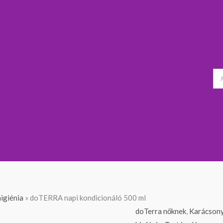
doTERRA
igiénia
»
doTERRA napi kondicionáló 500 ml
napi
doTerra nőknek
,
Karácsony