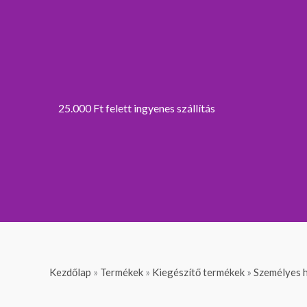
25.000 Ft felett ingyenes szállítás
Kezdőlap
»
Termékek
»
Kiegészítő termékek
»
Személyes h