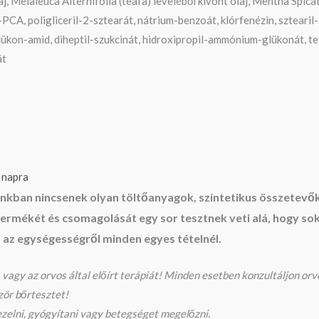
j, Melaleuca Alternifolia (teafa) leveléből kivont olaj, Mentha Spica
m-PCA, poligliceril-2-sztearát, nátrium-benzoát, klórfenézin, szteari
glükon-amid, diheptil-szukcinát, hidroxipropil-ammónium-glükonát, t
át
 napra
jainkban nincsenek olyan töltőanyagok, szintetikus összete
mékét és csomagolását egy sor tesztnek veti alá, hogy sokái
s az egységességről minden egyes tételnél.
vagy az orvos által előírt terápiát! Minden esetben konzultáljon orvo
zör bőrtesztet!
zelni, gyógyítani vagy betegséget megelőzni.