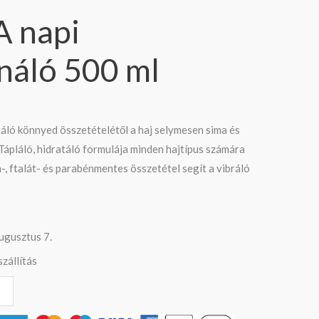
 napi
náló 500 ml
ló könnyed összetételétől a haj selymesen sima és
Tápláló, hidratáló formulája minden hajtípus számára
on-, ftalát- és parabénmentes összetétel segít a vibráló
ugusztus 7.
zállítás