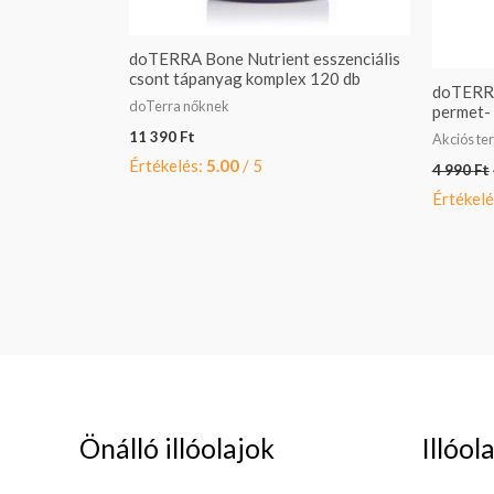
doTERRA Bone Nutrient esszenciális
csont tápanyag komplex 120 db
doTERRA
doTerra nőknek
permet- 
11 390
Ft
Akciós t
Értékelés:
5.00
/ 5
4 990
Ft
Értékelé
Önálló illóolajok
Illóol