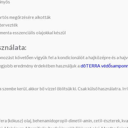
lőnyös
tartós megőrzésére alkották
tervezték
enta esszenciális olajokkal készül
ználata:
ozást követően vigyük fel a kondicionálót a hajközépre és a hajv
egjobb eredmény érdekében használjuk a
dōTERRA védősamponn
 szembe kerül, akkor bő vízzel öblítsük ki. Csak külső használatra. I
cifera (kókusz) olaj, behenamidopropil-dimetil-amin, cetil-észterek,