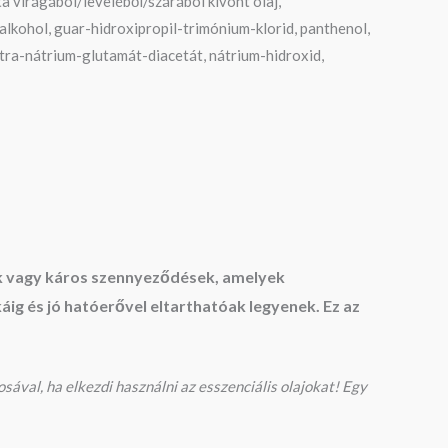
ta virágából/leveléből/szárából kivont olaj,
l-alkohol, guar-hidroxipropil-trimónium-klorid, panthenol,
etra-nátrium-glutamát-diacetát, nátrium-hidroxid,
vők vagy káros szennyeződések, amelyek
g és jó hatóerővel eltarthatóak legyenek. Ez az
sával, ha elkezdi használni az esszenciális olajokat! Egy