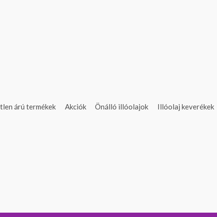
tlen árú termékek
Akciók
Önálló illóolajok
Illóolaj keverékek