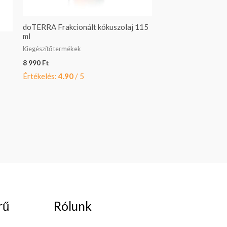
doTERRA Frakcionált kókuszolaj 115
ml
Kiegészítő termékek
8 990
Ft
Értékelés:
4.90
/ 5
rű
Rólunk