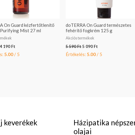
 On Guard kézfertőtlenítő
doTERRA On Guard természetes
Purifying Mist 27 ml
fehérítő fogkrém 125 g
ermékek
Akciós termékek
4 190
Ft
5 590
Ft
5 090
Ft
s:
5.00
/ 5
Értékelés:
5.00
/ 5
aj keverékek
Házipatika népsze
olajai