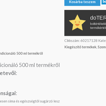
Kosárba teszem
doTER
boltértékel
termékérté
Cikkszám:
60217128
Kate
Kiegészítő termékek
,
Szemé
ndicionáló 500 ml termékről
icionáló 500 ml termékről
etevői:
nságai:
mesen sima és egészségtől sugárzó lesz