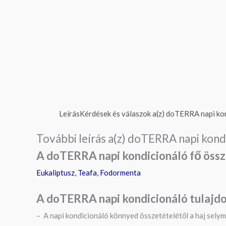
Leírás
Kérdések és válaszok a(z) doTERRA napi ko
További leírás a(z) doTERRA napi kond
A doTERRA napi kondicionáló fő össz
Eukaliptusz
,
Teafa
,
Fodormenta
A doTERRA napi kondicionáló t
ulajdo
– A napi kondicionáló könnyed összetételétől a haj sely