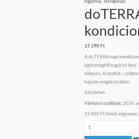
kondicionáló
higiénia
,
Testápolás
doTERRA
500
ml
kondicio
mennyiség
15 290
Ft
A doTERRA napi kondicioná
egészségtől sugárzó lesz. 
előnyös. A szulfát-, szilik
hajszín megőrzésében.
Készleten
Várható szállítás:
2026. a
25 000 Ft felett ingyenes s