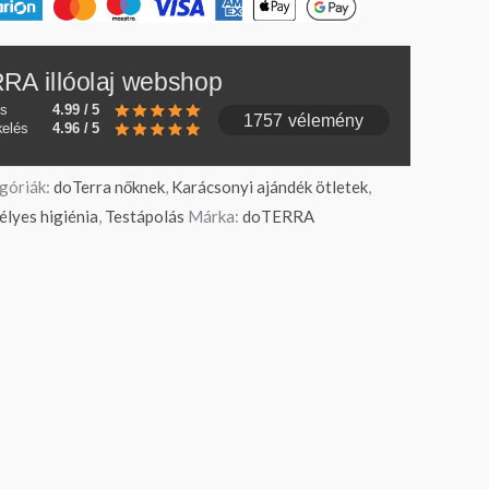
RA illóolaj webshop
és
4.99 / 5
1757 vélemény
kelés
4.96 / 5
góriák:
doTerra nőknek
,
Karácsonyi ajándék ötletek
,
lyes higiénia
,
Testápolás
Márka:
doTERRA