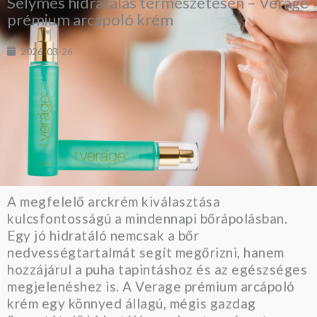
Selymes hidratálás természetesen – Verage
prémium arcápoló krém
2026-03-26
A megfelelő arckrém kiválasztása
kulcsfontosságú a mindennapi bőrápolásban.
Egy jó hidratáló nemcsak a bőr
nedvességtartalmát segít megőrizni, hanem
hozzájárul a puha tapintáshoz és az egészséges
megjelenéshez is. A Verage prémium arcápoló
krém egy könnyed állagú, mégis gazdag