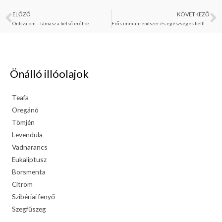
ELŐZŐ
KÖVETKEZŐ
Előző
K
Önbizalom – támasz a belső erőhöz
Erős immunrendszer és egészséges bélflóra
Önálló illóolajok
Teafa
Oregánó
Tömjén
Levendula
Vadnarancs
Eukaliptusz
Borsmenta
Citrom
Szibériai fenyő
Szegfűszeg