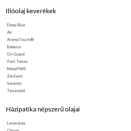
Illóolaj keverékek
Deep Blue
Air
AromaTouch®
Balance
On Guard
Past Tense
MetaPWR
ZenGest
Serenity
Terrasield
Házipatika népszerű olajai
Levendula
Citrom