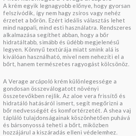
A krém egyik legnagyobb előnye, hogy gyorsan
felszívódik, így nem hagy zsíros vagy nehéz
érzetet a bőrön. Ezért ideális választás lehet
mind nappali, mind esti használatra. Rendszeres
alkalmazása segíthet abban, hogy a bőr
hidratáltabb, simább és üdébb megjelenésű
legyen. Könnyű textúrája miatt smink alá is
kiválóan használható, mivel nem nehezíti el a
bőrt, hanem természetes ragyogást kölcsönöz.
A Verage arcápoló krém különlegessége a
gondosan összeválogatott növényi
összetevőkben rejlik. Az aloe vera frissítő és
hidratáló hatásáról ismert, segít megőrizni a
bőr nedvességét és komfortérzetét. A shea vaj
tápláló tulajdonságainak köszönhetően puhává
és bársonyossá teheti a bőrt, miközben
hozzájárul a kiszáradás elleni védelemhez.