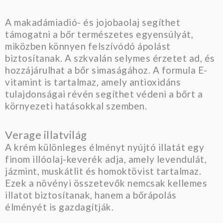
A makadámiadió- és jojobaolaj segíthet
támogatni a bőr természetes egyensúlyát,
miközben könnyen felszívódó ápolást
biztosítanak. A szkvalán selymes érzetet ad, és
hozzájárulhat a bőr simaságához. A formula E-
vitamint is tartalmaz, amely antioxidáns
tulajdonságai révén segíthet védeni a bőrt a
környezeti hatásokkal szemben.
Verage illatvilág
A krém különleges élményt nyújtó illatát egy
finom illóolaj-keverék adja, amely levendulát,
jázmint, muskátlit és homoktövist tartalmaz.
Ezek a növényi összetevők nemcsak kellemes
illatot biztosítanak, hanem a bőrápolás
élményét is gazdagítják.