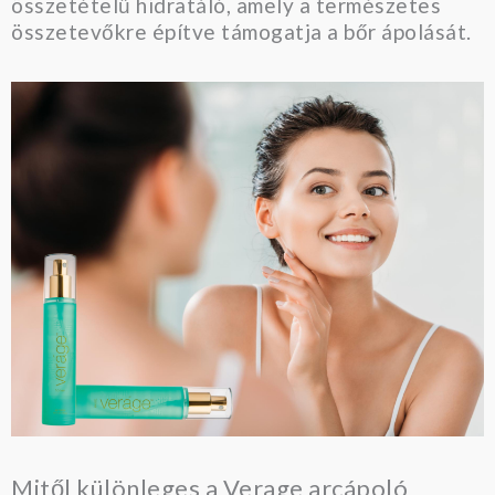
összetételű hidratáló, amely a természetes
összetevőkre építve támogatja a bőr ápolását.
Mitől különleges a Verage arcápoló