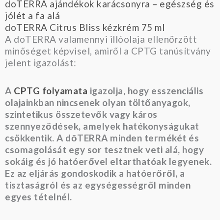
doTERRA ajándékok karácsonyra – egészség és
jólét a fa alá
doTERRA Citrus Bliss kézkrém 75 ml
A doTERRA valamennyi illóolaja ellenőrzött
minőséget képvisel, amiről a CPTG tanúsítvány
jelent igazolást:
A
CPTG folyamata
igazolja, hogy esszenciális
olajainkban nincsenek olyan töltőanyagok,
szintetikus összetevők vagy káros
szennyeződések, amelyek hatékonyságukat
csökkentik. A dōTERRA minden termékét és
csomagolását egy sor tesztnek veti alá, hogy
sokáig és jó hatóerővel eltarthatóak legyenek.
Ez az eljárás gondoskodik a hatóerőről, a
tisztaságról és az egységességről minden
egyes tételnél.