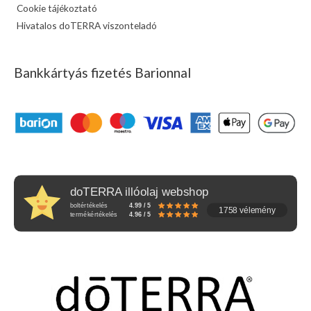
Cookie tájékoztató
Hivatalos doTERRA viszonteladó
Bankkártyás fizetés Barionnal
doTERRA illóolaj webshop
boltértékelés
4.99 / 5
1758 vélemény
termékértékelés
4.96 / 5