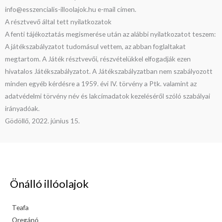
info@esszencialis-illoolajok.hu e-mail címen.
A résztvevő által tett nyilatkozatok
A fenti tájékoztatás megismerése után az alábbi nyilatkozatot teszem:
A játékszabályzatot tudomásul vettem, az abban foglaltakat
megtartom. A Játék résztvevői, részvételükkel elfogadják ezen
hivatalos Játékszabályzatot. A Játékszabályzatban nem szabályozott
minden egyéb kérdésre a 1959. évi IV. törvény a Ptk. valamint az
adatvédelmi törvény név és lakcímadatok kezeléséről szóló szabályai
irányadóak.
Gödöllő, 2022. június 15.
Önálló illóolajok
Teafa
Oregánó