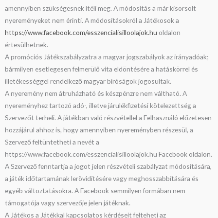
amennyiben szükségesnek ítéli meg. A módosítás a már kisorsolt
nyereményeket nem érinti. A módosításokról a Játékosok a
https://www.facebook.com/esszencialisilloolajok.hu
oldalon
értesülhetnek.
A promóciós Játékszabályzatra a magyar jogszabályok az irányadóak;
bármilyen esetlegesen felmerülő vita eldöntésére a hatáskörrel és
illetékességgel rendelkező magyar bíróságok jogosultak.
A nyeremény nem átruházható és készpénzre nem váltható. A
nyereményhez tartozó adó-, illetve járulékfizetési kötelezettség a
Szervezőt terheli. A játékban való részvétellel a Felhasználó előzetesen
hozzájárul ahhoz is, hogy amennyiben nyereményben részesül, a
Szervező feltüntetheti a nevét a
https://www.facebook.com/esszencialisilloolajok.hu Facebook oldalon.
A Szervező fenntartja a jogot jelen részvételi szabályzat módosítására,
a játék időtartamának lerövidítésére vagy meghosszabbítására és
egyéb változtatásokra. A Facebook semmilyen formában nem
támogatója vagy szervezője jelen játéknak.
A Játékos a Játékkal kapcsolatos kérdéseit felteheti az