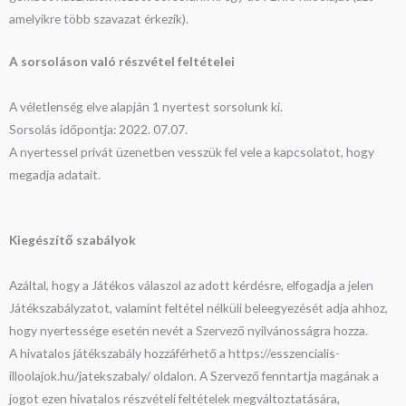
amelyikre több szavazat érkezik).
A sorsoláson való részvétel feltételei
A véletlenség elve alapján 1 nyertest sorsolunk ki.
Sorsolás időpontja: 2022. 07.07.
A nyertessel privát üzenetben vesszük fel vele a kapcsolatot, hogy
megadja adatait.
Kiegészítő szabályok
Azáltal, hogy a Játékos válaszol az adott kérdésre, elfogadja a jelen
Játékszabályzatot, valamint feltétel nélküli beleegyezését adja ahhoz,
hogy nyertessége esetén nevét a Szervező nyilvánosságra hozza.
A hivatalos játékszabály hozzáférhető a https://esszencialis-
illoolajok.hu/jatekszabaly/ oldalon. A Szervező fenntartja magának a
jogot ezen hivatalos részvételi feltételek megváltoztatására,