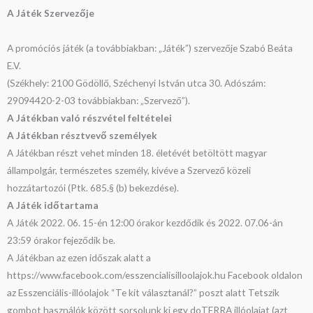
A Játék Szervezője
A promóciós játék (a továbbiakban: „Játék”) szervezője Szabó Beáta
E.V.
(Székhely: 2100 Gödöllő, Széchenyi István utca 30. Adószám:
29094420-2-03 továbbiakban: „Szervező”).
A Játékban való részvétel feltételei
A Játékban résztvevő személyek
A Játékban részt vehet minden 18. életévét betöltött magyar
állampolgár, természetes személy, kivéve a Szervező közeli
hozzátartozói (Ptk. 685.§ (b) bekezdése).
A Játék időtartama
A Játék 2022. 06. 15-én 12:00 órakor kezdődik és 2022. 07.06-án
23:59 órakor fejeződik be.
A Játékban az ezen időszak alatt a
https://www.facebook.com/esszencialisilloolajok.hu Facebook oldalon
az Esszenciális-illóolajok “Te kit választanál?” poszt alatt Tetszik
gombot használók között sorsolunk ki egy doTERRA illóolajat (azt