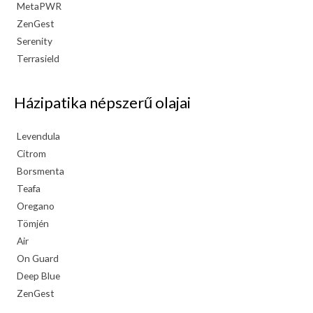
MetaPWR
ZenGest
Serenity
Terrasield
Házipatika népszerű olajai
Levendula
Citrom
Borsmenta
Teafa
Oregano
Tömjén
Air
On Guard
Deep Blue
ZenGest