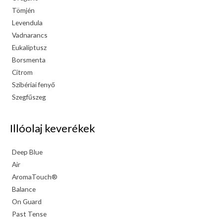
Tömjén
Levendula
Vadnarancs
Eukaliptusz
Borsmenta
Citrom
Szibériai fenyő
Szegfűszeg
Illóolaj keverékek
Deep Blue
Air
AromaTouch®
Balance
On Guard
Past Tense