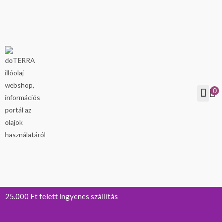
Skip
to
content
0
Verhetetlen árú ter
Kiegészítő term
25.000 Ft felett ingyenes szállítás