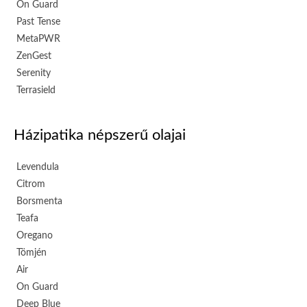
On Guard
Past Tense
MetaPWR
ZenGest
Serenity
Terrasield
Házipatika népszerű olajai
Levendula
Citrom
Borsmenta
Teafa
Oregano
Tömjén
Air
On Guard
Deep Blue