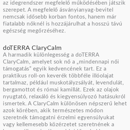
az idegrendszer megfelelő működésében játszik
szerepet. A megfelelő ásványianyag-bevitel
nemcsak idősebb korban fontos, hanem már
fiatalabb nőknél is hozzájárulhat a hosszú távú
egészség megőrzéséhez.
doTERRA ClaryCalm
A harmadik különlegesség a doTERRA
ClaryCalm, amelyet sok nő a „mindennapi női
támogatás” egyik kedvencének tart. Ez a
praktikus roll-on keverék többféle illóolajat
tartalmaz, például muskotályzsályát, levendulát,
bergamottot és római kamillát. Ezek az olajok
nyugtató, relaxáló és kiegyensúlyozó hatásukról
ismertek. A ClaryCalm különösen népszerű lehet
azok körében, akik természetes módon
szeretnék támogatni érzelmi egyensúlyukat
vagy kellemesebb közérzetet szeretnének a