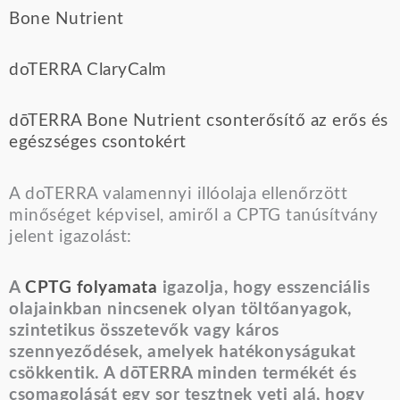
Bone Nutrient
doTERRA ClaryCalm
dōTERRA Bone Nutrient csonterősítő az erős és
egészséges csontokért
A doTERRA valamennyi illóolaja ellenőrzött
minőséget képvisel, amiről a CPTG tanúsítvány
jelent igazolást:
A
CPTG folyamata
igazolja, hogy esszenciális
olajainkban nincsenek olyan töltőanyagok,
szintetikus összetevők vagy káros
szennyeződések, amelyek hatékonyságukat
csökkentik. A dōTERRA minden termékét és
csomagolását egy sor tesztnek veti alá, hogy