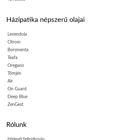
Házipatika népszerű olajai
Levendula
Citrom
Borsmenta
Teafa
Oregano
Tömjén
Air
On Guard
Deep Blue
ZenGest
Rólunk
Hírlevél feliratkozás