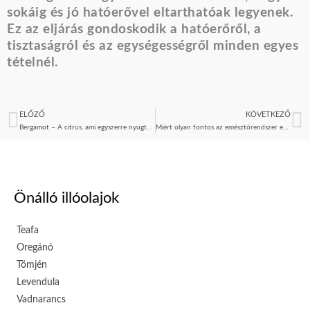
sokáig és jó hatóerővel eltarthatóak legyenek.
Ez az eljárás gondoskodik a hatóerőről, a
tisztaságról és az egységességről minden egyes
tételnél.
ELŐZŐ
KÖVETKEZŐ
Előző
K
Bergamot – A citrus, ami egyszerre nyugtat és felemel
Miért olyan fontos az emésztőrendszer egészsége?
Önálló illóolajok
Teafa
Oregánó
Tömjén
Levendula
Vadnarancs