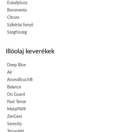
Eukaliptusz
Borsmenta
Citrom
Szibériai fenyő
Szegfűszeg
Illóolaj keverékek
Deep Blue
Air
AromaTouch®
Balance
On Guard
Past Tense
MetaPWR
ZenGest
Serenity
Terrasield