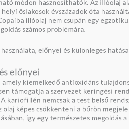
tható módon hasznosíthatók. Az illóolaj 
a helyi őslakosok évszázadok óta használ
opaiba illóolaj nem csupán egy egzotiku
egoldás számos problémára.
és előnyei
n, amely kiemelkedő antioxidáns tulajdon
sen támogatja a szervezet keringési rend
 kariofillén nemcsak a test belső rends
z olaj képes csökkenteni a bőrön megjele
ításában, így egy természetes megoldás 