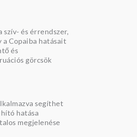
 szív- és érrendszer,
 a Copaiba hatásait
ntő és
truációs görcsök
alkalmazva segíthet
uhító hatása
atalos megjelenése