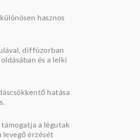
z különösen hasznos
ulával, diffúzorban
oldásában és a lelki
ladáscsökkentő hatása
s.
 támogatja a légutak
a levegő érzését