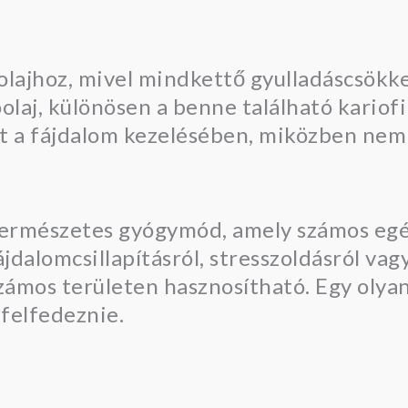
olajhoz, mivel mindkettő gyulladáscsökk
óolaj, különösen a benne található kariofi
het a fájdalom kezelésében, miközben nem
, természetes gyógymód, amely számos eg
jdalomcsillapításról, stresszoldásról vag
zámos területen hasznosítható. Egy olyan
felfedeznie.