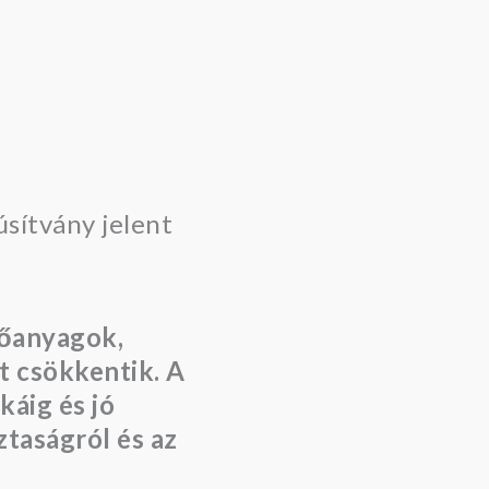
sítvány jelent
tőanyagok,
 csökkentik. A
áig és jó
ztaságról és az