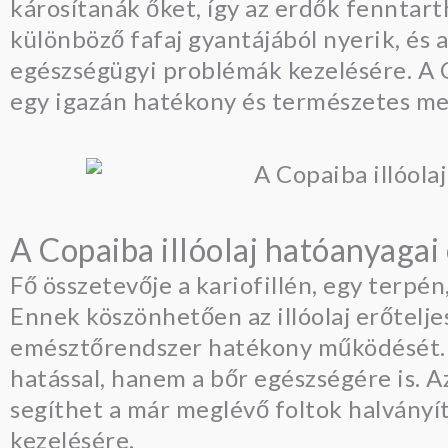
károsítanák őket, így az erdők fenntar
különböző fafaj gyantájából nyerik, és 
egészségügyi problémák kezelésére. A C
egy igazán hatékony és természetes m
A Copaiba illóolaj hatóanyagai 
Fő összetevője a kariofillén, egy terpé
Ennek köszönhetően az illóolaj erőtelje
emésztőrendszer hatékony működését. A
hatással, hanem a bőr egészségére is. A
segíthet a már meglévő foltok halvány
kezelésére.