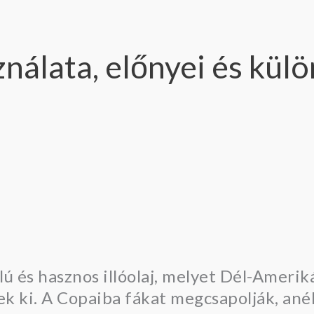
ználata, előnyei és kül
alú és hasznos illóolaj, melyet Dél-Amer
k ki. A Copaiba fákat megcsapolják, anél