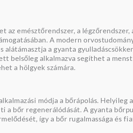
et az emésztőrendszer, a légzőrendszer, a
támogatásában. A modern orvostudomány
ás alátámasztja a gyanta gyulladáscsökke
lett belsőleg alkalmazva segíthet a mens
ehet a hölgyek számára.
alkalmazási módja a bőrápolás. Helyileg 
eti a bőr regenerálódását. A gyanta bőrp
ermelődését, így a bőr rugalmassága és fi