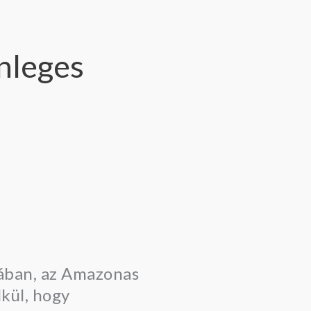
önleges
ikában, az Amazonas
kül, hogy