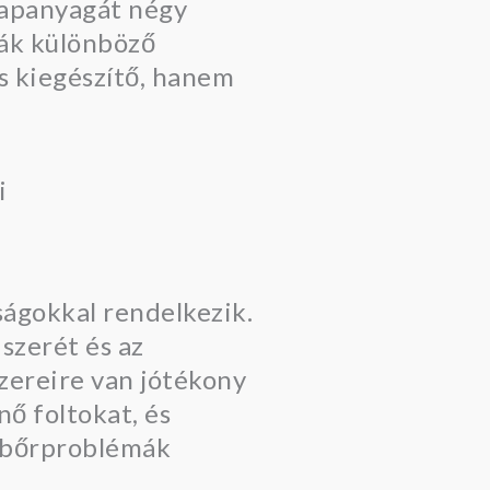
alapanyagát négy
ták különböző
s kiegészítő, hanem
ságokkal rendelkezik.
szerét és az
zereire van jótékony
nő foltokat, és
a bőrproblémák