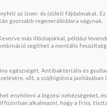
nyhíti az izom- és ízületi fájdalmakat. E
után gyorsabb regenerálódásra vágynak.
 Keverve más illóolajokkal, például levend
ombináció segíthet a mentális feszültség 
z íny egészségét. Antibakteriális és gyul
lésére, sőt, a szájhigiénia javításában i
het enyhíteni a légzési nehézségeket, és
ffúzorban alkalmazni, hogy a friss, tiszt