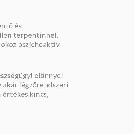
entő és
llén terpentinnel,
 okoz pszichoaktív
észségügyi előnnyel
y akár légzőrendszeri
 értékes kincs,