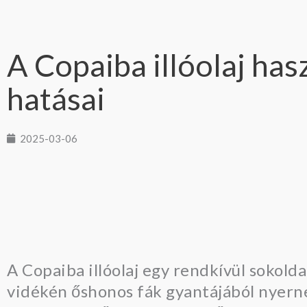
A Copaiba illóolaj has
hatásai
2025-03-06
A Copaiba illóolaj egy rendkívül sokold
vidékén őshonos fák gyantájából nyerne