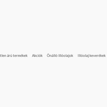
tlen árú termékek
Akciók
Önálló illóolajok
Illóolaj keverékek