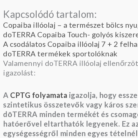
Kapcsolódó tartalom:
Copaiba illóolaj – a természet bölcs ny
doTERRA Copaiba Touch- golyós kiszere
A csodálatos Copaiba illóolaj 7 + 2 felh
doTERRA termékek sportolóknak
Valamennyi doTERRA illóolaj ellenőrzöt
igazolást:
A
CPTG folyamata
igazolja, hogy essze
szintetikus összetevők vagy káros sz
dōTERRA minden termékét és csomagolás
hatóerővel eltarthatók legyenek. Ez az
egységességről minden egyes tételnél