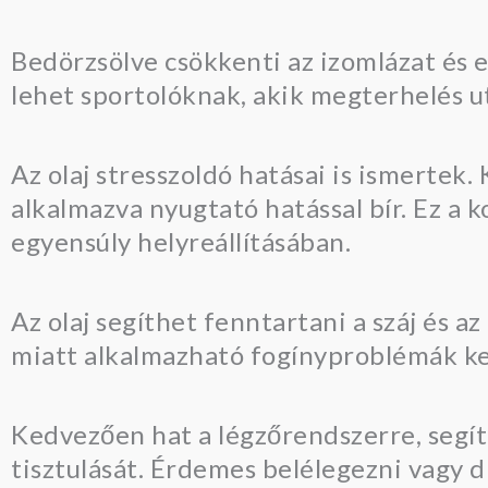
Bedörzsölve csökkenti az izomlázat és e
lehet sportolóknak, akik megterhelés 
Az olaj stresszoldó hatásai is ismertek.
alkalmazva nyugtató hatással bír. Ez a k
egyensúly helyreállításában.
Az olaj segíthet fenntartani a száj és a
miatt alkalmazható fogínyproblémák keze
Kedvezően hat a légzőrendszerre, segít
tisztulását. Érdemes belélegezni vagy di