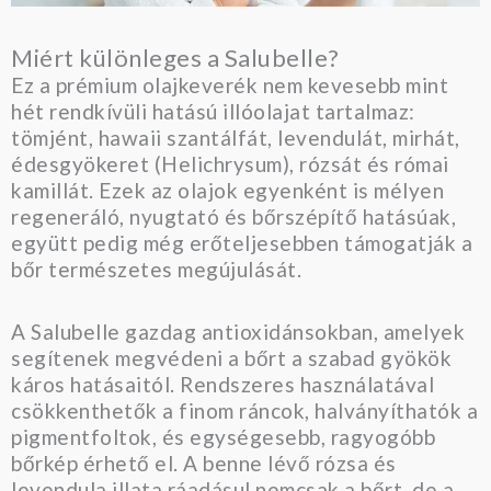
Miért különleges a Salubelle?
Ez a prémium olajkeverék nem kevesebb mint
hét rendkívüli hatású illóolajat tartalmaz:
tömjént, hawaii szantálfát, levendulát, mirhát,
édesgyökeret (Helichrysum), rózsát és római
kamillát. Ezek az olajok egyenként is mélyen
regeneráló, nyugtató és bőrszépítő hatásúak,
együtt pedig még erőteljesebben támogatják a
bőr természetes megújulását.
A Salubelle gazdag antioxidánsokban, amelyek
segítenek megvédeni a bőrt a szabad gyökök
káros hatásaitól. Rendszeres használatával
csökkenthetők a finom ráncok, halványíthatók a
pigmentfoltok, és egységesebb, ragyogóbb
bőrkép érhető el. A benne lévő rózsa és
levendula illata ráadásul nemcsak a bőrt, de a