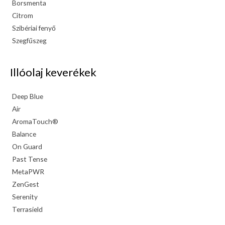
Borsmenta
Citrom
Szibériai fenyő
Szegfűszeg
Illóolaj keverékek
Deep Blue
Air
AromaTouch®
Balance
On Guard
Past Tense
MetaPWR
ZenGest
Serenity
Terrasield