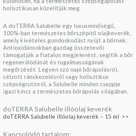
különösen, ha a természetes szépségápolást
holisztikusan közelítjük meg.
A doTERRA Salubelle egy luxusminőségű,
100%-ban természetes bőrszépítő olajkeverék,
amely kivételes gondoskodást nyújt a bőrnek.
Antioxidánsokban gazdag összetevői
támogatják a fiatalos megjelenést, segítik a bőr
regenerálódását és rugalmasságának
megőrzését. Legyen szó napi bőrápolásról,
célzott ránckezelésről vagy holisztikus
szépségrutinról, a Salubelle minden cseppje
igazi kincs a természetes bőrápolás világában.
doTERRA Salubelle illóolaj keverék
doTERRA Salubelle illóolaj keverék – 15 ml >>
Kapcsolódó tartalom: