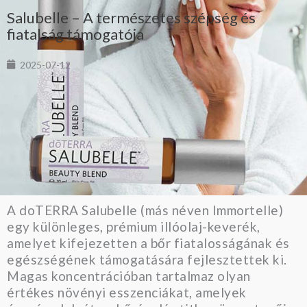
Salubelle – A természetes szépség és
fiatalság támogatója
2025-07-12
A doTERRA Salubelle (más néven Immortelle)
egy különleges, prémium illóolaj-keverék,
amelyet kifejezetten a bőr fiatalosságának és
egészségének támogatására fejlesztettek ki.
Magas koncentrációban tartalmaz olyan
értékes növényi esszenciákat, amelyek