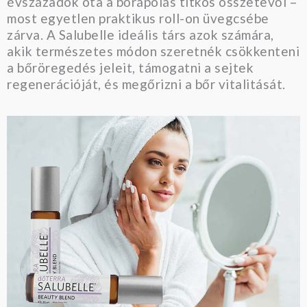
évszázadok óta a bőrápolás titkos összetevői –
most egyetlen praktikus roll-on üvegcsébe
zárva. A Salubelle ideális társ azok számára,
akik természetes módon szeretnék csökkenteni
a bőröregedés jeleit, támogatni a sejtek
regenerációját, és megőrizni a bőr vitalitását.