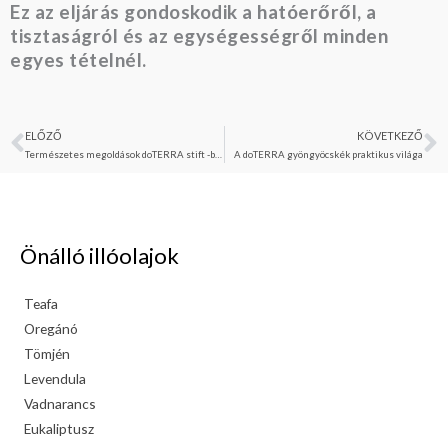
Ez az eljárás gondoskodik a hatóerőről, a
tisztaságról és az egységességről minden
egyes tételnél.
ELŐZŐ
KÖVETKEZŐ
Előző
K
Természetes megoldások doTERRA stift -ben
A doTERRA gyöngyöcskék praktikus világa
Önálló illóolajok
Teafa
Oregánó
Tömjén
Levendula
Vadnarancs
Eukaliptusz