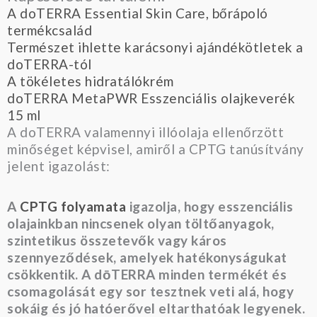
A doTERRA Essential Skin Care, bőrápoló
termékcsalád
Természet ihlette karácsonyi ajándékötletek a
doTERRA-tól
A tökéletes hidratálókrém
doTERRA MetaPWR Esszenciális olajkeverék
15 ml
A doTERRA valamennyi illóolaja ellenőrzött
minőséget képvisel, amiről a CPTG tanúsítvány
jelent igazolást:
A
CPTG folyamata
igazolja, hogy esszenciális
olajainkban nincsenek olyan töltőanyagok,
szintetikus összetevők vagy káros
szennyeződések, amelyek hatékonyságukat
csökkentik. A dōTERRA minden termékét és
csomagolását egy sor tesztnek veti alá, hogy
sokáig és jó hatóerővel eltarthatóak legyenek.