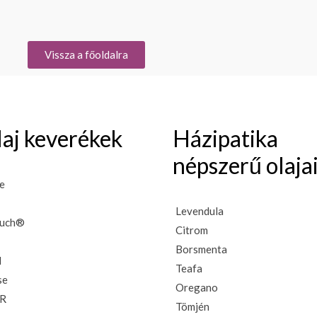
Vissza a főoldalra
olaj keverékek
Házipatika
népszerű olaja
e
Levendula
ouch®
Citrom
Borsmenta
d
Teafa
se
Oregano
R
Tömjén