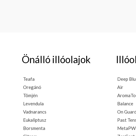
Önálló illóolajok
Illó
Teafa
Deep Blu
Oregánó
Air
Tömjén
AromaT
Levendula
Balance
Vadnarancs
On Guar
Eukaliptusz
Past Ten
Borsmenta
MetaPW