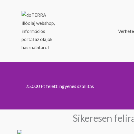
Skip
to
content
Verhete
25.000 Ft felett ingyenes szállítás
Sikeresen felir