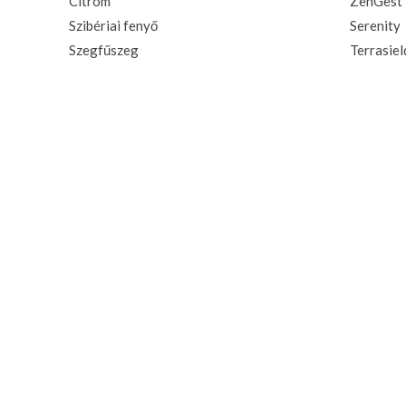
Citrom
ZenGest
Szibériai fenyő
Serenity
Szegfűszeg
Terrasiel