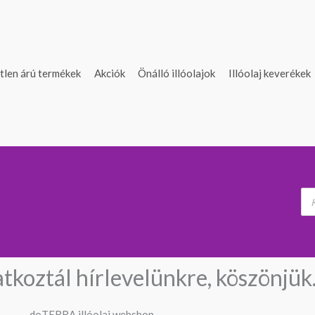
tlen árú termékek
Akciók
Önálló illóolajok
Illóolaj keverékek
atkoztál hírlevelünkre, köszönjük