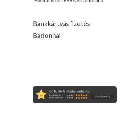
Hivatalos doTERRA viszonteladó
Bankkártyás fizetés
Barionnal
doTERRA illóolaj webshop
boltértékelés
4.99 / 5
1758 vélemény
termékértékelés
4.96 / 5